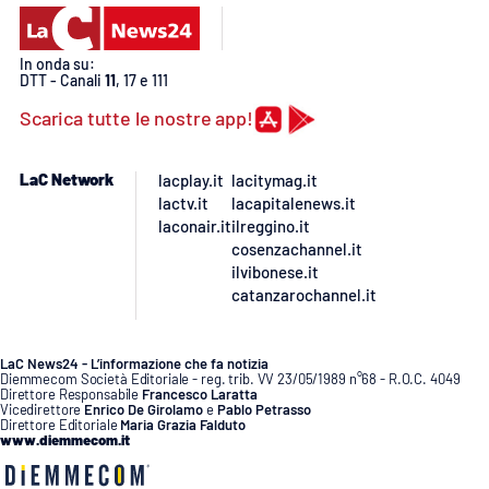
In onda su:
DTT - Canali
11
, 17 e 111
Scarica tutte le nostre app!
LaC Network
lacplay.it
lacitymag.it
lactv.it
lacapitalenews.it
laconair.it
ilreggino.it
cosenzachannel.it
ilvibonese.it
catanzarochannel.it
LaC News24 - L’informazione che fa notizia
Diemmecom Società Editoriale - reg. trib. VV 23/05/1989 n°68 - R.O.C. 4049
Direttore Responsabile
Francesco Laratta
Vicedirettore
Enrico De Girolamo
e
Pablo Petrasso
Direttore Editoriale
Maria Grazia Falduto
www.diemmecom.it