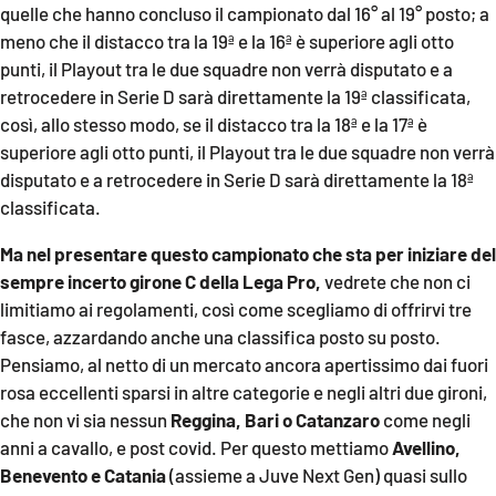
quelle che hanno concluso il campionato dal 16° al 19° posto; a
meno che il distacco tra la 19ª e la 16ª è superiore agli otto
Cultura
punti, il Playout tra le due squadre non verrà disputato e a
retrocedere in Serie D sarà direttamente la 19ª classificata,
Economia e Lavoro
così, allo stesso modo, se il distacco tra la 18ª e la 17ª è
superiore agli otto punti, il Playout tra le due squadre non verrà
Politica
disputato e a retrocedere in Serie D sarà direttamente la 18ª
classificata.
Sanità
Ma nel presentare questo campionato che sta per iniziare del
Società
sempre incerto girone C della Lega Pro,
vedrete che non ci
limitiamo ai regolamenti, così come scegliamo di offrirvi tre
Sport
fasce, azzardando anche una classifica posto su posto.
Pensiamo, al netto di un mercato ancora apertissimo dai fuori
rosa eccellenti sparsi in altre categorie e negli altri due gironi,
RUBRICHE
che non vi sia nessun
Reggina, Bari o Catanzaro
come negli
anni a cavallo, e post covid. Per questo mettiamo
Avellino,
Good Morning Vietnam
Benevento e Catania
(assieme a Juve Next Gen) quasi sullo