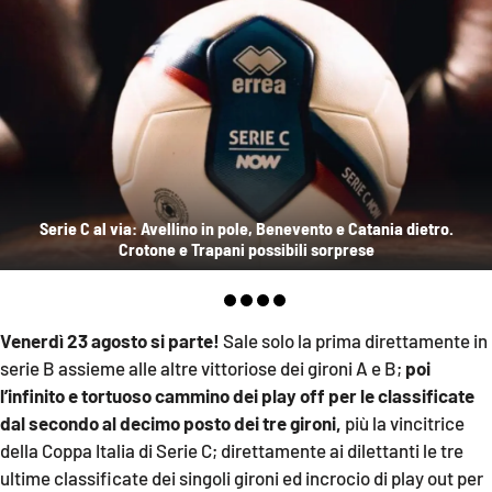
Sanità
Sport
Cultura
Podcast
Serie C al via: Avellino in pole, Benevento e Catania dietro.
Meteo
Crotone e Trapani possibili sorprese
Editoriali
Venerdì 23 agosto si parte!
Sale solo la prima direttamente in
serie B assieme alle altre vittoriose dei gironi A e B;
poi
VIDEO
l’infinito e tortuoso cammino dei play off per le classificate
dal secondo al decimo posto dei tre gironi,
più la vincitrice
Ambiente
della Coppa Italia di Serie C; direttamente ai dilettanti le tre
ultime classificate dei singoli gironi ed incrocio di play out per
Cronaca