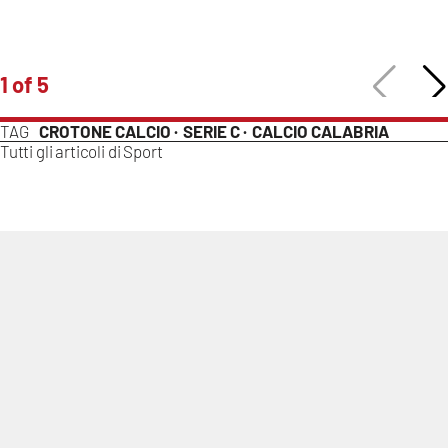
Lacplay.it
Lactv.it
1 of 5
Laconair.it
TAG
CROTONE CALCIO ·
SERIE C ·
CALCIO CALABRIA
Tutti gli articoli di
Sport
Lacitymag.it
Lacapitalenews.it
Ilreggino.it
Cosenzachannel.it
Ilvibonese.it
Catanzarochannel.it