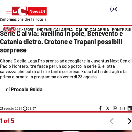
TEMI DEL
INCENDI CALABRIA
CALDO CALABRIA
PONTE SU
HOME PAGE
SPORT
Serie C al via: Avellino in pole, Benevento e
GIORNO
Vai
Catania dietro. Crotone e Trapani possibili
sorprese
SEZIONI
Girone C della Lega Pro pronto ad accogliere la Juventus Next Gen di
Cronaca
Paolo Montero: tre fasce per un solo posto in serie B, e lotta
salvezza che potrà offrire tante sorprese. Ecco tutti i dettagli e la
Politica
prima giornata in programma da venerdì 23 agosto
Procolo Guida
Attualità
Economia e lavoro
21 agosto 2024
09:37
1 of 5
Italia Mondo