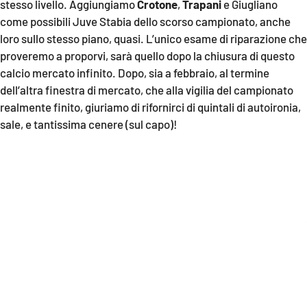
stesso livello. Aggiungiamo
Crotone
,
Trapani
e Giugliano
Parchi Marini Calabria
come possibili Juve Stabia dello scorso campionato, anche
loro sullo stesso piano, quasi. L’unico esame di riparazione che
Leggendo Alvaro insieme
proveremo a proporvi, sarà quello dopo la chiusura di questo
calcio mercato infinito. Dopo, sia a febbraio, al termine
Imprese Di Calabria
dell’altra finestra di mercato, che alla vigilia del campionato
realmente finito, giuriamo di rifornirci di quintali di autoironia,
Le perfidie di Antonella Grippo
sale, e tantissima cenere (sul capo)!
Venti di comunicazione
STREAMING
LaC TV
LaC Network
LaC OnAir