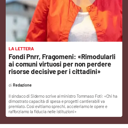
Sanità
Sport
Cultura
Podcast
LA LETTERA
Fondi Pnrr, Fragomeni: «Rimodularli
Meteo
ai comuni virtuosi per non perdere
risorse decisive per i cittadini»
Editoriali
Redazione
Il sindaco di Siderno scrive al ministro Tommaso Foti: «Chi ha
VIDEO
dimostrato capacità di spesa e progetti cantierabili va
premiato. Così evitiamo sprechi, acceleriamo le opere e
Ambiente
rafforziamo la fiducia nelle istituzioni»
Cronaca