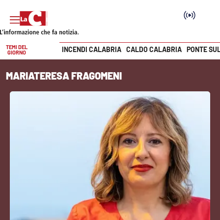
TEMI DEL
INCENDI CALABRIA
CALDO CALABRIA
PONTE SU
GIORNO
Vai
MARIATERESA FRAGOMENI
SEZIONI
Cronaca
Politica
Attualità
Economia e lavoro
Italia Mondo