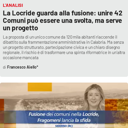
PROGETTI
SPECIALI
L’ANALISI
La Locride guarda alla fusione: unire 42
Buona Sanità Calabria
Comuni può essere una svolta, ma serve
un progetto
LA
La proposta di un unico comune da 120 mila abitanti riaccende il
CALABRIAVISIONE
dibattito sulla frammentazione amministrativa in Calabria. Ma senza
un progetto strutturato, partecipazione civica e un chiaro disegno
Destinazioni
regionale, il rischio è di trasformare una spinta riformatrice in un’altra
occasione mancata
Eventi
Francesco Aiello*
Food
Storie
LAC
NETWORK