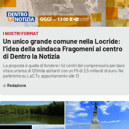
Lacplay.it
Lactv.it
Laconair.it
I NOSTRI FORMAT
Un unico grande comune nella Locride:
Lacitymag.it
l’idea della sindaca Fragomeni al centro
di Dentro la Notizia
Lacapitalenews.it
La proposta è quella di fondere i 42 centri del comprensorio per dare
vita a un’area di 120mila abitanti con un Pil di 2,5 miliardi di euro. Ne
Ilreggino.it
parleremo su LaC Tv, appuntamento alle 13
Redazione
Cosenzachannel.it
Ilvibonese.it
Catanzarochannel.it