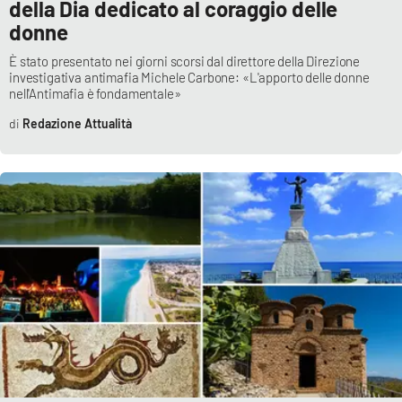
della Dia dedicato al coraggio delle
donne
È stato presentato nei giorni scorsi dal direttore della Direzione
EDIZIONI
LOCALI
investigativa antimafia Michele Carbone: «L'apporto delle donne
nell'Antimafia è fondamentale»
Catanzaro
Redazione Attualità
Crotone
Vibo Valentia
Reggio Calabria
Cosenza
Lamezia Terme