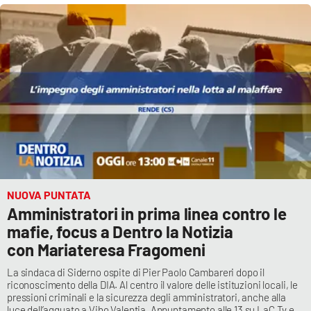
Cultura
Economia e Lavoro
Politica
Sanità
Società
NUOVA PUNTATA
Sport
Amministratori in prima linea contro le
mafie, focus a Dentro la Notizia
con Mariateresa Fragomeni
RUBRICHE
La sindaca di Siderno ospite di Pier Paolo Cambareri dopo il
riconoscimento della DIA. Al centro il valore delle istituzioni locali, le
Good Morning Vietnam
pressioni criminali e la sicurezza degli amministratori, anche alla
luce dell’agguato a Vibo Valentia. Appuntamento alle 13 su LaC Tv e