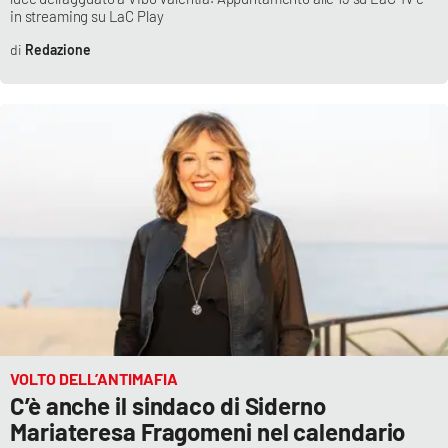
in streaming su LaC Play
Parchi Marini Calabria
Redazione
Leggendo Alvaro insieme
Imprese Di Calabria
Le perfidie di Antonella Grippo
Venti di comunicazione
STREAMING
LaC TV
VOLTO DELL’ANTIMAFIA
LaC Network
C’è anche il sindaco di Siderno
Mariateresa Fragomeni nel calendario
LaC OnAir