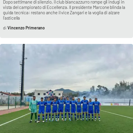
Dopo settimane di silenzio, il club biancazzurro rompe gli indugi in
vista del campionato di Eccellenza. Il presidente Marcone blinda la
guida tecnica: restano anche il vice Zangari e la voglia di alzare
l'asticella
EDIZIONI
LOCALI
Vincenzo Primerano
Catanzaro
Crotone
Vibo Valentia
Reggio Calabria
Cosenza
Lamezia Terme