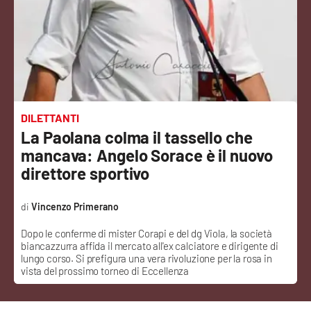
Sanità
Sport
Cultura
Podcast
DILETTANTI
La Paolana colma il tassello che
Meteo
mancava: Angelo Sorace è il nuovo
direttore sportivo
Editoriali
Vincenzo Primerano
Dopo le conferme di mister Corapi e del dg Viola, la società
VIDEO
biancazzurra affida il mercato all'ex calciatore e dirigente di
lungo corso. Si prefigura una vera rivoluzione per la rosa in
Ambiente
vista del prossimo torneo di Eccellenza
Cronaca