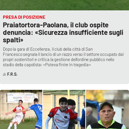
PROGETTI
SPECIALI
Buona Sanità Calabria
PRESA DI POSIZIONE
Praiatortora-Paolana, il club ospite
denuncia: «Sicurezza insufficiente sugli
LA
CALABRIAVISIONE
spalti»
Dopo la gara di Eccellenza, il club della città di San
Destinazioni
Francesco segnala il lancio di un razzo verso il settore occupato dai
propri sostenitori e critica la gestione dell’ordine pubblico nello
stadio della capolista: «Poteva finire in tragedia»
Eventi
F.R.S.
Food
Storie
LAC
NETWORK