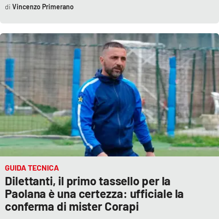
Vincenzo Primerano
Parchi Marini Calabria
Leggendo Alvaro insieme
Imprese Di Calabria
Le perfidie di Antonella Grippo
Venti di comunicazione
STREAMING
LaC TV
GUIDA TECNICA
Dilettanti, il primo tassello per la
Paolana è una certezza: ufficiale la
LaC Network
conferma di mister Corapi
LaC OnAir