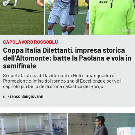
Lacplay.it
Lactv.it
Laconair.it
CAPOLAVORO ROSSOBLÙ
Lacitymag.it
Coppa Italia Dilettanti, impresa storica
dell’Altomonte: batte la Paolana e vola in
Lacapitalenews.it
semifinale
Si ripete la storia di Davide contro Golia: una squadra di
Ilreggino.it
Promozione elimina dal torneo una di Eccellenza e scrive il
capitolo più bello della storia calcistica del Borgo
Cosenzachannel.it
Franco Sangiovanni
Ilvibonese.it
Catanzarochannel.it