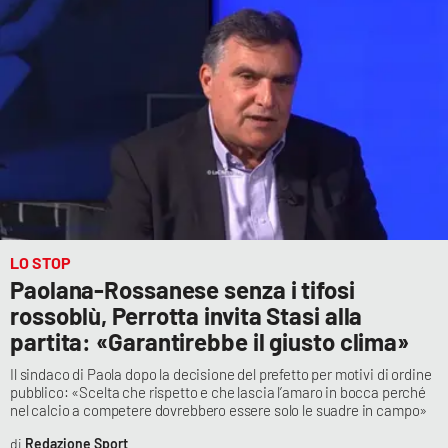
LO STOP
Paolana-Rossanese senza i tifosi
rossoblù, Perrotta invita Stasi alla
partita: «Garantirebbe il giusto clima»
Il sindaco di Paola dopo la decisione del prefetto per motivi di ordine
pubblico: «Scelta che rispetto e che lascia l’amaro in bocca perché
nel calcio a competere dovrebbero essere solo le suadre in campo»
Redazione Sport