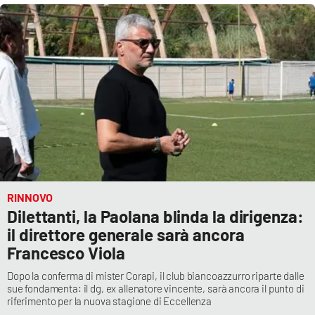
Cultura
Economia e Lavoro
Politica
Sanità
Società
RINNOVO
Sport
Dilettanti, la Paolana blinda la dirigenza:
il direttore generale sarà ancora
Francesco Viola
RUBRICHE
Dopo la conferma di mister Corapi, il club biancoazzurro riparte dalle
sue fondamenta: il dg, ex allenatore vincente, sarà ancora il punto di
Good Morning Vietnam
riferimento per la nuova stagione di Eccellenza