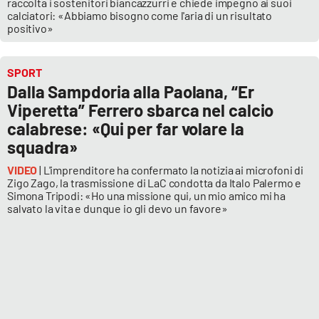
raccolta i sostenitori biancazzurri e chiede impegno ai suoi
calciatori: «Abbiamo bisogno come l'aria di un risultato
positivo»
SPORT
Dalla Sampdoria alla Paolana, “Er
Viperetta” Ferrero sbarca nel calcio
calabrese: «Qui per far volare la
squadra»
VIDEO
| L'imprenditore ha confermato la notizia ai microfoni di
Zigo Zago, la trasmissione di LaC condotta da Italo Palermo e
Simona Tripodi: «Ho una missione qui, un mio amico mi ha
salvato la vita e dunque io gli devo un favore»