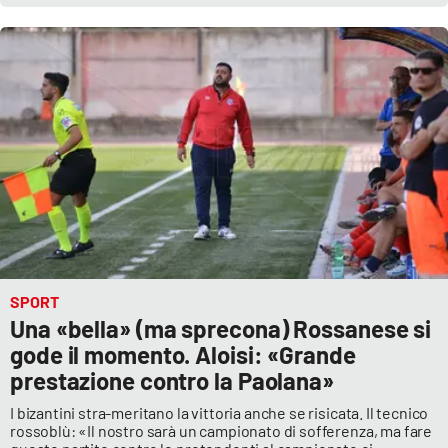
SPORT
Una «bella» (ma sprecona) Rossanese si
gode il momento. Aloisi: «Grande
prestazione contro la Paolana»
I bizantini stra-meritano la vittoria anche se risicata. Il tecnico
rossoblù: «Il nostro sarà un campionato di sofferenza, ma fare