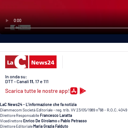
Politica
Sanità
Società
Sport
Rubriche
Good Morning Vietnam
In onda su:
DTT - Canali
11
, 17 e 111
Parchi Marini Calabria
Scarica tutte le nostre app!
Leggendo Alvaro insieme
LaC News24 - L’informazione che fa notizia
Diemmecom Società Editoriale - reg. trib. VV 23/05/1989 n°68 - R.O.C. 4049
Imprese Di Calabria
Direttore Responsabile
Francesco Laratta
Vicedirettore
Enrico De Girolamo
e
Pablo Petrasso
Le perfidie di Antonella Grippo
Direttore Editoriale
Maria Grazia Falduto