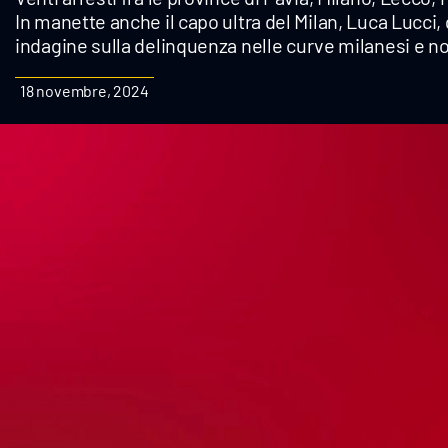
In manette anche il capo ultra del Milan, Luca Lucci,
Cultura
indagine sulla delinquenza nelle curve milanesi e not
Podcast
18 novembre, 2024
Meteo
Editoriali
Video
Ambiente
Cronaca
Cultura
Economia e Lavoro