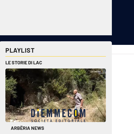
PLAYLIST
cplay.it
lacitymag.it
LE STORIE DI LAC
ctv.it
lacapitalenews.it
conair.it
ilreggino.it
cosenzachannel.it
ilvibonese.it
catanzarochannel.it
ARBËRIA NEWS