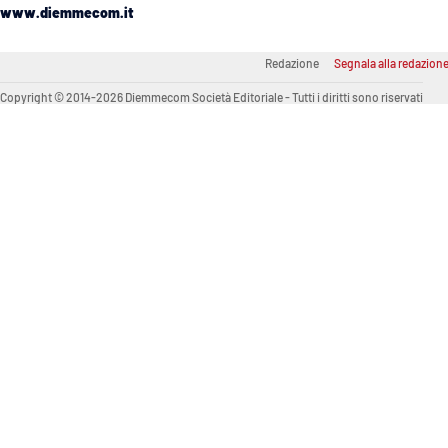
www.diemmecom.it
Venti di comunicazione
Redazione
Segnala alla redazion
Streaming
Copyright © 2014-2026 Diemmecom Società Editoriale - Tutti i diritti sono riservati
LaC TV
LaC Network
LaC OnAir
Edizioni
locali
Catanzaro
Crotone
Vibo Valentia