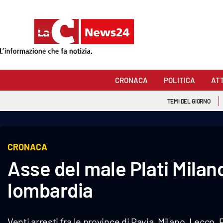
Sezioni
Cronaca
CRONACA
POLITICA
AT
Politica
TEMI DEL GIORNO
Attualità
Economia e lavoro
CRONACA
Asse del male Plati Milano
Italia Mondo
lombardia
Sanità
Sport
Venti arresti fra le province di Pavia, Milano, Lecco