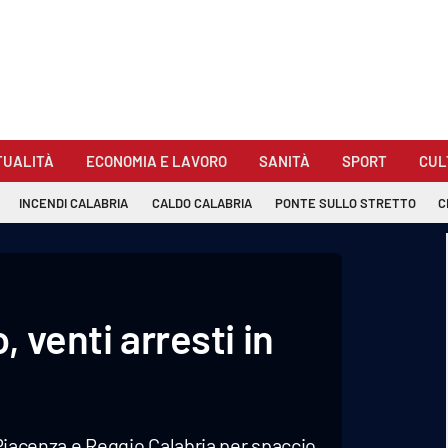
TUALITÀ
ECONOMIA E LAVORO
SANITÀ
SPORT
CUL
INCENDI CALABRIA
CALDO CALABRIA
PONTE SULLO STRETTO
C
, venti arresti in
, Piacenza e Reggio Calabria per spaccio.