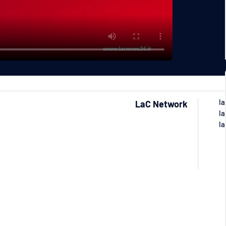
la
LaC Network
la
la