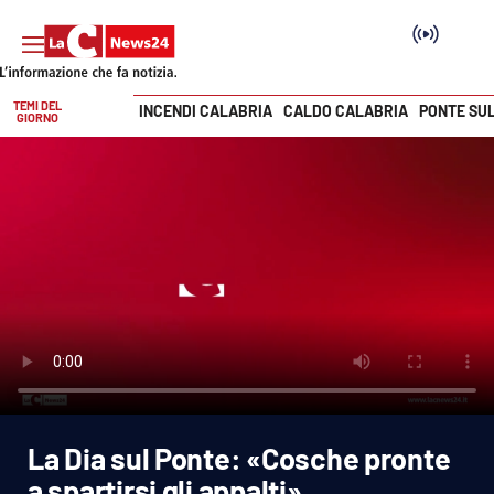
TEMI DEL
INCENDI CALABRIA
CALDO CALABRIA
PONTE SU
GIORNO
Vai
SEZIONI
Cronaca
Politica
Attualità
Economia e lavoro
La Dia sul Ponte: «Cosche pronte
Italia Mondo
a spartirsi gli appalti»