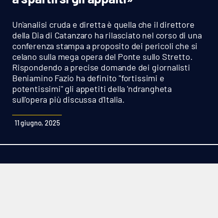
Sanità
Un'analisi cruda e diretta è quella che il direttore
Sport
della Dia di Catanzaro ha rilasciato nel corso di una
conferenza stampa a proposito dei pericoli che si
celano sulla mega opera del Ponte sullo Stretto.
Cultura
Rispondendo a precise domande dei giornalisti
Beniamino Fazio ha definito "fortissimi e
Podcast
potentissimi" gli appetiti della 'ndrangheta
sull'opera più discussa d'Italia.
Meteo
11 giugno, 2025
Editoriali
VIDEO
Ambiente
Cronaca