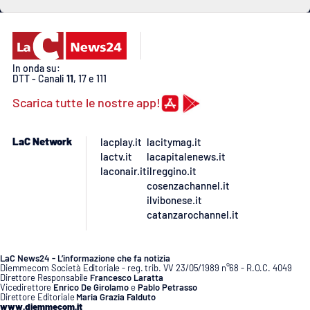
PROGETTI
SPECIALI
Buona Sanità Calabria
In onda su:
DTT - Canali
11
, 17 e 111
LA
CALABRIAVISIONE
Scarica tutte le nostre app!
Destinazioni
LaC Network
lacplay.it
lacitymag.it
Eventi
lactv.it
lacapitalenews.it
laconair.it
ilreggino.it
cosenzachannel.it
Food
ilvibonese.it
catanzarochannel.it
Storie
LaC News24 - L’informazione che fa notizia
Diemmecom Società Editoriale - reg. trib. VV 23/05/1989 n°68 - R.O.C. 4049
Direttore Responsabile
Francesco Laratta
LAC
NETWORK
Vicedirettore
Enrico De Girolamo
e
Pablo Petrasso
Direttore Editoriale
Maria Grazia Falduto
www.diemmecom.it