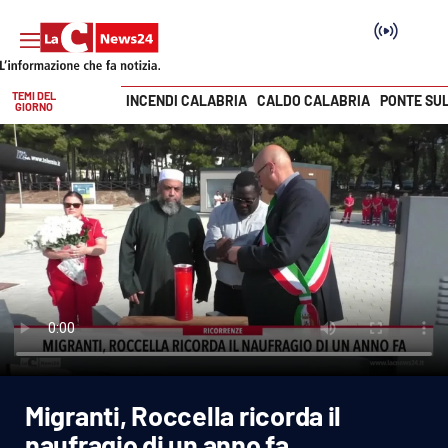
TEMI DEL
INCENDI CALABRIA
CALDO CALABRIA
PONTE SU
GIORNO
Vai
SEZIONI
Cronaca
Politica
Attualità
Economia e lavoro
Migranti, Roccella ricorda il
Italia Mondo
naufragio di un anno fa