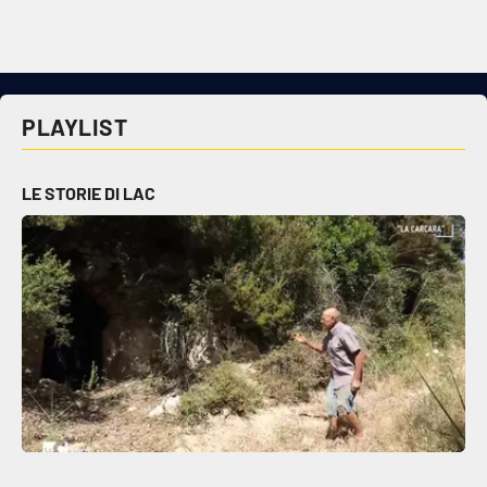
Cultura
Economia e Lavoro
PLAYLIST
Politica
LE STORIE DI LAC
Sanità
Società
Sport
RUBRICHE
Good Morning Vietnam