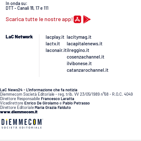
PROGETTI
SPECIALI
In onda su:
DTT - Canali
11
, 17 e 111
Buona Sanità Calabria
Scarica tutte le nostre app!
LaC Network
lacplay.it
lacitymag.it
LA
CALABRIAVISIONE
lactv.it
lacapitalenews.it
laconair.it
ilreggino.it
Destinazioni
cosenzachannel.it
ilvibonese.it
catanzarochannel.it
Eventi
Food
LaC News24 - L’informazione che fa notizia
Diemmecom Società Editoriale - reg. trib. VV 23/05/1989 n°68 - R.O.C. 4049
Direttore Responsabile
Francesco Laratta
Storie
Vicedirettore
Enrico De Girolamo
e
Pablo Petrasso
Direttore Editoriale
Maria Grazia Falduto
www.diemmecom.it
LAC
NETWORK