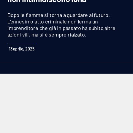
Sanità
Dopo le fiamme si torna a guardare al futuro.
Sport
L'ennesimo atto criminale non ferma un
imprenditore che già in passato ha subito altre
azioni vili, ma si è sempre rialzato.
Cultura
13 aprile, 2025
Podcast
Meteo
Editoriali
VIDEO
Ambiente
Cronaca