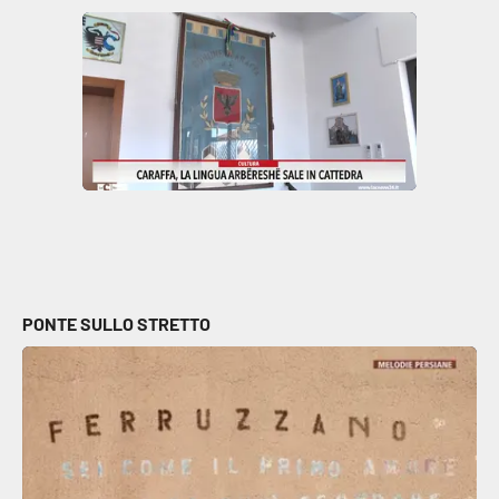
Parchi Marini Calabria
Leggendo Alvaro insieme
Imprese Di Calabria
Le perfidie di Antonella Grippo
Venti di comunicazione
PONTE SULLO STRETTO
STREAMING
LaC TV
LaC Network
LaC OnAir