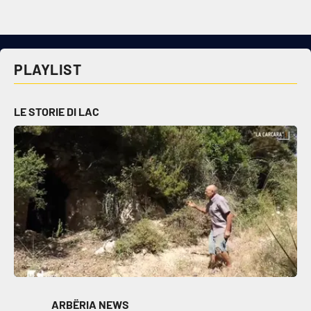
Cultura
Economia e Lavoro
PLAYLIST
Politica
LE STORIE DI LAC
Sanità
Società
Sport
RUBRICHE
Good Morning Vietnam
ARBËRIA NEWS