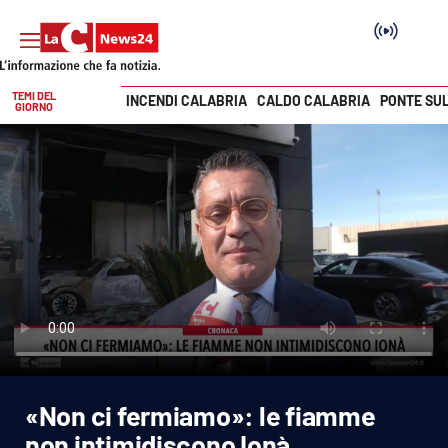
TEMI DEL
INCENDI CALABRIA
CALDO CALABRIA
PONTE SU
GIORNO
Vai
SEZIONI
Cronaca
Politica
Attualità
Economia e lavoro
«Non ci fermiamo»: le fiamme
Italia Mondo
non intimidiscono Ionà