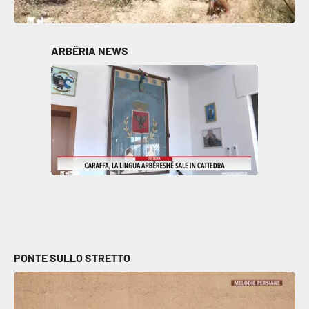
Parchi Marini Calabria
Leggendo Alvaro insieme
ARBËRIA NEWS
Imprese Di Calabria
Le perfidie di Antonella Grippo
Venti di comunicazione
STREAMING
LaC TV
PONTE SULLO STRETTO
LaC Network
LaC OnAir