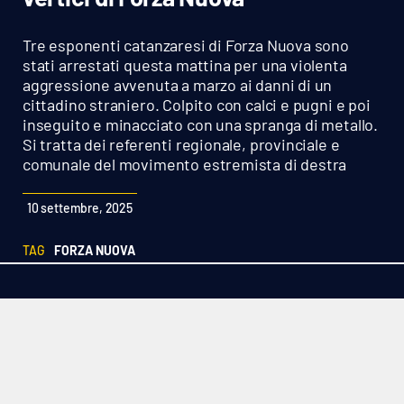
Sanità
Tre esponenti catanzaresi di Forza Nuova sono
Sport
stati arrestati questa mattina per una violenta
aggressione avvenuta a marzo ai danni di un
cittadino straniero. Colpito con calci e pugni e poi
Cultura
inseguito e minacciato con una spranga di metallo.
Si tratta dei referenti regionale, provinciale e
Podcast
comunale del movimento estremista di destra
Meteo
10 settembre, 2025
Editoriali
TAG
FORZA NUOVA
VIDEO
Ambiente
Cronaca