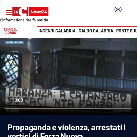
TEMI DEL
INCENDI CALABRIA
CALDO CALABRIA
PONTE SU
GIORNO
Vai
SEZIONI
Cronaca
Politica
Attualità
Economia e lavoro
Propaganda e violenza, arrestati i
Italia Mondo
vertici di Forza Nuova