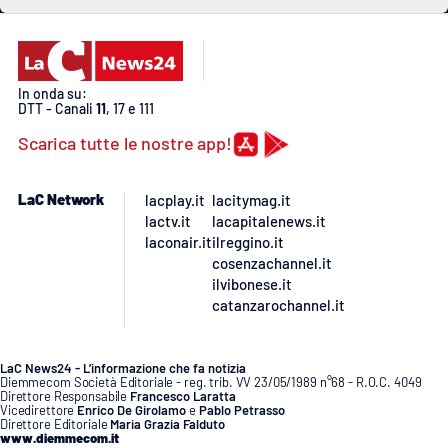
PROGETTI
SPECIALI
Buona Sanità Calabria
In onda su:
DTT - Canali
11
, 17 e 111
LA
CALABRIAVISIONE
Scarica tutte le nostre app!
Destinazioni
LaC Network
lacplay.it
lacitymag.it
lactv.it
lacapitalenews.it
Eventi
laconair.it
ilreggino.it
cosenzachannel.it
Food
ilvibonese.it
catanzarochannel.it
Storie
LaC News24 - L’informazione che fa notizia
Diemmecom Società Editoriale - reg. trib. VV 23/05/1989 n°68 - R.O.C. 4049
Direttore Responsabile
Francesco Laratta
LAC
NETWORK
Vicedirettore
Enrico De Girolamo
e
Pablo Petrasso
Direttore Editoriale
Maria Grazia Falduto
www.diemmecom.it