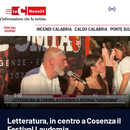
TEMI DEL
INCENDI CALABRIA
CALDO CALABRIA
PONTE SU
GIORNO
Vai
SEZIONI
Cronaca
Politica
Attualità
Economia e lavoro
Letteratura, in centro a Cosenza il
Italia Mondo
Festival Laudomia