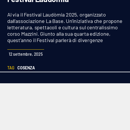
Sanità
Al via il Festival Laudòmia 2025, organizzato
Sport
dall'associazione La Base. Un'iniziativa che propone
letteratura, spettacoli e cultura sul centralissimo
corso Mazzini. Giunto alla sua quarta edizione,
Cultura
quest'anno il Festival parlerà di divergenze
Podcast
12 settembre, 2025
Meteo
TAG
COSENZA
Editoriali
VIDEO
Ambiente
Cronaca