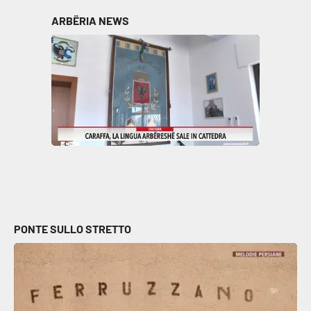
Parchi Marini Calabria
ARBËRIA NEWS
Leggendo Alvaro insieme
Imprese Di Calabria
Le perfidie di Antonella Grippo
Venti di comunicazione
STREAMING
PONTE SULLO STRETTO
LaC TV
LaC Network
LaC OnAir