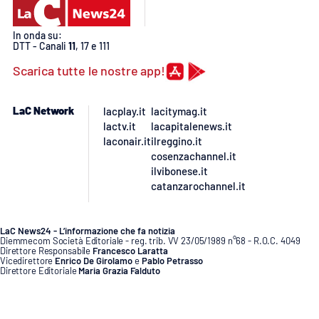
PROGETTI
SPECIALI
Buona Sanità Calabria
In onda su:
DTT - Canali
11
, 17 e 111
Scarica tutte le nostre app!
LA
CALABRIAVISIONE
LaC Network
lacplay.it
lacitymag.it
Destinazioni
lactv.it
lacapitalenews.it
laconair.it
ilreggino.it
cosenzachannel.it
Eventi
ilvibonese.it
catanzarochannel.it
Food
LaC News24 - L’informazione che fa notizia
Storie
Diemmecom Società Editoriale - reg. trib. VV 23/05/1989 n°68 - R.O.C. 4049
Direttore Responsabile
Francesco Laratta
Vicedirettore
Enrico De Girolamo
e
Pablo Petrasso
Direttore Editoriale
Maria Grazia Falduto
www.diemmecom.it
LAC
NETWORK