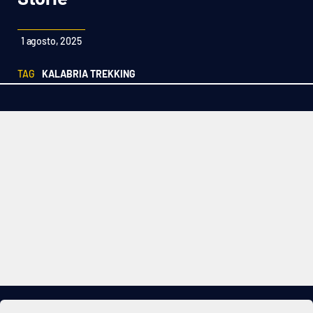
Sanità
1 agosto, 2025
Sport
TAG
KALABRIA TREKKING
Cultura
Podcast
Meteo
Editoriali
VIDEO
Ambiente
Cronaca