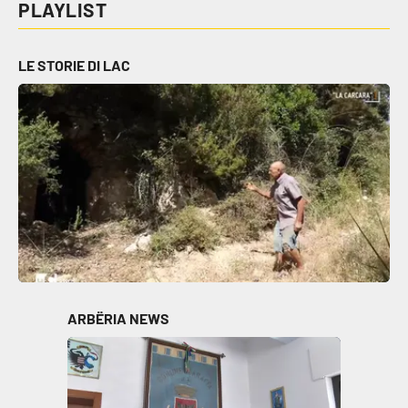
PLAYLIST
Cultura
LE STORIE DI LAC
Economia e Lavoro
Politica
Sanità
Società
Sport
ARBËRIA NEWS
RUBRICHE
Good Morning Vietnam