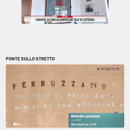
Parchi Marini Calabria
Leggendo Alvaro insieme
Imprese Di Calabria
Le perfidie di Antonella Grippo
PONTE SULLO STRETTO
Venti di comunicazione
STREAMING
LaC TV
LaC Network
LaC OnAir