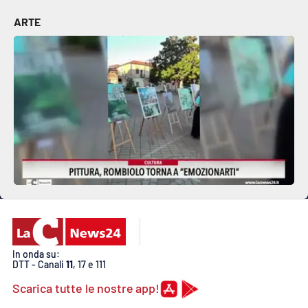
ARTE
EDIZIONI
LOCALI
Catanzaro
Crotone
Vibo Valentia
Reggio Calabria
Cosenza
In onda su:
Lamezia Terme
DTT - Canali
11
, 17 e 111
Scarica tutte le nostre app!