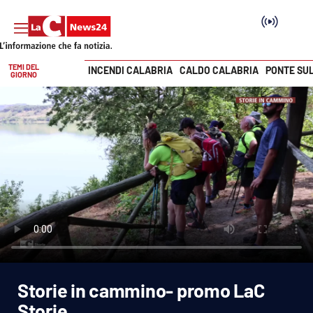
TEMI DEL
INCENDI CALABRIA
CALDO CALABRIA
PONTE SU
GIORNO
Vai
SEZIONI
Cronaca
Politica
Attualità
Economia e lavoro
Storie in cammino- promo LaC
Italia Mondo
Storie