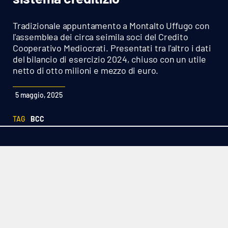
Sanità
Tradizionale appuntamento a Montalto Uffugo con
Sport
l'assemblea dei circa seimila soci del Credito
Cooperativo Mediocrati. Presentati tra l'altro i dati
del bilancio di esercizio 2024, chiuso con un utile
Cultura
netto di otto milioni e mezzo di euro.
Podcast
5 maggio, 2025
Meteo
TAG
BCC
Editoriali
VIDEO
Ambiente
Cronaca