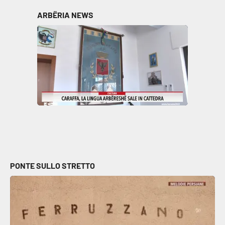
Parchi Marini Calabria
ARBËRIA NEWS
Leggendo Alvaro insieme
Imprese Di Calabria
Le perfidie di Antonella Grippo
Venti di comunicazione
STREAMING
PONTE SULLO STRETTO
LaC TV
LaC Network
LaC OnAir