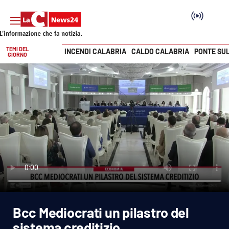
TEMI DEL
INCENDI CALABRIA
CALDO CALABRIA
PONTE SU
GIORNO
Vai
SEZIONI
Cronaca
Politica
Attualità
Economia e lavoro
Bcc Mediocrati un pilastro del
Italia Mondo
sistema creditizio