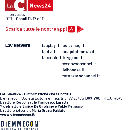
PROGETTI
SPECIALI
Buona Sanità Calabria
In onda su:
DTT - Canali
11
, 17 e 111
Scarica tutte le nostre app!
LA
CALABRIAVISIONE
LaC Network
lacplay.it
lacitymag.it
Destinazioni
lactv.it
lacapitalenews.it
laconair.it
ilreggino.it
cosenzachannel.it
Eventi
ilvibonese.it
catanzarochannel.it
Food
LaC News24 - L’informazione che fa notizia
Storie
Diemmecom Società Editoriale - reg. trib. VV 23/05/1989 n°68 - R.O.C. 4049
Direttore Responsabile
Francesco Laratta
Vicedirettore
Enrico De Girolamo
e
Pablo Petrasso
Direttore Editoriale
Maria Grazia Falduto
www.diemmecom.it
LAC
NETWORK