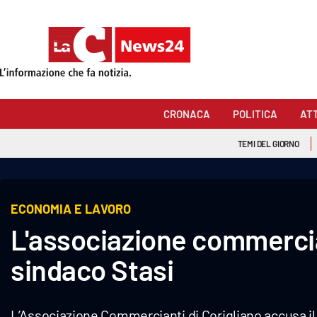
Sezioni
Cronaca
CRONACA
POLITICA
AT
Politica
TEMI DEL GIORNO
Attualità
Economia e lavoro
ECONOMIA E LAVORO
L'associazione commercian
Italia Mondo
sindaco Stasi
Sanità
Sport
L’Associazione Commercianti di Corigliano accusa il s