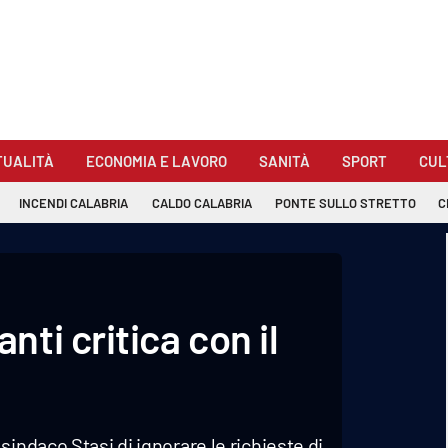
TUALITÀ
ECONOMIA E LAVORO
SANITÀ
SPORT
CUL
INCENDI CALABRIA
CALDO CALABRIA
PONTE SULLO STRETTO
C
ti critica con il
indaco Stasi di ignorare le richieste di