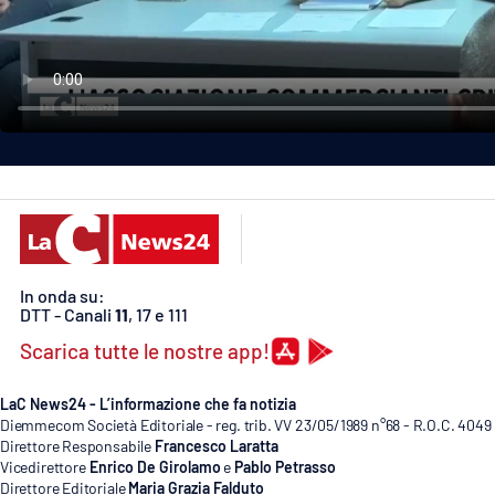
Politica
Sanità
Società
Sport
Rubriche
Good Morning Vietnam
In onda su:
DTT - Canali
11
, 17 e 111
Parchi Marini Calabria
Scarica tutte le nostre app!
Leggendo Alvaro insieme
LaC News24 - L’informazione che fa notizia
Diemmecom Società Editoriale - reg. trib. VV 23/05/1989 n°68 - R.O.C. 4049
Imprese Di Calabria
Direttore Responsabile
Francesco Laratta
Vicedirettore
Enrico De Girolamo
e
Pablo Petrasso
Le perfidie di Antonella Grippo
Direttore Editoriale
Maria Grazia Falduto