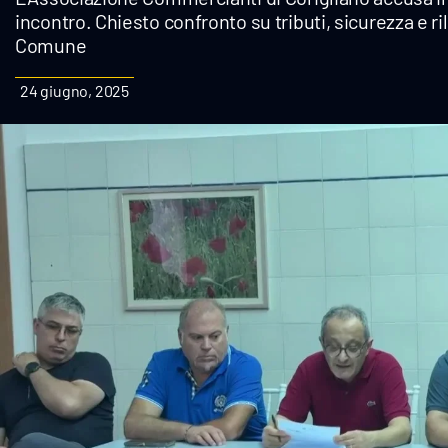
incontro. Chiesto confronto su tributi, sicurezza e 
Cultura
Comune
Podcast
24 giugno, 2025
Meteo
Editoriali
Video
Ambiente
Cronaca
Cultura
Economia e Lavoro