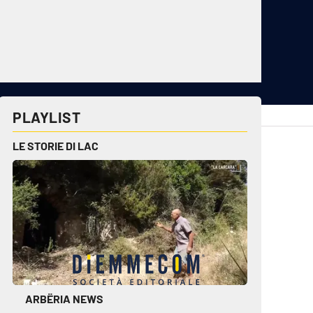
PLAYLIST
cplay.it
lacitymag.it
LE STORIE DI LAC
ctv.it
lacapitalenews.it
conair.it
ilreggino.it
cosenzachannel.it
ilvibonese.it
catanzarochannel.it
ARBËRIA NEWS