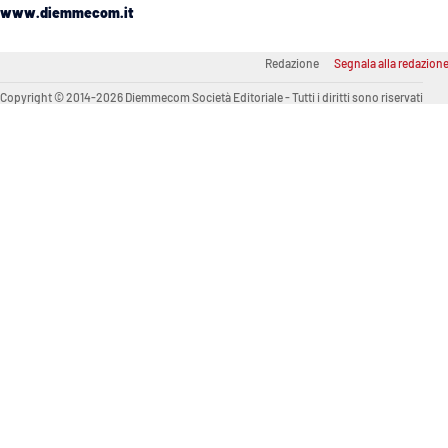
www.diemmecom.it
Venti di comunicazione
Redazione
Segnala alla redazion
Streaming
Copyright © 2014-2026 Diemmecom Società Editoriale - Tutti i diritti sono riservati
LaC TV
LaC Network
LaC OnAir
Edizioni
locali
Catanzaro
Crotone
Vibo Valentia