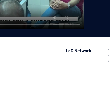
la
LaC Network
la
la