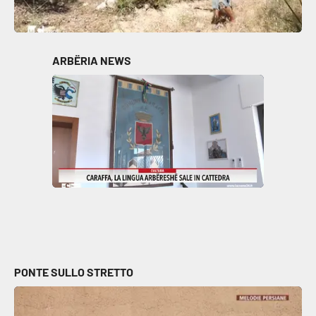
Parchi Marini Calabria
Leggendo Alvaro insieme
ARBËRIA NEWS
Imprese Di Calabria
Le perfidie di Antonella Grippo
Venti di comunicazione
STREAMING
LaC TV
PONTE SULLO STRETTO
LaC Network
LaC OnAir