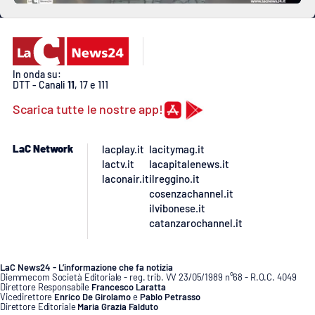
PROGETTI
SPECIALI
Buona Sanità Calabria
In onda su:
DTT - Canali
11
, 17 e 111
LA
CALABRIAVISIONE
Scarica tutte le nostre app!
Destinazioni
LaC Network
lacplay.it
lacitymag.it
Eventi
lactv.it
lacapitalenews.it
laconair.it
ilreggino.it
cosenzachannel.it
Food
ilvibonese.it
catanzarochannel.it
Storie
LaC News24 - L’informazione che fa notizia
Diemmecom Società Editoriale - reg. trib. VV 23/05/1989 n°68 - R.O.C. 4049
LAC
NETWORK
Direttore Responsabile
Francesco Laratta
Vicedirettore
Enrico De Girolamo
e
Pablo Petrasso
Direttore Editoriale
Maria Grazia Falduto