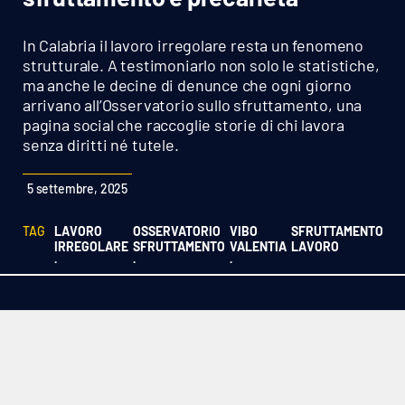
Sanità
In Calabria il lavoro irregolare resta un fenomeno
Sport
strutturale. A testimoniarlo non solo le statistiche,
ma anche le decine di denunce che ogni giorno
arrivano all’Osservatorio sullo sfruttamento, una
Cultura
pagina social che raccoglie storie di chi lavora
senza diritti né tutele.
Podcast
5 settembre, 2025
Meteo
TAG
LAVORO
OSSERVATORIO
VIBO
SFRUTTAMENTO
Editoriali
IRREGOLARE
SFRUTTAMENTO
VALENTIA
LAVORO
·
·
·
VIDEO
Ambiente
Cronaca