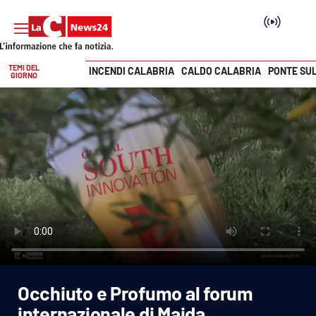
TEMI DEL
INCENDI CALABRIA
CALDO CALABRIA
PONTE SU
GIORNO
Vai
SEZIONI
Cronaca
Politica
Attualità
Economia e lavoro
Occhiuto e Profumo al forum
Italia Mondo
internazionale di Maida