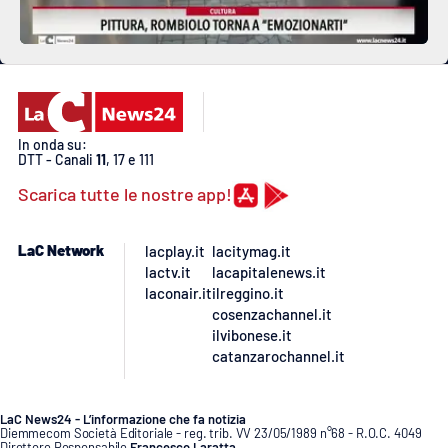
PROGETTI
SPECIALI
Buona Sanità Calabria
LA
CALABRIAVISIONE
In onda su:
DTT - Canali
11
, 17 e 111
Destinazioni
Scarica tutte le nostre app!
Eventi
LaC Network
lacplay.it
lacitymag.it
lactv.it
lacapitalenews.it
Food
laconair.it
ilreggino.it
cosenzachannel.it
Storie
ilvibonese.it
catanzarochannel.it
LAC
NETWORK
LaC News24 - L’informazione che fa notizia
Diemmecom Società Editoriale - reg. trib. VV 23/05/1989 n°68 - R.O.C. 4049
Direttore Responsabile
Francesco Laratta