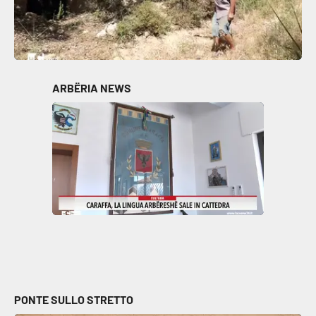
Parchi Marini Calabria
Leggendo Alvaro insieme
Imprese Di Calabria
ARBËRIA NEWS
Le perfidie di Antonella Grippo
Venti di comunicazione
STREAMING
LaC TV
LaC Network
PONTE SULLO STRETTO
LaC OnAir