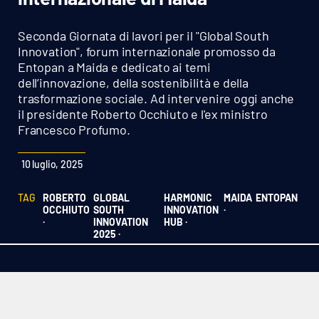
Sanità
Seconda Giornata di lavori per il "Global South
Sport
Innovation", forum internazionale promosso da
Entopan a Maida e dedicato ai temi
dell’innovazione, della sostenibilità e della
Cultura
trasformazione sociale. Ad intervenire oggi anche
il presidente Roberto Occhiuto e l'ex ministro
Podcast
Francesco Profumo.
Meteo
10 luglio, 2025
Editoriali
TAG
ROBERTO
GLOBAL
HARMONIC
MAIDA
ENTOPAN
OCCHIUTO
SOUTH
INNOVATION
·
·
INNOVATION
HUB ·
2025 ·
VIDEO
Ambiente
Cronaca