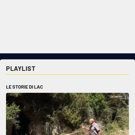
Cultura
Economia e Lavoro
Politica
Sanità
PLAYLIST
Società
LE STORIE DI LAC
Sport
RUBRICHE
Good Morning Vietnam