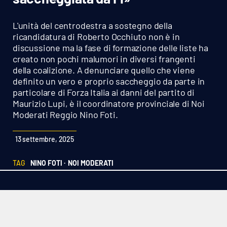
Sanità
L'unità del centrodestra a sostegno della
Sport
ricandidatura di Roberto Occhiuto non è in
discussione ma la fase di formazione delle liste ha
creato non pochi malumori in diversi frangenti
Cultura
della coalizione. A denunciare quello che viene
definito un vero e proprio saccheggio da parte in
Podcast
particolare di Forza Italia ai danni del partito di
Maurizio Lupi, è il coordinatore provinciale di Noi
Meteo
Moderati Reggio Nino Foti.
Editoriali
13 settembre, 2025
TAG
NINO FOTI ·
NOI MODERATI
VIDEO
Ambiente
Cronaca