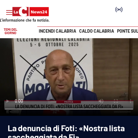
TEMI DEL
INCENDI CALABRIA
CALDO CALABRIA
PONTE SU
GIORNO
Vai
SEZIONI
Cronaca
Politica
Attualità
Economia e lavoro
La denuncia di Foti: «Nostra lista
Italia Mondo
saccheggiata da Fi»