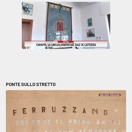
Parchi Marini Calabria
Leggendo Alvaro insieme
Imprese Di Calabria
Le perfidie di Antonella Grippo
Venti di comunicazione
PONTE SULLO STRETTO
STREAMING
LaC TV
LaC Network
LaC OnAir