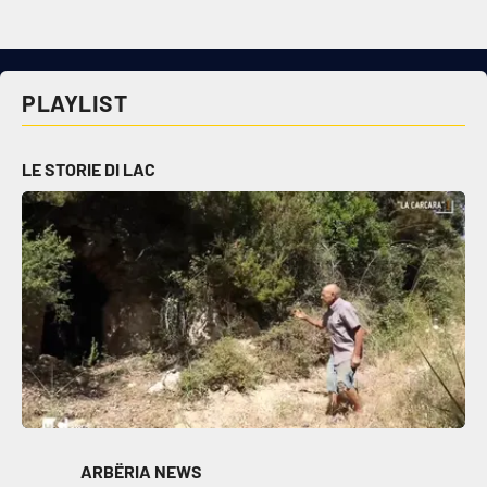
Cultura
PLAYLIST
Economia e Lavoro
Politica
LE STORIE DI LAC
Sanità
Società
Sport
RUBRICHE
Good Morning Vietnam
ARBËRIA NEWS