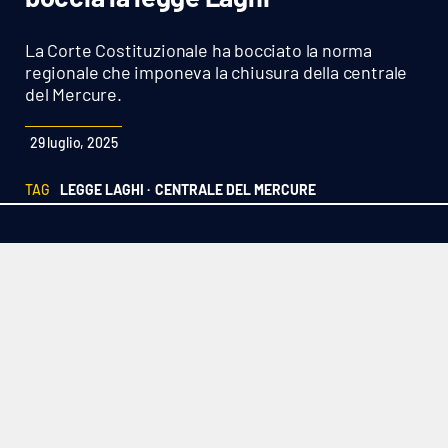
Sanità
La Corte Costituzionale ha bocciato la norma
Sport
regionale che imponeva la chiusura della centrale
del Mercure.
Cultura
29 luglio, 2025
Podcast
TAG
LEGGE LAGHI ·
CENTRALE DEL MERCURE
Meteo
Editoriali
VIDEO
Ambiente
Cronaca