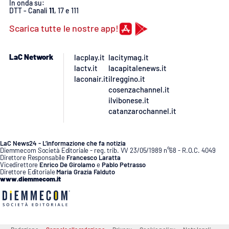
PROGETTI
In onda su:
SPECIALI
DTT - Canali
11
, 17 e 111
Buona Sanità Calabria
Scarica tutte le nostre app!
LaC Network
lacplay.it
lacitymag.it
LA
CALABRIAVISIONE
lactv.it
lacapitalenews.it
laconair.it
ilreggino.it
Destinazioni
cosenzachannel.it
ilvibonese.it
catanzarochannel.it
Eventi
Food
LaC News24 - L’informazione che fa notizia
Diemmecom Società Editoriale - reg. trib. VV 23/05/1989 n°68 - R.O.C. 4049
Direttore Responsabile
Francesco Laratta
Vicedirettore
Enrico De Girolamo
e
Pablo Petrasso
Storie
Direttore Editoriale
Maria Grazia Falduto
www.diemmecom.it
LAC
NETWORK