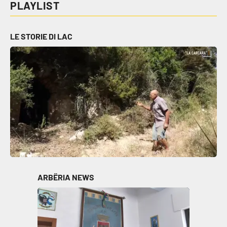
PLAYLIST
Cultura
LE STORIE DI LAC
Economia e Lavoro
Politica
Sanità
Società
Sport
ARBËRIA NEWS
RUBRICHE
Good Morning Vietnam