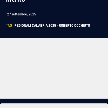
Sanità
27 settembre, 2025
Sport
TAG
REGIONALI CALABRIA 2025 ·
ROBERTO OCCHIUTO
Cultura
Podcast
Meteo
Editoriali
VIDEO
Ambiente
Cronaca