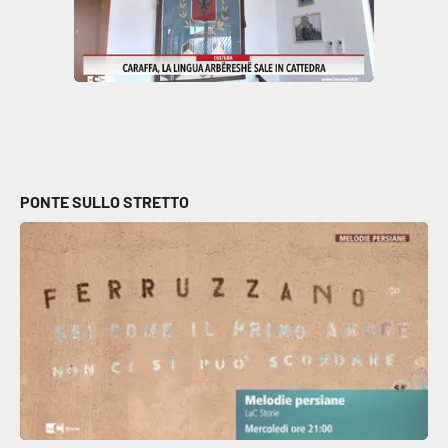
Parchi Marini Calabria
Leggendo Alvaro insieme
Imprese Di Calabria
Le perfidie di Antonella Grippo
PONTE SULLO STRETTO
Venti di comunicazione
STREAMING
LaC TV
LaC Network
LaC OnAir