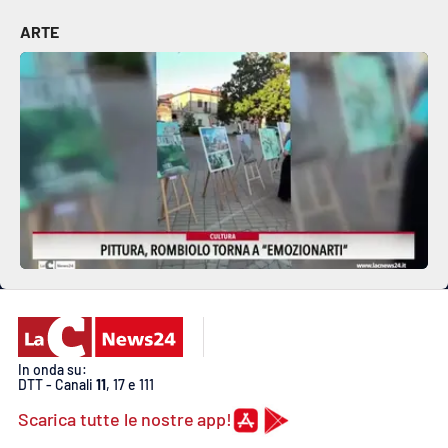
ARTE
EDIZIONI
LOCALI
Catanzaro
Crotone
Vibo Valentia
Reggio Calabria
Cosenza
In onda su:
Lamezia Terme
DTT - Canali
11
, 17 e 111
Scarica tutte le nostre app!