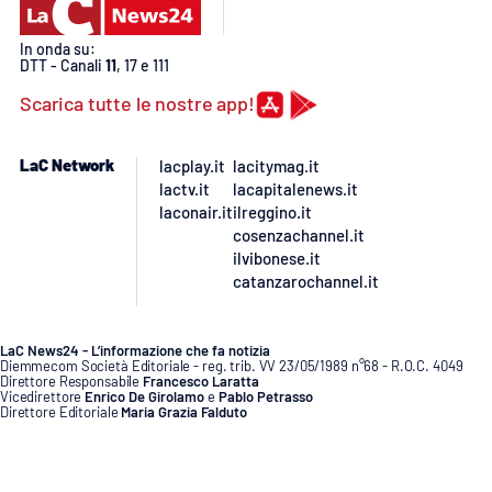
PROGETTI
SPECIALI
In onda su:
Buona Sanità Calabria
DTT - Canali
11
, 17 e 111
Scarica tutte le nostre app!
LA
CALABRIAVISIONE
LaC Network
lacplay.it
lacitymag.it
lactv.it
lacapitalenews.it
Destinazioni
laconair.it
ilreggino.it
cosenzachannel.it
Eventi
ilvibonese.it
catanzarochannel.it
Food
LaC News24 - L’informazione che fa notizia
Storie
Diemmecom Società Editoriale - reg. trib. VV 23/05/1989 n°68 - R.O.C. 4049
Direttore Responsabile
Francesco Laratta
Vicedirettore
Enrico De Girolamo
e
Pablo Petrasso
Direttore Editoriale
Maria Grazia Falduto
www.diemmecom.it
LAC
NETWORK