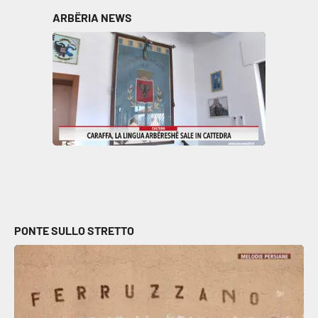
Parchi Marini Calabria
ARBËRIA NEWS
Leggendo Alvaro insieme
Imprese Di Calabria
Le perfidie di Antonella Grippo
Venti di comunicazione
STREAMING
PONTE SULLO STRETTO
LaC TV
LaC Network
LaC OnAir