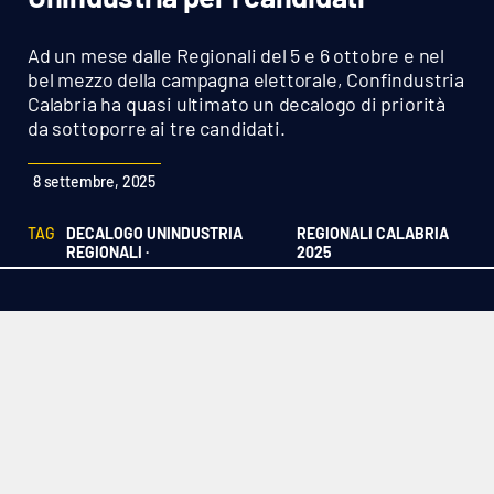
Sanità
Ad un mese dalle Regionali del 5 e 6 ottobre e nel
Sport
bel mezzo della campagna elettorale, Confindustria
Calabria ha quasi ultimato un decalogo di priorità
da sottoporre ai tre candidati.
Cultura
8 settembre, 2025
Podcast
TAG
DECALOGO UNINDUSTRIA
REGIONALI CALABRIA
Meteo
REGIONALI ·
2025
Editoriali
VIDEO
Ambiente
Cronaca