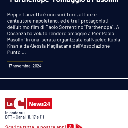
Sanità
Peppe Lanzetta è uno scrittore, attore e
Sport
cantautore napoletano, ed è tra i protagonisti
dell'ultimo film di Paolo Sorrentino "Parthenope". A
Cosenza ha voluto rendere omaggio a Pier Paolo
Cultura
Pasolini in una serata organizzata dal Nucleo Kubla
Khan e da Alessia Magliacane dell'Associazione
Podcast
Punto J.
Meteo
17 novembre, 2024
Editoriali
VIDEO
Ambiente
In onda su:
DTT - Canali
11
, 17 e 111
Cronaca
Scarica tutte le nostre app!