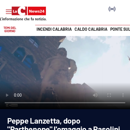
TEMI DEL
INCENDI CALABRIA
CALDO CALABRIA
PONTE SU
GIORNO
Vai
SEZIONI
Cronaca
Politica
Attualità
Economia e lavoro
Peppe Lanzetta, dopo
Italia Mondo
"Parthenope" l'omaggio a Pasolini