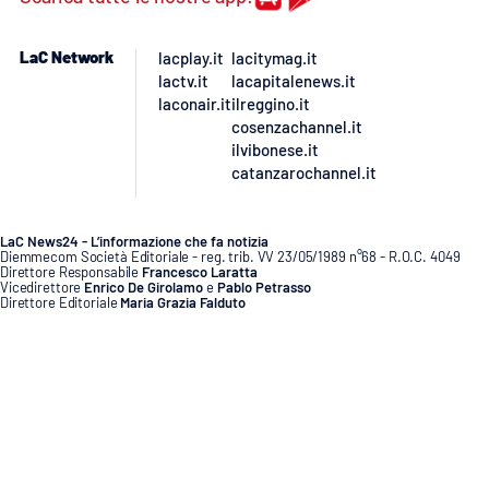
Cultura
LaC Network
lacplay.it
lacitymag.it
lactv.it
lacapitalenews.it
Economia e Lavoro
laconair.it
ilreggino.it
cosenzachannel.it
ilvibonese.it
Politica
catanzarochannel.it
Sanità
LaC News24 - L’informazione che fa notizia
Diemmecom Società Editoriale - reg. trib. VV 23/05/1989 n°68 - R.O.C. 4049
Società
Direttore Responsabile
Francesco Laratta
Vicedirettore
Enrico De Girolamo
e
Pablo Petrasso
Direttore Editoriale
Maria Grazia Falduto
www.diemmecom.it
Sport
RUBRICHE
Redazione
Segnala alla redazione
Privacy
Cookie policy
Note legali
Gestisci preferenze cookie
Lavora con noi
Good Morning Vietnam
Copyright © 2014-2026 Diemmecom Società Editoriale - Tutti i diritti sono riservati