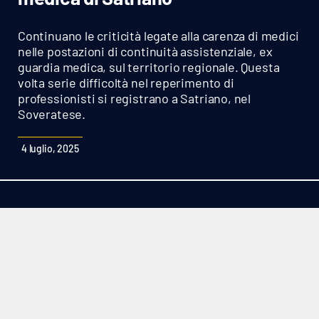
Sanità
Continuano le criticità legate alla carenza di medici
Sport
nelle postazioni di continuità assistenziale, ex
guardia medica, sul territorio regionale. Questa
volta serie difficoltà nel reperimento di
Cultura
professionisti si registrano a Satriano, nel
Soveratese.
Podcast
4 luglio, 2025
Meteo
Editoriali
VIDEO
Ambiente
Cronaca