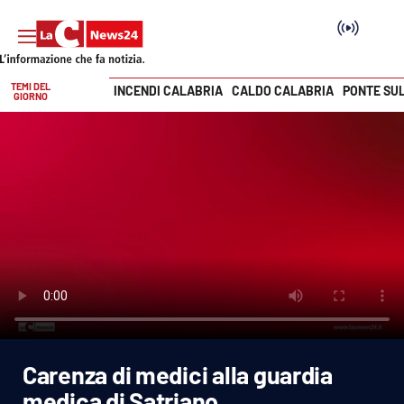
TEMI DEL
INCENDI CALABRIA
CALDO CALABRIA
PONTE SU
GIORNO
Vai
SEZIONI
Cronaca
Politica
Attualità
Economia e lavoro
Carenza di medici alla guardia
Italia Mondo
medica di Satriano