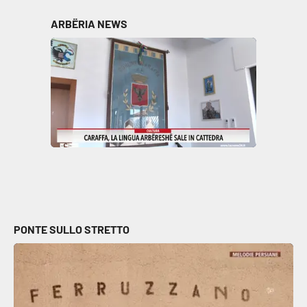
Parchi Marini Calabria
ARBËRIA NEWS
Leggendo Alvaro insieme
Imprese Di Calabria
Le perfidie di Antonella Grippo
Venti di comunicazione
STREAMING
PONTE SULLO STRETTO
LaC TV
LaC Network
LaC OnAir