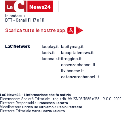
PROGETTI
SPECIALI
Buona Sanità Calabria
In onda su:
DTT - Canali
11
, 17 e 111
Scarica tutte le nostre app!
LA
CALABRIAVISIONE
LaC Network
lacplay.it
lacitymag.it
Destinazioni
lactv.it
lacapitalenews.it
laconair.it
ilreggino.it
cosenzachannel.it
Eventi
ilvibonese.it
catanzarochannel.it
Food
Storie
LaC News24 - L’informazione che fa notizia
Diemmecom Società Editoriale - reg. trib. VV 23/05/1989 n°68 - R.O.C. 4049
Direttore Responsabile
Francesco Laratta
Vicedirettore
Enrico De Girolamo
e
Pablo Petrasso
Direttore Editoriale
Maria Grazia Falduto
www.diemmecom.it
LAC
NETWORK