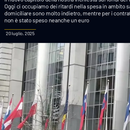
Oggi ci occupiamo dei ritardi nella spesa in ambito 
Cultura
domiciliare sono molto indietro, mentre per i contra
non è stato speso neanche un euro
Podcast
20 luglio, 2025
Meteo
Editoriali
Video
Ambiente
Cronaca
Cultura
Economia e Lavoro