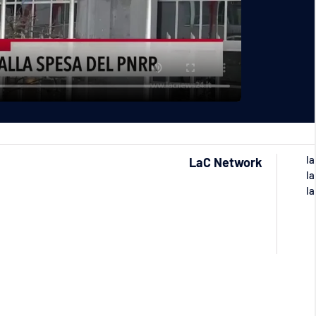
la
LaC Network
la
la