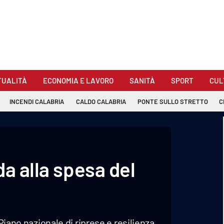
TUALITÀ
ECONOMIA E LAVORO
SANITÀ
SPORT
CUL
INCENDI CALABRIA
CALDO CALABRIA
PONTE SULLO STRETTO
C
da alla spesa del
Piano nazionale di riprese e resilienza.