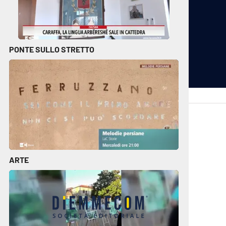
PONTE SULLO STRETTO
cplay.it
lacitymag.it
ctv.it
lacapitalenews.it
conair.it
ilreggino.it
cosenzachannel.it
ilvibonese.it
ARTE
catanzarochannel.it