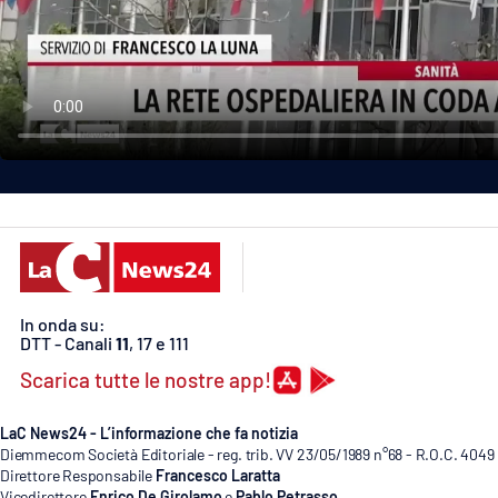
Politica
Sanità
Società
Sport
Rubriche
Good Morning Vietnam
In onda su:
Parchi Marini Calabria
DTT - Canali
11
, 17 e 111
Scarica tutte le nostre app!
Leggendo Alvaro insieme
Imprese Di Calabria
LaC News24 - L’informazione che fa notizia
Diemmecom Società Editoriale - reg. trib. VV 23/05/1989 n°68 - R.O.C. 4049
Direttore Responsabile
Francesco Laratta
Le perfidie di Antonella Grippo
Vicedirettore
Enrico De Girolamo
e
Pablo Petrasso