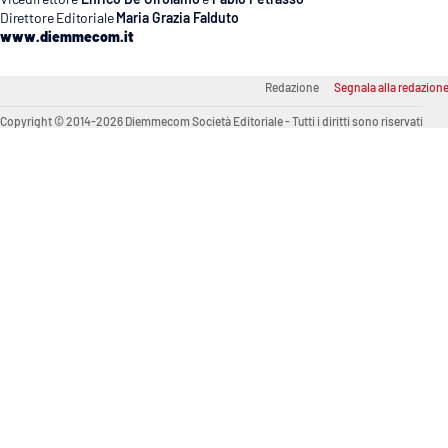
Direttore Editoriale
Maria Grazia Falduto
Venti di comunicazione
www.diemmecom.it
Redazione
Segnala alla redazion
Streaming
Copyright © 2014-2026 Diemmecom Società Editoriale - Tutti i diritti sono riservati
LaC TV
LaC Network
LaC OnAir
Edizioni
locali
Catanzaro
Crotone
Vibo Valentia