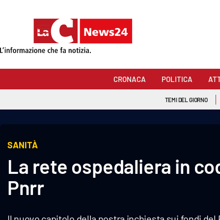
Sezioni
Cronaca
CRONACA
POLITICA
AT
Politica
TEMI DEL GIORNO
Attualità
Economia e lavoro
SANITÀ
La rete ospedaliera in co
Italia Mondo
Pnrr
Sanità
Sport
Il nuovo capitolo della nostra inchiesta sui fondi del 