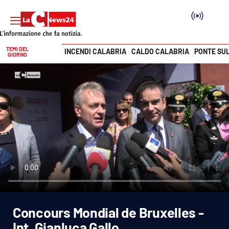
TEMI DEL
INCENDI CALABRIA
CALDO CALABRIA
PONTE SU
GIORNO
Vai
SEZIONI
Cronaca
Politica
Attualità
Economia e lavoro
Concours Mondial de Bruxelles -
Italia Mondo
Int. Gianluca Gallo