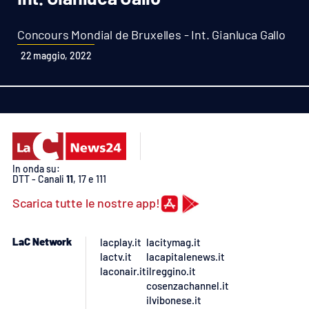
Sanità
Concours Mondial de Bruxelles - Int. Gianluca Gallo
Sport
22 maggio, 2022
Cultura
Podcast
Meteo
In onda su:
DTT - Canali
11
, 17 e 111
Editoriali
Scarica tutte le nostre app!
VIDEO
LaC Network
lacplay.it
lacitymag.it
lactv.it
lacapitalenews.it
Ambiente
laconair.it
ilreggino.it
cosenzachannel.it
ilvibonese.it
Cronaca