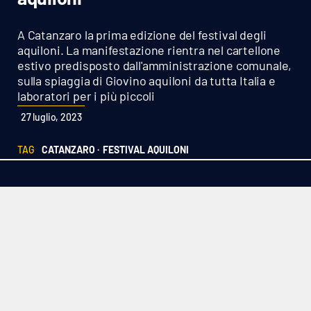
Sanità
A Catanzaro la prima edizione del festival degli
Sport
aquiloni. La manifestazione rientra nel cartellone
estivo predisposto dall'amministrazione comunale,
sulla spiaggia di Giovino aquiloni da tutta Italia e
Cultura
laboratori per i più piccoli
Podcast
27 luglio, 2023
TAG
CATANZARO ·
FESTIVAL AQUILONI
Meteo
Editoriali
VIDEO
Ambiente
Cronaca