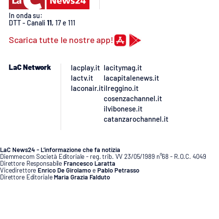
PROGETTI
SPECIALI
In onda su:
DTT - Canali
11
, 17 e 111
Buona Sanità Calabria
Scarica tutte le nostre app!
LA
CALABRIAVISIONE
LaC Network
lacplay.it
lacitymag.it
lactv.it
lacapitalenews.it
Destinazioni
laconair.it
ilreggino.it
cosenzachannel.it
ilvibonese.it
Eventi
catanzarochannel.it
Food
LaC News24 - L’informazione che fa notizia
Diemmecom Società Editoriale - reg. trib. VV 23/05/1989 n°68 - R.O.C. 4049
Storie
Direttore Responsabile
Francesco Laratta
Vicedirettore
Enrico De Girolamo
e
Pablo Petrasso
Direttore Editoriale
Maria Grazia Falduto
www.diemmecom.it
LAC
NETWORK