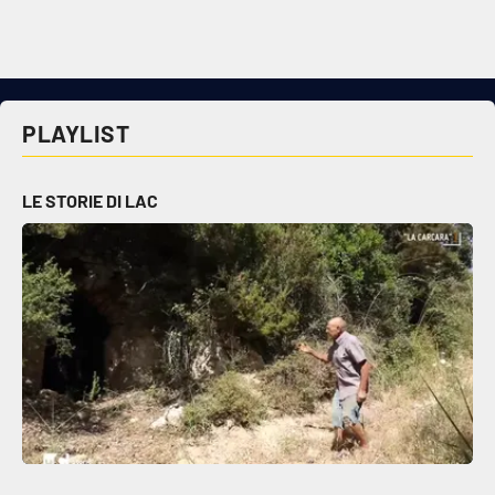
Cultura
Economia e Lavoro
PLAYLIST
Politica
LE STORIE DI LAC
Sanità
Società
Sport
RUBRICHE
Good Morning Vietnam