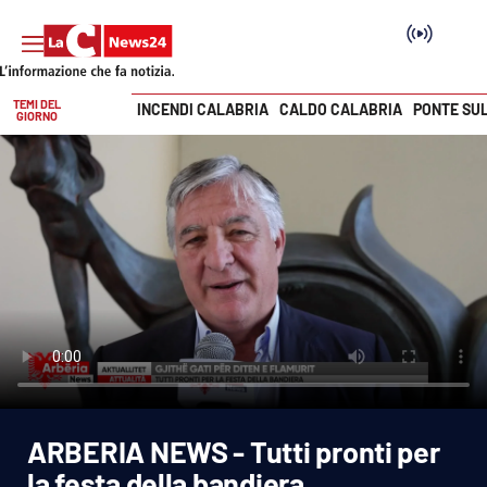
TEMI DEL
INCENDI CALABRIA
CALDO CALABRIA
PONTE SU
GIORNO
Vai
SEZIONI
Cronaca
Politica
Attualità
Economia e lavoro
ARBERIA NEWS - Tutti pronti per
Italia Mondo
la festa della bandiera