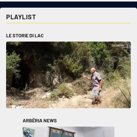
Cultura
PLAYLIST
Economia e Lavoro
LE STORIE DI LAC
Politica
Sanità
Società
Sport
RUBRICHE
ARBËRIA NEWS
Good Morning Vietnam