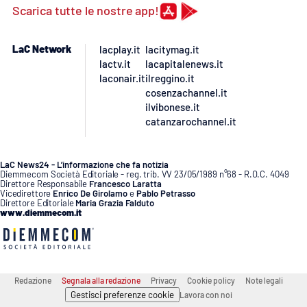
PROGETTI
SPECIALI
Scarica tutte le nostre app!
Buona Sanità Calabria
LaC Network
lacplay.it
lacitymag.it
lactv.it
lacapitalenews.it
laconair.it
ilreggino.it
LA
CALABRIAVISIONE
cosenzachannel.it
ilvibonese.it
Destinazioni
catanzarochannel.it
Eventi
LaC News24 - L’informazione che fa notizia
Diemmecom Società Editoriale - reg. trib. VV 23/05/1989 n°68 - R.O.C. 4049
Direttore Responsabile
Francesco Laratta
Food
Vicedirettore
Enrico De Girolamo
e
Pablo Petrasso
Direttore Editoriale
Maria Grazia Falduto
www.diemmecom.it
Storie
LAC
NETWORK
Redazione
Segnala alla redazione
Privacy
Cookie policy
Note legali
Gestisci preferenze cookie
Lavora con noi