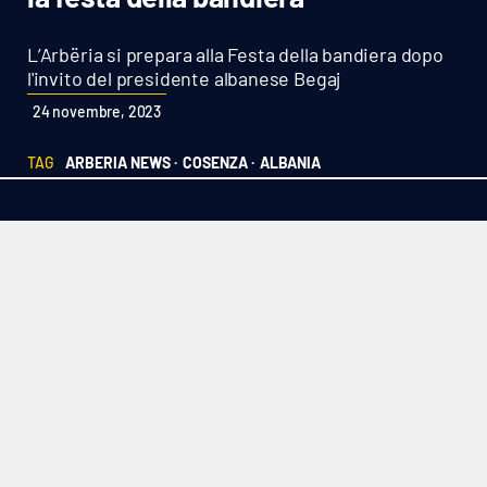
Sanità
L’Arbëria si prepara alla Festa della bandiera dopo
Sport
l'invito del presidente albanese Begaj
24 novembre, 2023
Cultura
TAG
ARBERIA NEWS ·
COSENZA ·
ALBANIA
Podcast
Meteo
Editoriali
VIDEO
Ambiente
Cronaca