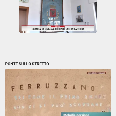
Parchi Marini Calabria
Leggendo Alvaro insieme
Imprese Di Calabria
Le perfidie di Antonella Grippo
Venti di comunicazione
PONTE SULLO STRETTO
STREAMING
LaC TV
LaC Network
LaC OnAir