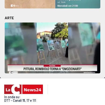
EDIZIONI
ARTE
LOCALI
Catanzaro
Crotone
Vibo Valentia
Reggio Calabria
Cosenza
Lamezia Terme
In onda su:
DTT - Canali
11
, 17 e 111