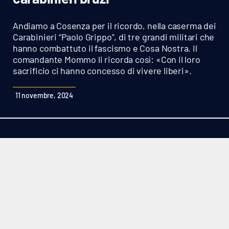
Sanità
Andiamo a Cosenza per il ricordo, nella caserma dei
Sport
Carabinieri “Paolo Grippo”, di tre grandi militari che
hanno combattuto il fascismo e Cosa Nostra. Il
comandante Mommo li ricorda così: «Con il loro
Cultura
sacrificio ci hanno concesso di vivere liberi».
Podcast
11 novembre, 2024
Meteo
Editoriali
VIDEO
Ambiente
Cronaca