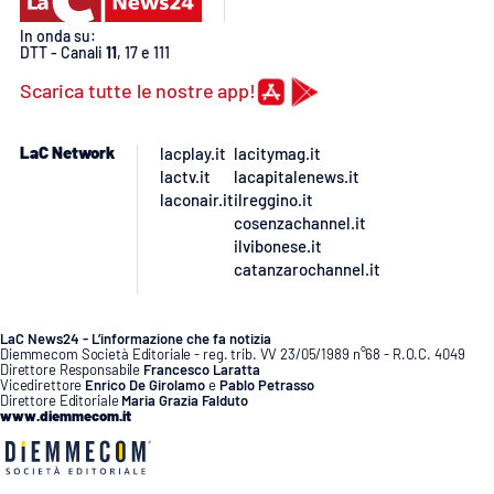
PROGETTI
SPECIALI
In onda su:
DTT - Canali
11
, 17 e 111
Buona Sanità Calabria
Scarica tutte le nostre app!
LA
CALABRIAVISIONE
LaC Network
lacplay.it
lacitymag.it
lactv.it
lacapitalenews.it
Destinazioni
laconair.it
ilreggino.it
cosenzachannel.it
ilvibonese.it
Eventi
catanzarochannel.it
Food
LaC News24 - L’informazione che fa notizia
Diemmecom Società Editoriale - reg. trib. VV 23/05/1989 n°68 - R.O.C. 4049
Storie
Direttore Responsabile
Francesco Laratta
Vicedirettore
Enrico De Girolamo
e
Pablo Petrasso
Direttore Editoriale
Maria Grazia Falduto
www.diemmecom.it
LAC
NETWORK