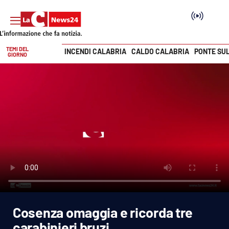
TEMI DEL
INCENDI CALABRIA
CALDO CALABRIA
PONTE SU
GIORNO
Vai
SEZIONI
Cronaca
Politica
Attualità
Economia e lavoro
Cosenza omaggia e ricorda tre
Italia Mondo
carabinieri bruzi