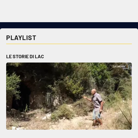
Cultura
Economia e Lavoro
PLAYLIST
Politica
LE STORIE DI LAC
Sanità
Società
Sport
RUBRICHE
Good Morning Vietnam