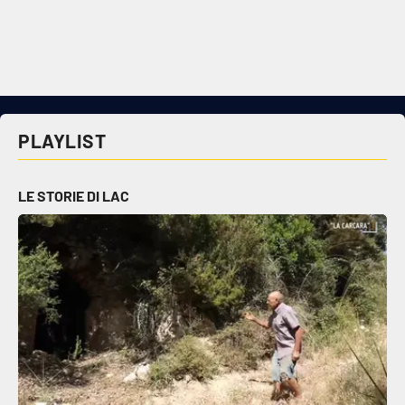
Cultura
Economia e Lavoro
Politica
PLAYLIST
Sanità
LE STORIE DI LAC
Società
Sport
RUBRICHE
Good Morning Vietnam