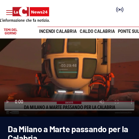
TEMI DEL
INCENDI CALABRIA
CALDO CALABRIA
PONTE SU
GIORNO
Vai
SEZIONI
Cronaca
Politica
Attualità
Economia e lavoro
Da Milano a Marte passando per la
Italia Mondo
Calabria