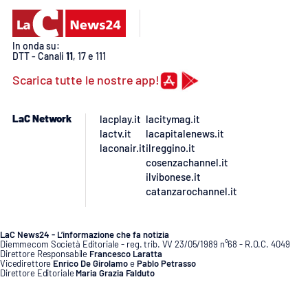
PROGETTI
SPECIALI
Buona Sanità Calabria
In onda su:
DTT - Canali
11
, 17 e 111
Scarica tutte le nostre app!
LA
CALABRIAVISIONE
LaC Network
lacplay.it
lacitymag.it
Destinazioni
lactv.it
lacapitalenews.it
laconair.it
ilreggino.it
Eventi
cosenzachannel.it
ilvibonese.it
Food
catanzarochannel.it
Storie
LaC News24 - L’informazione che fa notizia
Diemmecom Società Editoriale - reg. trib. VV 23/05/1989 n°68 - R.O.C. 4049
Direttore Responsabile
Francesco Laratta
Vicedirettore
Enrico De Girolamo
e
Pablo Petrasso
Direttore Editoriale
Maria Grazia Falduto
LAC
NETWORK
www.diemmecom.it