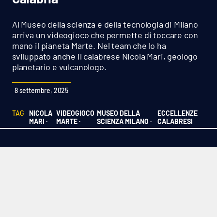
Sanità
Al Museo della scienza e della tecnologia di Milano
Sport
arriva un videogioco che permette di toccare con
mano il pianeta Marte. Nel team che lo ha
sviluppato anche il calabrese Nicola Mari, geologo
Cultura
planetario e vulcanologo.
Podcast
8 settembre, 2025
Meteo
TAG
NICOLA
VIDEOGIOCO
MUSEO DELLA
ECCELLENZE
MARI ·
MARTE ·
SCIENZA MILANO ·
CALABRESI
Editoriali
VIDEO
Ambiente
Cronaca