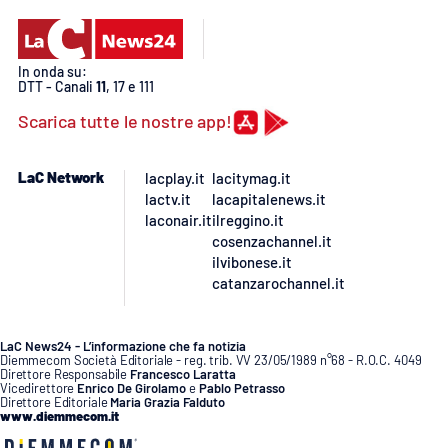
PROGETTI
SPECIALI
Buona Sanità Calabria
In onda su:
DTT - Canali
11
, 17 e 111
Scarica tutte le nostre app!
LA
CALABRIAVISIONE
Destinazioni
LaC Network
lacplay.it
lacitymag.it
lactv.it
lacapitalenews.it
laconair.it
ilreggino.it
Eventi
cosenzachannel.it
ilvibonese.it
Food
catanzarochannel.it
Storie
LaC News24 - L’informazione che fa notizia
Diemmecom Società Editoriale - reg. trib. VV 23/05/1989 n°68 - R.O.C. 4049
Direttore Responsabile
Francesco Laratta
Vicedirettore
Enrico De Girolamo
e
Pablo Petrasso
LAC
Direttore Editoriale
Maria Grazia Falduto
NETWORK
www.diemmecom.it