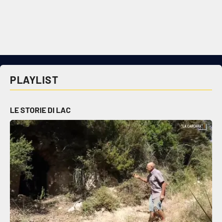
Cultura
Economia e Lavoro
Politica
PLAYLIST
Sanità
LE STORIE DI LAC
Società
Sport
RUBRICHE
Good Morning Vietnam