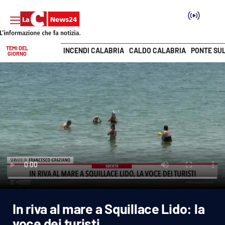
TEMI DEL
INCENDI CALABRIA
CALDO CALABRIA
PONTE SU
GIORNO
Vai
SEZIONI
Cronaca
Politica
Attualità
Economia e lavoro
In riva al mare a Squillace Lido: la
Italia Mondo
voce dei turisti