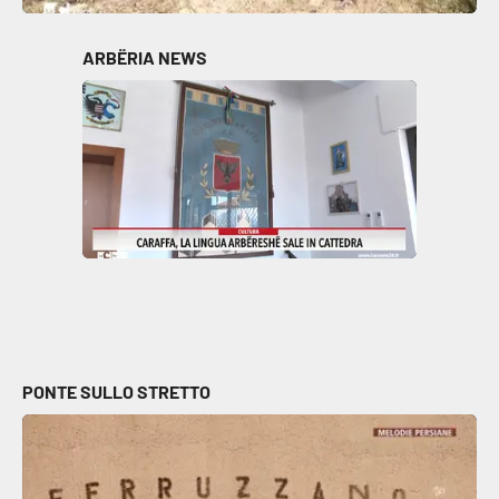
Parchi Marini Calabria
ARBËRIA NEWS
Leggendo Alvaro insieme
Imprese Di Calabria
Le perfidie di Antonella Grippo
Venti di comunicazione
STREAMING
LaC TV
PONTE SULLO STRETTO
LaC Network
LaC OnAir