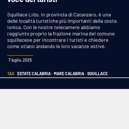
Sanità
Squillace Lido, in provincia di Catanzaro, è una
Sport
delle località turistiche più importanti della costa
ionica. Con le nostre telecamere abbiamo
raggiunto proprio la frazione marina del comune
Cultura
squillacese per incontrare i turisti e chiedere
come stiano andando le loro vacanze estive.
Podcast
7 luglio, 2025
Meteo
TAG
ESTATE CALABRIA ·
MARE CALABRIA ·
SQUILLACE
Editoriali
VIDEO
Ambiente
Cronaca