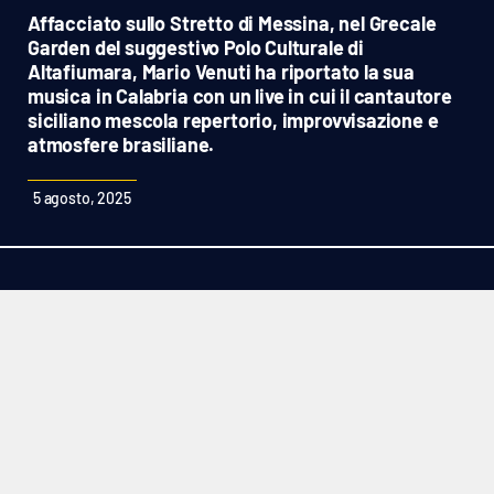
Sanità
Affacciato sullo Stretto di Messina, nel Grecale
Garden del suggestivo Polo Culturale di
Altafiumara, Mario Venuti ha riportato la sua
Sport
musica in Calabria con un live in cui il cantautore
siciliano mescola repertorio, improvvisazione e
Cultura
atmosfere brasiliane.
Podcast
5 agosto, 2025
Meteo
Editoriali
VIDEO
Ambiente
Cronaca