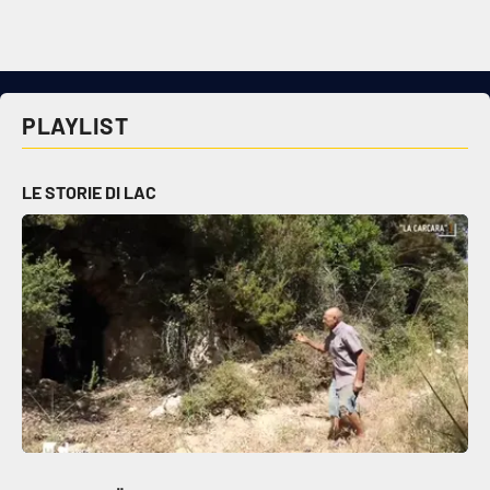
Cultura
Economia e Lavoro
PLAYLIST
Politica
LE STORIE DI LAC
Sanità
Società
Sport
RUBRICHE
Good Morning Vietnam