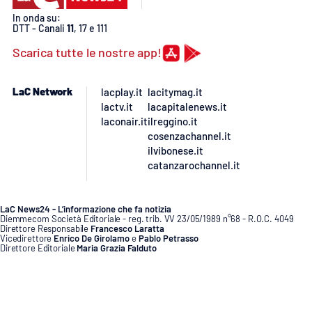
PROGETTI
SPECIALI
In onda su:
DTT - Canali
11
, 17 e 111
Buona Sanità Calabria
Scarica tutte le nostre app!
LA
CALABRIAVISIONE
LaC Network
lacplay.it
lacitymag.it
lactv.it
lacapitalenews.it
Destinazioni
laconair.it
ilreggino.it
cosenzachannel.it
ilvibonese.it
Eventi
catanzarochannel.it
Food
LaC News24 - L’informazione che fa notizia
Diemmecom Società Editoriale - reg. trib. VV 23/05/1989 n°68 - R.O.C. 4049
Storie
Direttore Responsabile
Francesco Laratta
Vicedirettore
Enrico De Girolamo
e
Pablo Petrasso
Direttore Editoriale
Maria Grazia Falduto
www.diemmecom.it
LAC
NETWORK