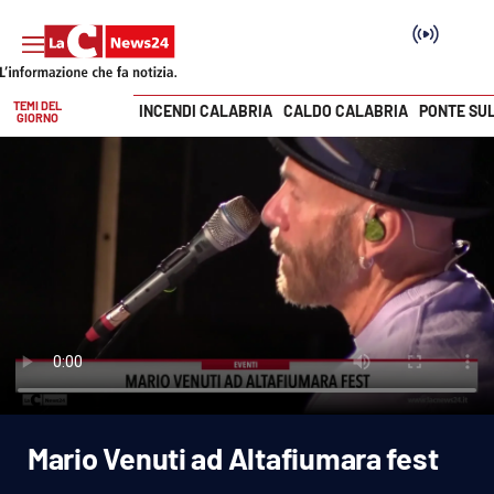
TEMI DEL
INCENDI CALABRIA
CALDO CALABRIA
PONTE SU
GIORNO
Vai
SEZIONI
Cronaca
Politica
Attualità
Economia e lavoro
Mario Venuti ad Altafiumara fest
Italia Mondo