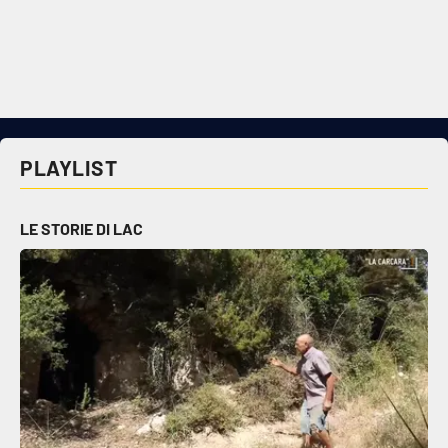
Cultura
Economia e Lavoro
Politica
PLAYLIST
Sanità
LE STORIE DI LAC
Società
Sport
RUBRICHE
Good Morning Vietnam