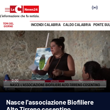
TEMI DEL
INCENDI CALABRIA
CALDO CALABRIA
PONTE SU
GIORNO
Vai
SEZIONI
Cronaca
Politica
Attualità
Economia e lavoro
Nasce l'associazione Biofiliere
Italia Mondo
Alto Tirreno cosentino