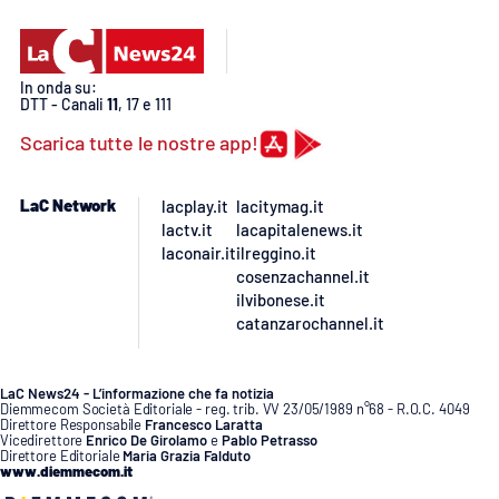
PROGETTI
SPECIALI
Buona Sanità Calabria
In onda su:
DTT - Canali
11
, 17 e 111
LA
Scarica tutte le nostre app!
CALABRIAVISIONE
Destinazioni
LaC Network
lacplay.it
lacitymag.it
lactv.it
lacapitalenews.it
Eventi
laconair.it
ilreggino.it
cosenzachannel.it
ilvibonese.it
Food
catanzarochannel.it
Storie
LaC News24 - L’informazione che fa notizia
Diemmecom Società Editoriale - reg. trib. VV 23/05/1989 n°68 - R.O.C. 4049
Direttore Responsabile
Francesco Laratta
Vicedirettore
Enrico De Girolamo
e
Pablo Petrasso
LAC
NETWORK
Direttore Editoriale
Maria Grazia Falduto
www.diemmecom.it