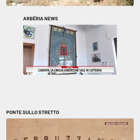
Parchi Marini Calabria
ARBËRIA NEWS
Leggendo Alvaro insieme
Imprese Di Calabria
Le perfidie di Antonella Grippo
Venti di comunicazione
STREAMING
LaC TV
PONTE SULLO STRETTO
LaC Network
LaC OnAir