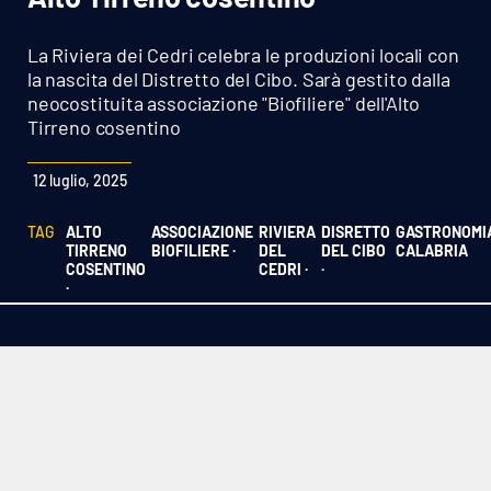
Sanità
La Riviera dei Cedri celebra le produzioni locali con
Sport
la nascita del Distretto del Cibo. Sarà gestito dalla
neocostituita associazione "Biofiliere" dell'Alto
Tirreno cosentino
Cultura
12 luglio, 2025
Podcast
TAG
ALTO
ASSOCIAZIONE
RIVIERA
DISRETTO
GASTRONOMI
Meteo
TIRRENO
BIOFILIERE ·
DEL
DEL CIBO
CALABRIA
COSENTINO
CEDRI ·
·
·
Editoriali
VIDEO
Ambiente
Cronaca