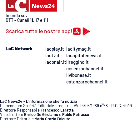
PROGETTI
SPECIALI
Buona Sanità Calabria
In onda su:
DTT - Canali
11
, 17 e 111
Scarica tutte le nostre app!
LA
CALABRIAVISIONE
LaC Network
lacplay.it
lacitymag.it
Destinazioni
lactv.it
lacapitalenews.it
laconair.it
ilreggino.it
cosenzachannel.it
Eventi
ilvibonese.it
catanzarochannel.it
Food
LaC News24 - L’informazione che fa notizia
Storie
Diemmecom Società Editoriale - reg. trib. VV 23/05/1989 n°68 - R.O.C. 4049
Direttore Responsabile
Francesco Laratta
Vicedirettore
Enrico De Girolamo
e
Pablo Petrasso
Direttore Editoriale
Maria Grazia Falduto
www.diemmecom.it
LAC
NETWORK