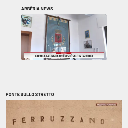
Parchi Marini Calabria
ARBËRIA NEWS
Leggendo Alvaro insieme
Imprese Di Calabria
Le perfidie di Antonella Grippo
Venti di comunicazione
STREAMING
PONTE SULLO STRETTO
LaC TV
LaC Network
LaC OnAir