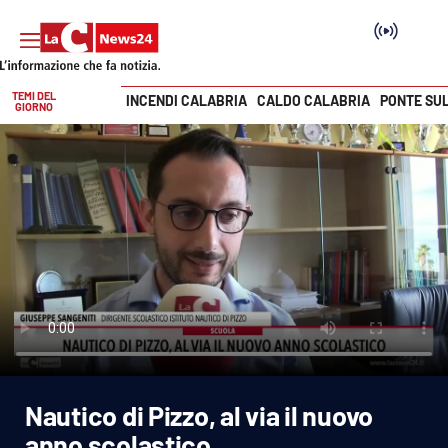
TEMI DEL
INCENDI CALABRIA
CALDO CALABRIA
PONTE SU
GIORNO
Vai
SEZIONI
Cronaca
Politica
Attualità
Economia e lavoro
Nautico di Pizzo, al via il nuovo
Italia Mondo
anno scolastico