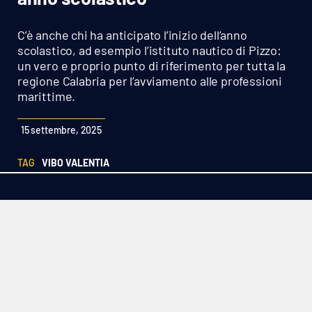
Sanità
C’è anche chi ha anticipato l’inizio dell’anno
Sport
scolastico, ad esempio l’istituto nautico di Pizzo:
un vero e proprio punto di riferimento per tutta la
regione Calabria per l’avviamento alle professioni
Cultura
marittime.
Podcast
15 settembre, 2025
Meteo
TAG
VIBO VALENTIA
Editoriali
VIDEO
Ambiente
Cronaca