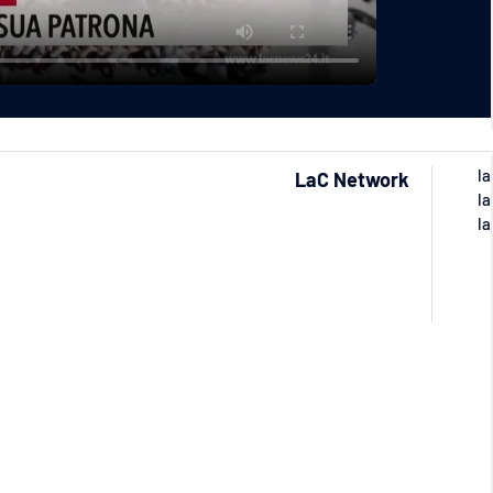
la
LaC Network
la
la