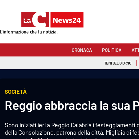
Sezioni
Cronaca
CRONACA
POLITICA
AT
Politica
TEMI DEL GIORNO
Attualità
Economia e lavoro
SOCIETÀ
Reggio abbraccia la sua 
Italia Mondo
Sanità
Sono iniziati ieri a Reggio Calabria i festeggiamenti c
Sport
della Consolazione, patrona della città. Migliaia di f