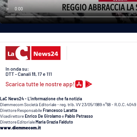
Politica
Sanità
Società
Sport
Rubriche
In onda su:
DTT - Canali
11
, 17 e 111
Good Morning Vietnam
Scarica tutte le nostre app!
Parchi Marini Calabria
LaC News24 - L’informazione che fa notizia
Leggendo Alvaro insieme
Diemmecom Società Editoriale - reg. trib. VV 23/05/1989 n°68 - R.O.C. 4049
Direttore Responsabile
Francesco Laratta
Vicedirettore
Enrico De Girolamo
e
Pablo Petrasso
Imprese Di Calabria
Direttore Editoriale
Maria Grazia Falduto
www.diemmecom.it
Le perfidie di Antonella Grippo