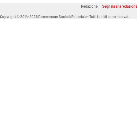
Redazione
Segnala alla redazion
Venti di comunicazione
Copyright © 2014-2026 Diemmecom Società Editoriale - Tutti i diritti sono riservati
Streaming
LaC TV
LaC Network
LaC OnAir
Edizioni
locali
Catanzaro
Crotone
Vibo Valentia