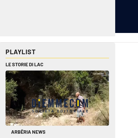
cplay.it
lacitymag.it
PLAYLIST
ctv.it
lacapitalenews.it
conair.it
ilreggino.it
LE STORIE DI LAC
cosenzachannel.it
ilvibonese.it
catanzarochannel.it
ARBËRIA NEWS