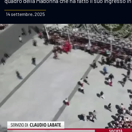
quadro della Madonna che ha fatto il suo ingresso i
Cultura
14 settembre, 2025
Podcast
Meteo
Editoriali
Video
Ambiente
Cronaca
Cultura
Economia e Lavoro