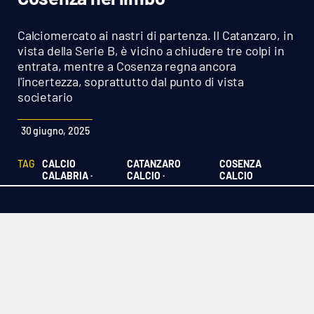
Sanità
Calciomercato ai nastri di partenza. Il Catanzaro, in
Sport
vista della Serie B, è vicino a chiudere tre colpi in
entrata, mentre a Cosenza regna ancora
l'incertezza, soprattutto dal punto di vista
Cultura
societario
Podcast
30 giugno, 2025
Meteo
TAG
CALCIO
CATANZARO
COSENZA
CALABRIA ·
CALCIO ·
CALCIO
Editoriali
VIDEO
Ambiente
Cronaca