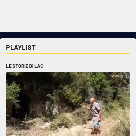
Cultura
Economia e Lavoro
Politica
PLAYLIST
Sanità
LE STORIE DI LAC
Società
Sport
RUBRICHE
Good Morning Vietnam