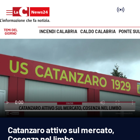
TEMI DEL
INCENDI CALABRIA
CALDO CALABRIA
PONTE SU
GIORNO
Vai
SEZIONI
Cronaca
Politica
Attualità
Economia e lavoro
Catanzaro attivo sul mercato,
Italia Mondo
Cosenza nel limbo