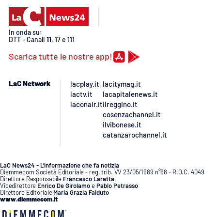
PROGETTI
SPECIALI
Buona Sanità Calabria
In onda su:
DTT - Canali
11
, 17 e 111
Scarica tutte le nostre app!
LA
CALABRIAVISIONE
LaC Network
lacplay.it
lacitymag.it
Destinazioni
lactv.it
lacapitalenews.it
laconair.it
ilreggino.it
Eventi
cosenzachannel.it
ilvibonese.it
Food
catanzarochannel.it
Storie
LaC News24 - L’informazione che fa notizia
Diemmecom Società Editoriale - reg. trib. VV 23/05/1989 n°68 - R.O.C. 4049
Direttore Responsabile
Francesco Laratta
Vicedirettore
Enrico De Girolamo
e
Pablo Petrasso
Direttore Editoriale
Maria Grazia Falduto
LAC
NETWORK
www.diemmecom.it