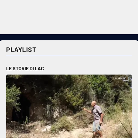
Cultura
Economia e Lavoro
Politica
PLAYLIST
Sanità
LE STORIE DI LAC
Società
Sport
RUBRICHE
Good Morning Vietnam