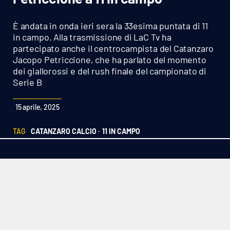
Sanità
È andata in onda ieri sera la 33esima puntata di 11
Sport
in campo. Alla trasmissione di LaC Tv ha
partecipato anche il centrocampista del Catanzaro
Jacopo Petriccione, che ha parlato del momento
Cultura
dei giallorossi e del rush finale del campionato di
Serie B
Podcast
15 aprile, 2025
Meteo
TAG
CATANZARO CALCIO ·
11 IN CAMPO
Editoriali
VIDEO
Ambiente
Cronaca