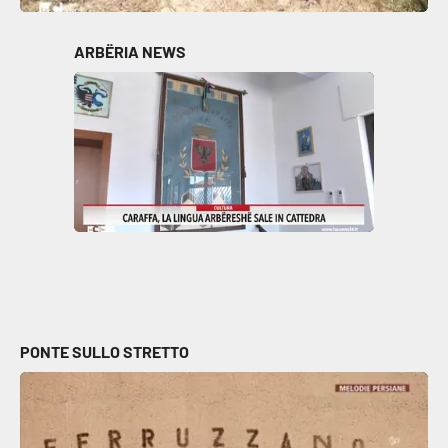
Parchi Marini Calabria
ARBËRIA NEWS
Leggendo Alvaro insieme
Imprese Di Calabria
Le perfidie di Antonella Grippo
Venti di comunicazione
STREAMING
LaC TV
PONTE SULLO STRETTO
LaC Network
LaC OnAir