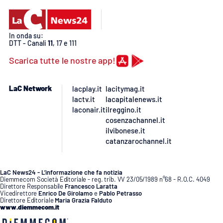
PROGETTI
SPECIALI
Buona Sanità Calabria
In onda su:
DTT - Canali
11
, 17 e 111
Scarica tutte le nostre app!
LA
CALABRIAVISIONE
Destinazioni
LaC Network
lacplay.it
lacitymag.it
lactv.it
lacapitalenews.it
laconair.it
ilreggino.it
Eventi
cosenzachannel.it
ilvibonese.it
Food
catanzarochannel.it
Storie
LaC News24 - L’informazione che fa notizia
Diemmecom Società Editoriale - reg. trib. VV 23/05/1989 n°68 - R.O.C. 4049
Direttore Responsabile
Francesco Laratta
Vicedirettore
Enrico De Girolamo
e
Pablo Petrasso
LAC
Direttore Editoriale
Maria Grazia Falduto
NETWORK
www.diemmecom.it