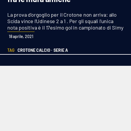
Sanità
La prova d'orgoglio per il Crotone non arriva: allo
Sport
Scida vince l'Udinese 2 a 1 . Per gli squali l'unica
nota positiva è il 17esimo gol in campionato di Simy
Cultura
18 aprile, 2021
Podcast
TAG
CROTONE CALCIO ·
SERIE A
Meteo
Editoriali
VIDEO
Ambiente
Cronaca