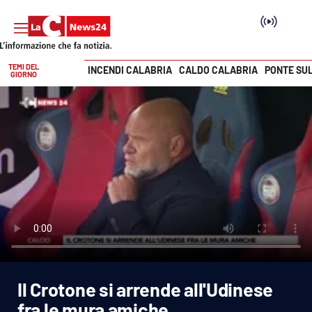
TEMI DEL
INCENDI CALABRIA
CALDO CALABRIA
PONTE SU
GIORNO
Vai
SEZIONI
Cronaca
Politica
Attualità
Economia e lavoro
Il Crotone si arrende all'Udinese
Italia Mondo
fra le mura amiche