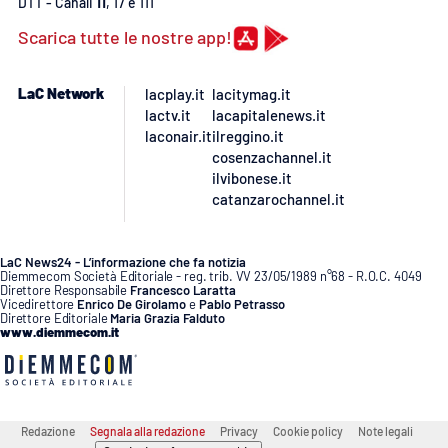
PROGETTI
DTT - Canali
11
, 17 e 111
SPECIALI
Scarica tutte le nostre app!
Buona Sanità Calabria
LaC Network
lacplay.it
lacitymag.it
lactv.it
lacapitalenews.it
LA
CALABRIAVISIONE
laconair.it
ilreggino.it
cosenzachannel.it
Destinazioni
ilvibonese.it
catanzarochannel.it
Eventi
LaC News24 - L’informazione che fa notizia
Food
Diemmecom Società Editoriale - reg. trib. VV 23/05/1989 n°68 - R.O.C. 4049
Direttore Responsabile
Francesco Laratta
Vicedirettore
Enrico De Girolamo
e
Pablo Petrasso
Direttore Editoriale
Maria Grazia Falduto
Storie
www.diemmecom.it
LAC
NETWORK
Redazione
Segnala alla redazione
Privacy
Cookie policy
Note legali