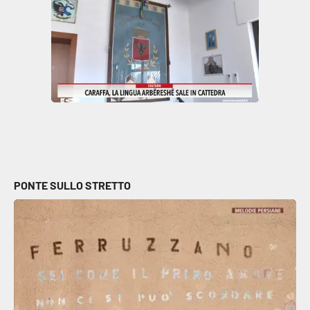
Parchi Marini Calabria
Leggendo Alvaro insieme
Imprese Di Calabria
Le perfidie di Antonella Grippo
Venti di comunicazione
PONTE SULLO STRETTO
STREAMING
LaC TV
LaC Network
LaC OnAir