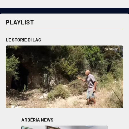
Cultura
PLAYLIST
Economia e Lavoro
LE STORIE DI LAC
Politica
Sanità
Società
Sport
RUBRICHE
ARBËRIA NEWS
Good Morning Vietnam