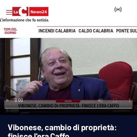
TEMI DEL
INCENDI CALABRIA
CALDO CALABRIA
PONTE SU
GIORNO
Vai
SEZIONI
Cronaca
Politica
Attualità
Economia e lavoro
Vibonese, cambio di proprietà:
Italia Mondo
finisce l'era Caffo