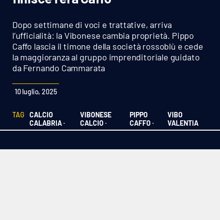
Sanità
Dopo settimane di voci e trattative, arriva
Sport
l’ufficialità: la Vibonese cambia proprietà. Pippo
Caffo lascia il timone della società rossoblù e cede
la maggioranza al gruppo imprenditoriale guidato
Cultura
da Fernando Cammarata
Podcast
10 luglio, 2025
Meteo
TAG
CALCIO
VIBONESE
PIPPO
VIBO
CALABRIA ·
CALCIO ·
CAFFO ·
VALENTIA
Editoriali
VIDEO
Ambiente
Cronaca