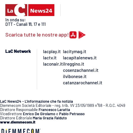
PROGETTI
SPECIALI
Buona Sanità Calabria
In onda su:
DTT - Canali
11
, 17 e 111
Scarica tutte le nostre app!
LA
CALABRIAVISIONE
LaC Network
lacplay.it
lacitymag.it
Destinazioni
lactv.it
lacapitalenews.it
laconair.it
ilreggino.it
Eventi
cosenzachannel.it
ilvibonese.it
Food
catanzarochannel.it
Storie
LaC News24 - L’informazione che fa notizia
Diemmecom Società Editoriale - reg. trib. VV 23/05/1989 n°68 - R.O.C. 4049
Direttore Responsabile
Francesco Laratta
Vicedirettore
Enrico De Girolamo
e
Pablo Petrasso
Direttore Editoriale
Maria Grazia Falduto
LAC
NETWORK
www.diemmecom.it