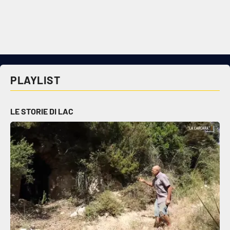
Cultura
Economia e Lavoro
Politica
PLAYLIST
Sanità
LE STORIE DI LAC
Società
Sport
RUBRICHE
Good Morning Vietnam