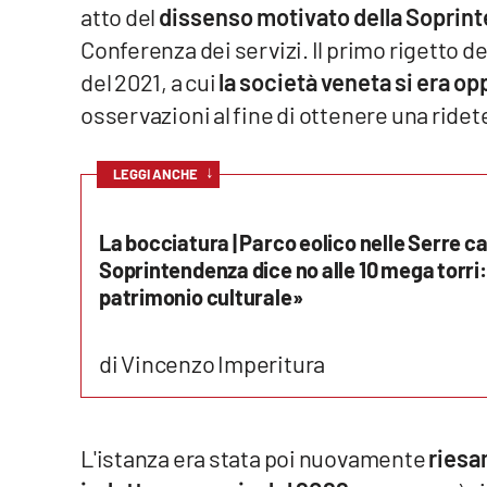
atto del
dissenso motivato della Soprin
Food
Conferenza dei servizi. Il primo rigetto de
Storie
del 2021, a cui
la società veneta si era o
osservazioni al fine di ottenere una ride
LaC
Network
↓
LEGGI ANCHE
Lacplay.it
La bocciatura | Parco eolico nelle Serre ca
Lactv.it
Soprintendenza dice no alle 10 mega torri:
patrimonio culturale»
Laconair.it
Lacitymag.it
di Vincenzo Imperitura
Lacapitalenews.it
L'istanza era stata poi nuovamente
riesa
Ilreggino.it