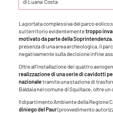
di Luana Costa
Reggio Calabria
Cosenza
La portata complessiva del parco eolico 
sul territorio evidentemente
troppo invas
Lamezia Terme
motivato da parte della Soprintendenza
presenza di una area archeologica, il par
Progetti
negativamente sulla decisione infine ass
speciali
Buona Sanità Calabria
Oltre all'installazione dei quattro aerogen
realizzazione di una serie di cavidotti pe
La
nazionale
tramite una stazione di trasfor
Calabriavisione
Baldaia nel comune di Squillace, oltre un 
Destinazioni
Il dipartimento Ambiente della Regione C
Eventi
diniego del Paur
(provvedimento autorizz