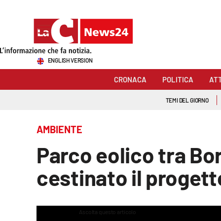
Sezioni
ENGLISH VERSION
Cronaca
CRONACA
POLITICA
AT
Politica
TEMI DEL GIORNO
Attualità
AMBIENTE
Economia e lavoro
Parco eolico tra Bor
Italia Mondo
cestinato il progett
Sanità
Sport
Ascolta questo articolo
This
is
The media could not 