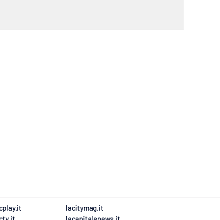
cplay.it
lacitymag.it
ctv.it
lacapitalenews.it