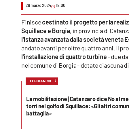
26 marzo 2024
18:00
Venti di comunicazione
Finisce
cestinato il progetto per la reali
Streaming
Squillace e Borgia
, in provincia di Catan
l'istanza avanzata dalla società veneta 
LaC TV
andato avanti per oltre quattro anni. Il p
LaC Network
l'installazione di quattro turbine
- due da
nel comune di Borgia - dotate ciascuna di
LaC OnAir
↓
LEGGI ANCHE
Edizioni
locali
La mobilitazione | Catanzaro dice No al m
Catanzaro
torri nel golfo di Squillace: «Gli altri comun
battaglia»
Crotone
Vibo Valentia