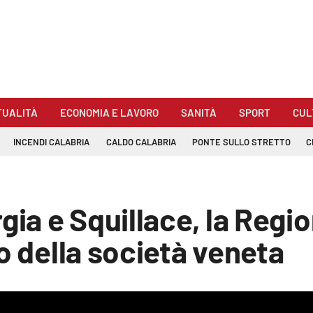
TUALITÀ
ECONOMIA E LAVORO
SANITÀ
SPORT
CUL
INCENDI CALABRIA
CALDO CALABRIA
PONTE SULLO STRETTO
C
gia e Squillace, la Regi
o della società veneta
be loaded, either because the server or network failed or because the for