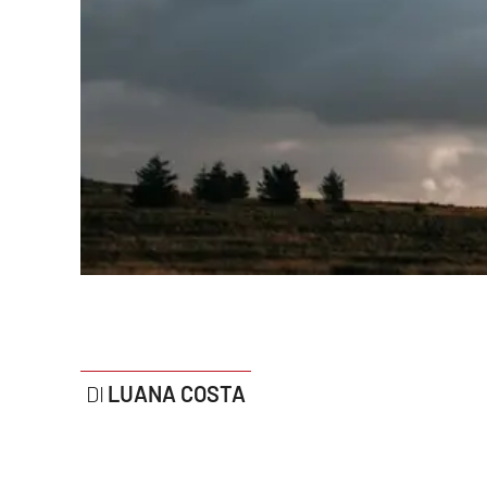
Politica
Sanità
Società
Sport
Rubriche
Good Morning Vietnam
Parchi Marini Calabria
Leggendo Alvaro insieme
LUANA COSTA
Imprese Di Calabria
Le perfidie di Antonella Grippo