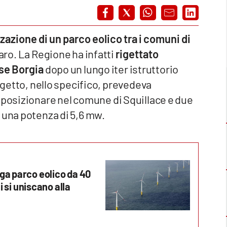
zzazione di un parco eolico tra i comuni di
zaro. La Regione ha infatti
rigettato
Ese Borgia
dopo un lungo iter istruttorio
rogetto, nello specifico, prevedeva
 posizionare nel comune di Squillace e due
 una potenza di 5,6 mw.
ega parco eolico da 40
i si uniscano alla