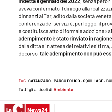
indetta a gennaio del 2022
, senza però r
Cosenzachannel.it
aveva confermato il diniego alla realizzazi
dinnanzi al Tar, adito dalla società vene
Ilvibonese.it
conferenza dei servizi è, per legge, il p
Catanzarochannel.it
e costituisce atto di formale adozione» si
adempimento è stato rinviato in ragion
App
dalla ditta e in attesa dei relativi esiti m
decorso,
tale adempimento non può esse
Android
Apple
TAG
CATANZARO ·
PARCO EOLICO ·
SQUILLACE ·
BO
Tutti gli articoli di
Ambiente
Vai