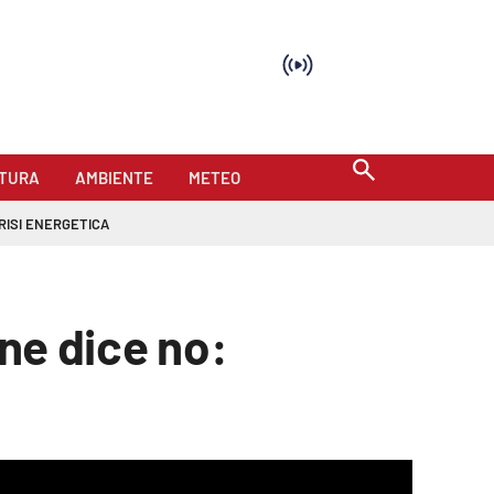
TURA
AMBIENTE
METEO
RISI ENERGETICA
one dice no:
mat is not supported.