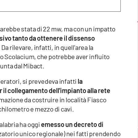
sarebbe stata di 22 mw, ma con un impatto
ivo tanto da ottenere il dissenso
. Da rilevare, infatti, in quell'area la
co Scolacium, che potrebbe aver influito
unta dal Mibact.
eratori, si prevedeva infatti
la
r il collegamento dell'impianto alla rete
mazione da costruire in località Fiasco
chilometro e mezzo di cavi.
alabria ha oggi
emesso un decreto di
atorio unico regionale) nei fatti prendendo