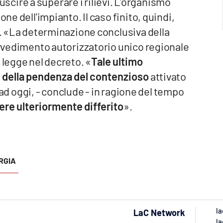
iuscire a superare i rilievi. L'organismo
one dell'impianto. Il caso finito, quindi,
ta. «La determinazione conclusiva della
rovvedimento autorizzatorio unico regionale
 legge nel decreto. «
Tale ultimo
e della pendenza del contenzioso
attivato
a, ad oggi, - conclude - in ragione del tempo
re ulteriormente differito
».
RGIA
la
LaC Network
la