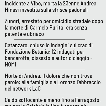
Incidente a Vibo, morta la 23enne Andrea
Minasi investita sulle strisce pedonali
EDIZIONI
LOCALI
Zungri, arrestato per omicidio stradale dopo
la morte di Carmelo Purita: era senza
Catanzaro
patente e ubriaco
Crotone
Catanzaro, chiuse le indagini sul crac di
Fondazione Betania: 12 indagati per
Vibo Valentia
bancarotta, dissesto e autoriciclaggio -
NOMI
Reggio Calabria
Morte di Andrea, il dolore che non trova
Cosenza
parole: alla famiglia e a Lorenzo l’abbraccio
del network LaC
Lamezia Terme
Caldo soffocante almeno fino a Ferragosto,