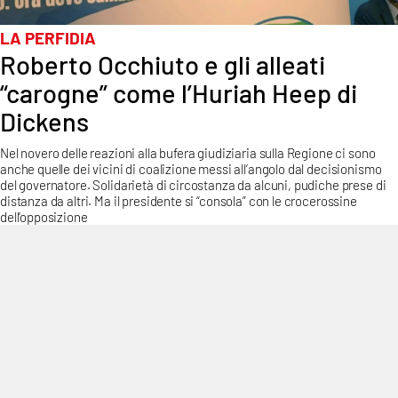
Sanità
LA PERFIDIA
Roberto Occhiuto e gli alleati
Sport
“carogne” come l’Huriah Heep di
Cultura
Dickens
Podcast
Nel novero delle reazioni alla bufera giudiziaria sulla Regione ci sono
anche quelle dei vicini di coalizione messi all’angolo dal decisionismo
del governatore. Solidarietà di circostanza da alcuni, pudiche prese di
Meteo
distanza da altri. Ma il presidente si “consola” con le crocerossine
dell’opposizione
Editoriali
VIDEO
Ambiente
Cronaca