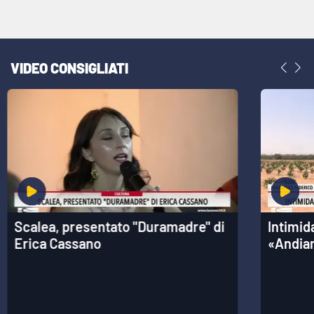
Cultura
Economia e Lavoro
VIDEO CONSIGLIATI
Politica
Sanità
Società
Sport
Scalea, presentato "Duramadre" di
Intimid
Erica Cassano
«Andia
RUBRICHE
Good Morning Vietnam