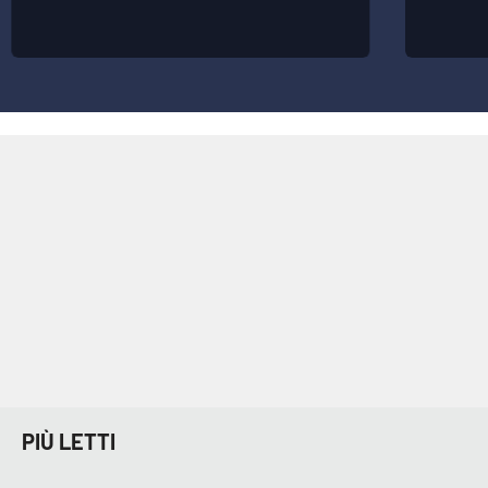
Parchi Marini Calabria
Leggendo Alvaro insieme
Imprese Di Calabria
Le perfidie di Antonella Grippo
Venti di comunicazione
STREAMING
LaC TV
LaC Network
PIÙ LETTI
LaC OnAir