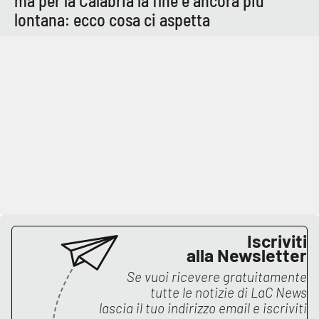
ma per la Calabria la fine è ancora più
PROGETTI
SPECIALI
lontana: ecco cosa ci aspetta
Buona Sanità Calabria
LA
CALABRIAVISIONE
Destinazioni
Eventi
Food
Storie
Iscriviti
alla Newsletter
Se vuoi ricevere gratuitamente
LAC
tutte le notizie di
LaC News
NETWORK
lascia il tuo indirizzo email e iscriviti