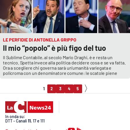
LE PERFIDIE DI ANTONELLA GRIPPO
Il mio “popolo” è più figo del tuo
Il Sublime Contabile, al secolo Mario Draghi, è e resta un
tecnico. Spetta invece alla politica decidere cosa e se va fatta.
Ora a scegliere chi governa sarà un’umanità variegata e
policroma con un denominatore comune: le scatole piene
1
2
3
4
5
In onda su:
DTT - Canali
11
, 17 e 111