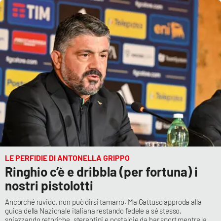
APP
Android
Apple
LE PERFIDIE DI ANTONELLA GRIPPO
Ringhio c’è e dribbla (per fortuna) i
nostri pistolotti
Ancorché ruvido, non può dirsi tamarro. Ma Gattuso approda alla
guida della Nazionale italiana restando fedele a sé stesso,
spiazzando retoriche, stereotipi e nostalgie da bar sport mentre la