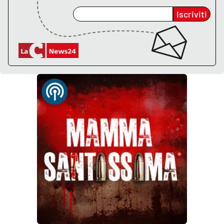
Lacplay.it
Iscriviti
Lactv.it
Laconair.it
Lacitymag.it
Lacapitalenews.it
Ilreggino.it
Cosenzachannel.it
Ilvibonese.it
Catanzarochannel.it