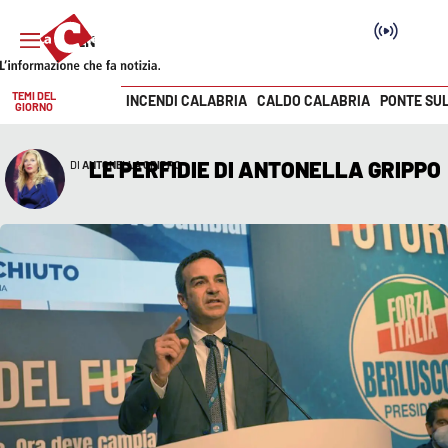
TEMI DEL
INCENDI CALABRIA
CALDO CALABRIA
PONTE SU
GIORNO
Vai
SEZIONI
LE PERFIDIE DI ANTONELLA GRIPPO
ANTONELLA GRIPPO
Cronaca
Politica
Attualità
Economia e lavoro
Italia Mondo