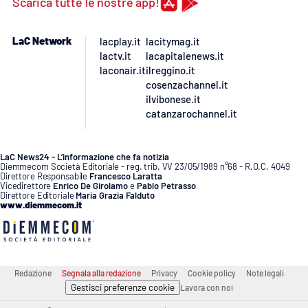
Scarica tutte le nostre app!
LaC Network
lacplay.it
lacitymag.it
lactv.it
lacapitalenews.it
laconair.it
ilreggino.it
cosenzachannel.it
ilvibonese.it
catanzarochannel.it
LaC News24 - L’informazione che fa notizia
Diemmecom Società Editoriale - reg. trib. VV 23/05/1989 n°68 - R.O.C. 4049
Direttore Responsabile
Francesco Laratta
Vicedirettore
Enrico De Girolamo
e
Pablo Petrasso
Direttore Editoriale
Maria Grazia Falduto
www.diemmecom.it
Redazione
Segnala alla redazione
Privacy
Cookie policy
Note legali
Gestisci preferenze cookie
Lavora con noi