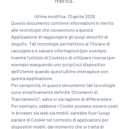
merito.
Sanità
Ultima modifica: 13 aprile 2026
Sport
Questo documento contiene informazioni in merito
alle tecnologie che consentono a questa
Cultura
Applicazione di raggiungere gli scopi descritti di
seguito. Tali tecnologie permettono al Titolare di
Podcast
raccogliere e salvare informazioni (per esempio
tramite l’utilizzo di Cookie) o di utilizzare risorse (per
Meteo
esempio eseguendo uno script) sul dispositivo
dell’Utente quando quest’ultimo interagisce con
Editoriali
questa Applicazione.
Per semplicità, in questo documento tali tecnologie
sono sinteticamente definite “Strumenti di
Tracciamento”, salvo vi sia ragione di differenziare.
VIDEO
Per esempio, sebbene i Cookie possano essere usati
Ambiente
in browser sia web sia mobili, sarebbe fuori luogo
parlare di Cookie nel contesto di applicazioni per
Cronaca
dispositivi mobili, dal momento che si tratta di