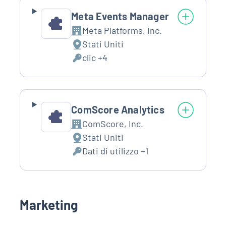
Meta Events Manager
Meta Platforms, Inc.
Azienda:
Stati Uniti
Luogo
clic +4
del
Dati
trattamento:
Personali
trattati:
ComScore Analytics
ComScore, Inc.
Azienda:
Stati Uniti
Luogo
Dati di utilizzo +1
del
Dati
trattamento:
Personali
trattati:
Marketing