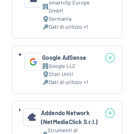
smartclip Europe
Azienda:
GmbH
Germania
Luogo
Dati di utilizzo +1
del
Dati
trattamento:
Personali
trattati:
Google AdSense
Google LLC
Azienda:
Stati Uniti
Luogo
Dati di utilizzo +1
del
Dati
trattamento:
Personali
trattati:
Addendo Network
(NetMediaClick S.r.l.)
Strumenti di