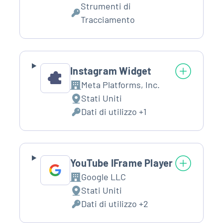
Strumenti di
Dati
Tracciamento
Personali
trattati:
Instagram Widget
Meta Platforms, Inc.
Azienda:
Stati Uniti
Luogo
Dati di utilizzo +1
del
Dati
trattamento:
Personali
trattati:
YouTube IFrame Player
Google LLC
Azienda:
Stati Uniti
Luogo
Dati di utilizzo +2
del
Dati