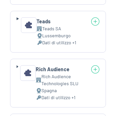
trattamento:
Personali
trattati:
Teads
Teads SA
Azienda:
Lussemburgo
Luogo
Dati di utilizzo +1
del
Dati
trattamento:
Personali
trattati:
Rich Audience
Rich Audience
Azienda:
Technologies SLU
Spagna
Luogo
Dati di utilizzo +1
del
Dati
trattamento:
Personali
trattati: