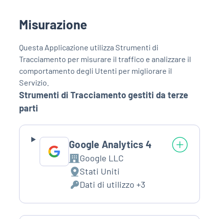
trattati:
Misurazione
Questa Applicazione utilizza Strumenti di
Tracciamento per misurare il traffico e analizzare il
comportamento degli Utenti per migliorare il
Servizio.
Strumenti di Tracciamento gestiti da terze
parti
Google Analytics 4
Google LLC
Azienda:
Stati Uniti
Luogo
Dati di utilizzo +3
del
Dati
trattamento:
Personali
trattati: