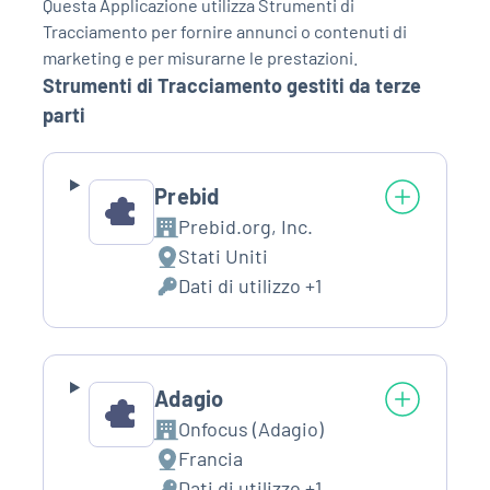
Questa Applicazione utilizza Strumenti di
Tracciamento per fornire annunci o contenuti di
marketing e per misurarne le prestazioni.
Strumenti di Tracciamento gestiti da terze
parti
Prebid
Prebid.org, Inc.
Azienda:
Stati Uniti
Luogo
Dati di utilizzo +1
del
Dati
trattamento:
Personali
trattati:
Adagio
Onfocus (Adagio)
Azienda:
Francia
Luogo
Dati di utilizzo +1