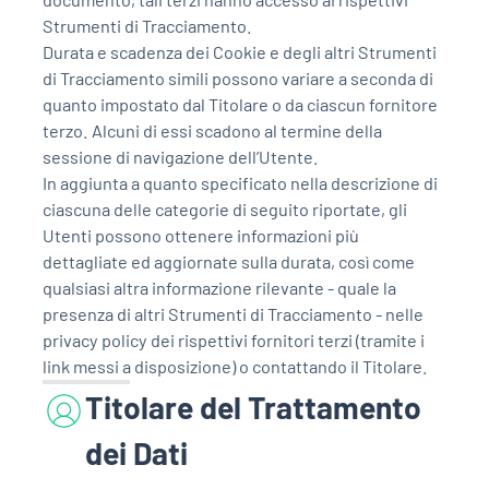
Parchi Marini Calabria
Strumenti di Tracciamento.
Durata e scadenza dei Cookie e degli altri Strumenti
Leggendo Alvaro insieme
di Tracciamento simili possono variare a seconda di
quanto impostato dal Titolare o da ciascun fornitore
terzo. Alcuni di essi scadono al termine della
Imprese Di Calabria
sessione di navigazione dell’Utente.
In aggiunta a quanto specificato nella descrizione di
Le perfidie di Antonella Grippo
ciascuna delle categorie di seguito riportate, gli
Utenti possono ottenere informazioni più
Venti di comunicazione
dettagliate ed aggiornate sulla durata, così come
qualsiasi altra informazione rilevante - quale la
presenza di altri Strumenti di Tracciamento - nelle
STREAMING
privacy policy dei rispettivi fornitori terzi (tramite i
link messi a disposizione) o contattando il Titolare.
LaC TV
Titolare del Trattamento
LaC Network
dei Dati
LaC OnAir