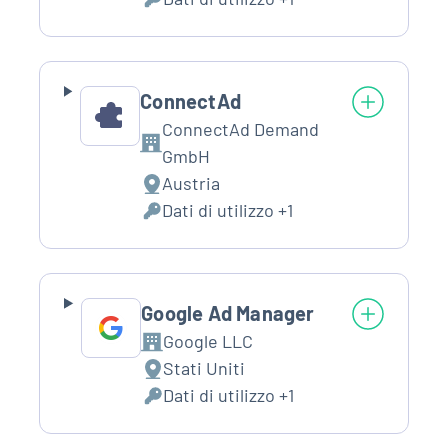
del
Dati
trattamento:
Personali
trattati:
ConnectAd
ConnectAd Demand
Azienda:
GmbH
Austria
Luogo
Dati di utilizzo +1
del
Dati
trattamento:
Personali
trattati:
Google Ad Manager
Google LLC
Azienda:
Stati Uniti
Luogo
Dati di utilizzo +1
del
Dati
trattamento:
Personali