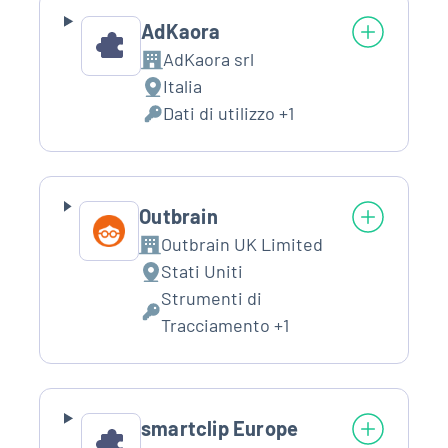
AdKaora
AdKaora srl
Azienda:
Italia
Luogo
Dati di utilizzo +1
del
Dati
trattamento:
Personali
trattati:
Outbrain
Outbrain UK Limited
Azienda:
Stati Uniti
Luogo
Strumenti di
del
Dati
Tracciamento +1
trattamento:
Personali
trattati:
smartclip Europe