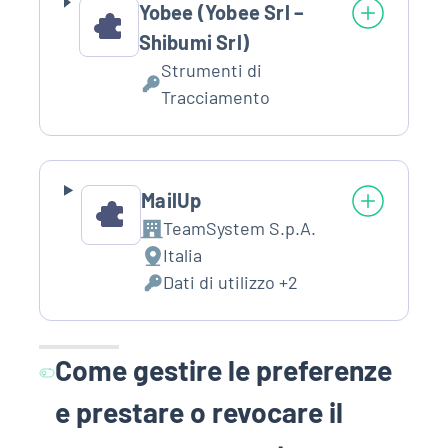
Yobee (Yobee Srl –
Shibumi Srl)
Strumenti di
Dati
Tracciamento
Personali
trattati:
MailUp
TeamSystem S.p.A.
Azienda:
Italia
Luogo
Dati di utilizzo +2
del
Dati
trattamento:
Personali
trattati:
Come gestire le preferenze
e prestare o revocare il