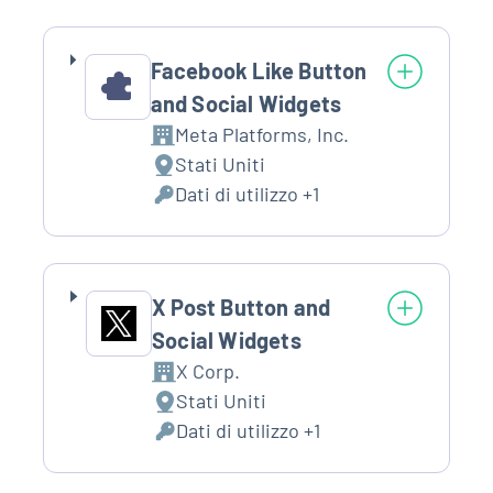
trattamento:
Personali
trattati:
Facebook Like Button
and Social Widgets
Meta Platforms, Inc.
Azienda:
Stati Uniti
Luogo
Dati di utilizzo +1
del
Dati
trattamento:
Personali
trattati:
X Post Button and
Social Widgets
X Corp.
Azienda:
Stati Uniti
Luogo
Dati di utilizzo +1
del
Dati
trattamento:
Personali