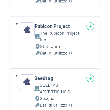
Dati di utilizzo +1
del
Dati
trattamento:
Personali
trattati:
Rubicon Project
The Rubicon Project,
Azienda:
Inc.
Stati Uniti
Luogo
Dati di utilizzo +1
del
Dati
trattamento:
Personali
trattati:
Seedtag
SEEDTAG
Azienda:
ADVERTISING S.L.
Spagna
Luogo
Dati di utilizzo +1
del
Dati