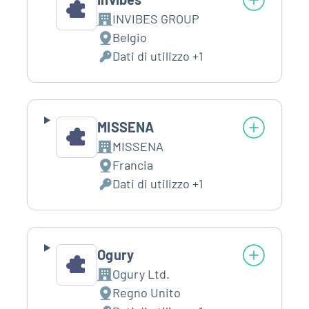
INVIBES GROUP
Azienda:
Belgio
Luogo
Dati di utilizzo +1
del
Dati
trattamento:
Personali
trattati:
MISSENA
MISSENA
Azienda:
Francia
Luogo
Dati di utilizzo +1
del
Dati
trattamento:
Personali
trattati:
Ogury
Ogury Ltd.
Azienda:
Regno Unito
Luogo