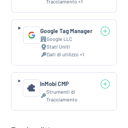
Dati
Lacplay.it
Tracciamento +1
trattamento:
Personali
Lactv.it
trattati:
Laconair.it
Google Tag Manager
Google LLC
Azienda:
Lacitymag.it
Stati Uniti
Luogo
Dati di utilizzo +1
del
Dati
Lacapitalenews.it
trattamento:
Personali
trattati:
Ilreggino.it
InMobi CMP
Cosenzachannel.it
Strumenti di
Dati
Tracciamento
Ilvibonese.it
Personali
trattati:
Catanzarochannel.it