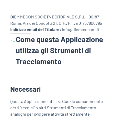
DIEMMECOM SOCIETÀ EDITORIALE S.R.L., 00187
EDIZIONI
LOCALI
Roma, Via dei Condotti 21, C.F./P. Iva 01737800795
Indirizzo email del Titolare:
info@diemmecom.it
Catanzaro
Come questa Applicazione
Crotone
utilizza gli Strumenti di
Vibo Valentia
Tracciamento
Reggio Calabria
Cosenza
Necessari
Lamezia Terme
Questa Applicazione utilizza Cookie comunemente
detti “tecnici” o altri Strumenti di Tracciamento
analoghi per svolgere attività strettamente