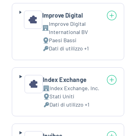
trattati:
Improve Digital
Improve Digital
Azienda:
International BV
Paesi Bassi
Luogo
Dati di utilizzo +1
del
Dati
trattamento:
Personali
trattati:
Index Exchange
Index Exchange, Inc.
Azienda:
Stati Uniti
Luogo
Dati di utilizzo +1
del
Dati
trattamento:
Personali
trattati:
Invibes