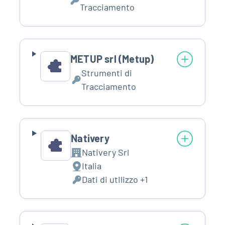
Dati
Tracciamento
Personali
trattati:
METUP srl (Metup)
Strumenti di
Dati
Tracciamento
Personali
trattati:
Nativery
Nativery Srl
Azienda:
Italia
Luogo
Dati di utilizzo +1
del
Dati
trattamento:
Personali
trattati: