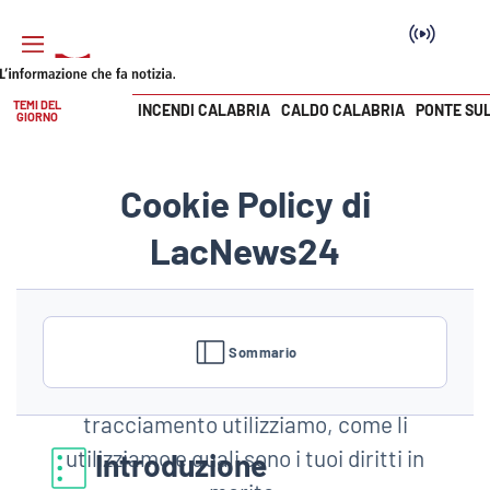
TEMI DEL
INCENDI CALABRIA
CALDO CALABRIA
PONTE SU
GIORNO
Vai
SEZIONI
Cookie Policy di
Cronaca
LacNews24
Politica
Benvenuto nella cookie policy di
Attualità
LacNews24. Questa policy ti aiuterà a
Sommario
comprendere quali cookie e tecnologie di
Economia e lavoro
tracciamento utilizziamo, come li
Italia Mondo
utilizziamo e quali sono i tuoi diritti in
Introduzione