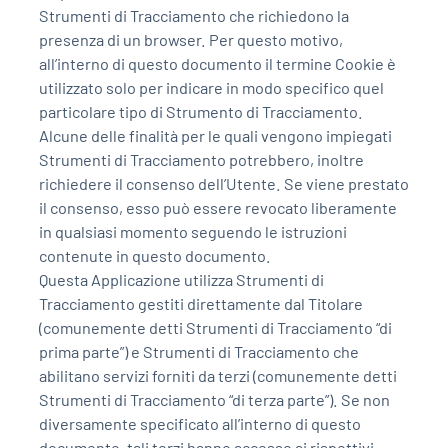
Strumenti di Tracciamento che richiedono la
presenza di un browser. Per questo motivo,
Cultura
all’interno di questo documento il termine Cookie è
utilizzato solo per indicare in modo specifico quel
Economia e Lavoro
particolare tipo di Strumento di Tracciamento.
Alcune delle finalità per le quali vengono impiegati
Politica
Strumenti di Tracciamento potrebbero, inoltre
richiedere il consenso dell’Utente. Se viene prestato
Sanità
il consenso, esso può essere revocato liberamente
in qualsiasi momento seguendo le istruzioni
Società
contenute in questo documento.
Questa Applicazione utilizza Strumenti di
Sport
Tracciamento gestiti direttamente dal Titolare
(comunemente detti Strumenti di Tracciamento “di
prima parte”) e Strumenti di Tracciamento che
RUBRICHE
abilitano servizi forniti da terzi (comunemente detti
Strumenti di Tracciamento “di terza parte”). Se non
Good Morning Vietnam
diversamente specificato all’interno di questo
documento, tali terzi hanno accesso ai rispettivi