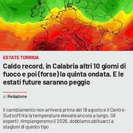
EDIZIONI
LOCALI
Catanzaro
Crotone
ESTATE TORRIDA
Caldo record, in Calabria altri 10 giorni di
Vibo Valentia
fuoco e poi (forse) la quinta ondata. E le
estati future saranno peggio
Reggio Calabria
Cosenza
Redazione
Il cambiamento non arriverà prima del 18 agosto e il Centro-
Lamezia Terme
Sud soffrirà la temperature elevate ancora a lungo. Gli
esperti: rimpiangeremo il 2026, dobbiamo abituarci a
stagioni di questo tipo