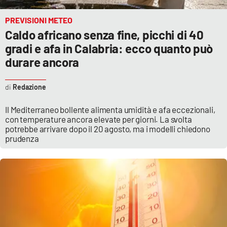
PREVISIONI METEO
Cultura
Caldo africano senza fine, picchi di 40
gradi e afa in Calabria: ecco quanto può
Economia e Lavoro
durare ancora
Politica
Redazione
Sanità
Il Mediterraneo bollente alimenta umidità e afa eccezionali,
con temperature ancora elevate per giorni. La svolta
Società
potrebbe arrivare dopo il 20 agosto, ma i modelli chiedono
prudenza
Sport
RUBRICHE
Good Morning Vietnam