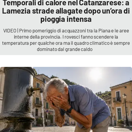
Temporali di calore nel Catanzarese: a
Sanità
Lamezia strade allagate dopo un’ora di
pioggia intensa
Sport
VIDEO | Primo pomeriggio di acquazzoni tra la Piana e le aree
Cultura
interne della provincia. I rovesci fanno scendere la
temperatura per qualche ora ma il quadro climatico è sempre
dominato dal grande caldo
Podcast
Meteo
Editoriali
VIDEO
Ambiente
Cronaca