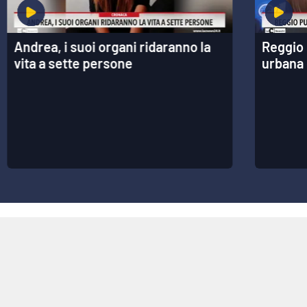
Lacplay.it
Lactv.it
Andrea, i suoi organi ridaranno la
Reggio 
vita a sette persone
urbana 
Laconair.it
Lacitymag.it
Lacapitalenews.it
Ilreggino.it
Cosenzachannel.it
Ilvibonese.it
Catanzarochannel.it