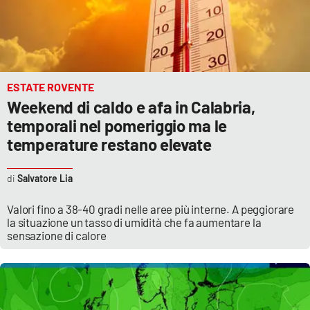
Parchi Marini Calabria
Leggendo Alvaro insieme
Imprese Di Calabria
ESTATE ROVENTE
Weekend di caldo e afa in Calabria,
Le perfidie di Antonella Grippo
temporali nel pomeriggio ma le
temperature restano elevate
Venti di comunicazione
Salvatore Lia
STREAMING
Valori fino a 38-40 gradi nelle aree più interne. A peggiorare
la situazione un tasso di umidità che fa aumentare la
sensazione di calore
LaC TV
LaC Network
LaC OnAir