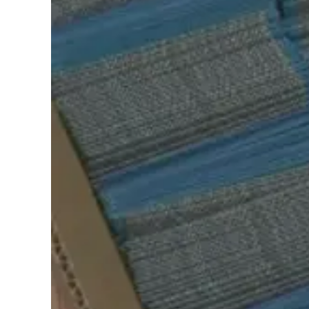
Cultura
Podcast
Meteo
Editoriali
Video
Ambiente
Cronaca
Cultura
Economia e Lavoro