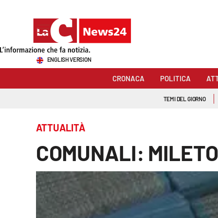
Sezioni
ENGLISH VERSION
Cronaca
CRONACA
POLITICA
AT
Politica
TEMI DEL GIORNO
Attualità
ATTUALITÀ
Economia e lavoro
COMUNALI: MILETO
Italia Mondo
Sanità
Sport