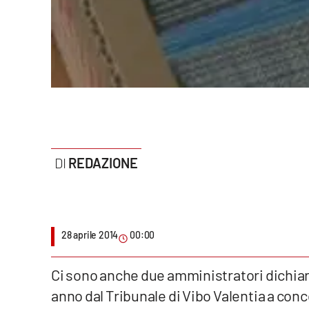
Politica
Sanità
Società
Sport
Rubriche
REDAZIONE
Good Morning Vietnam
Parchi Marini Calabria
Leggendo Alvaro insieme
28 aprile 2014
00:00
Imprese Di Calabria
Ci sono anche due amministratori dichiarat
anno dal Tribunale di Vibo Valentia a conc
Le perfidie di Antonella Grippo