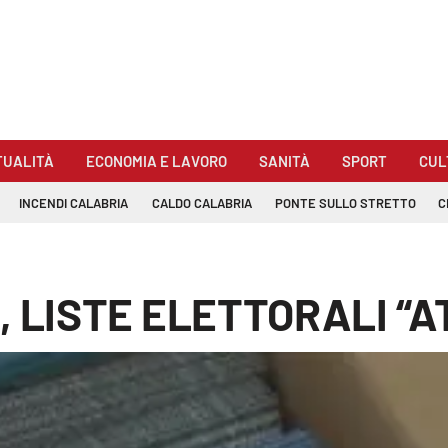
TUALITÀ
ECONOMIA E LAVORO
SANITÀ
SPORT
CUL
INCENDI CALABRIA
CALDO CALABRIA
PONTE SULLO STRETTO
C
, LISTE ELETTORALI “