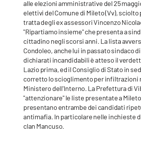
alle elezioni amministrative del 25 maggi
Venti di comunicazione
elettivi del Comune di Mileto (Vv), sciolto p
tratta degli ex assessori Vincenzo Nicolac
"Ripartiamo insieme" che presenta a sin
Streaming
cittadino negli scorsi anni. La lista avve
LaC TV
Condoleo, anche lui in passato sindaco di
LaC Network
dichiarati incandidabili è atteso il verdett
Lazio prima, ed il Consiglio di Stato in s
LaC OnAir
corretto lo scioglimento per infiltrazion
Ministero dell'Interno. La Prefettura di 
Edizioni
"attenzionare" le liste presentate a Mile
locali
presentano entrambe dei candidati ripetu
Catanzaro
antimafia. In particolare nelle inchieste 
Crotone
clan Mancuso.
Vibo Valentia