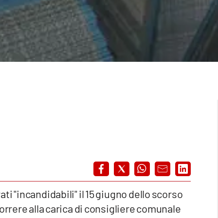
i "incandidabili" il 15 giugno dello scorso
orrere alla carica di consigliere comunale