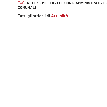
TAG
RETE K ·
MILETO ·
ELEZIONI ·
AMMINISTRATIVE ·
COMUNALI
Reggio Calabria
Tutti gli articoli di
Attualità
Cosenza
Lamezia Terme
Progetti
speciali
Buona Sanità Calabria
La
Calabriavisione
Destinazioni
Eventi