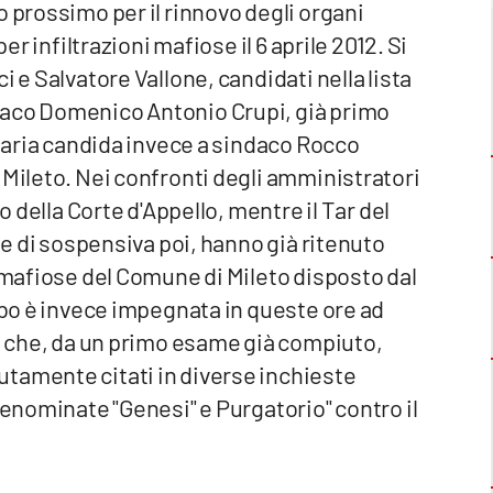
o prossimo per il rinnovo degli organi
er infiltrazioni mafiose il 6 aprile 2012. Si
i e Salvatore Vallone, candidati nella lista
daco Domenico Antonio Crupi, già primo
rsaria candida invece a sindaco Rocco
 Mileto. Nei confronti degli amministratori
o della Corte d'Appello, mentre il Tar del
ede di sospensiva poi, hanno già ritenuto
i mafiose del Comune di Mileto disposto dal
Vibo è invece impegnata in queste ore ad
to che, da un primo esame già compiuto,
tamente citati in diverse inchieste
denominate "Genesi" e Purgatorio" contro il