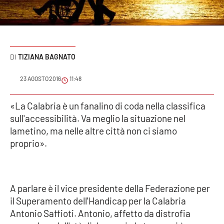
Sanità
Sport
TIZIANA BAGNATO
Cultura
23 AGOSTO 2016
11:48
Podcast
«La Calabria è un fanalino di coda nella classifica
Meteo
sull'accessibilità. Va meglio la situazione nel
lametino, ma nelle altre città non ci siamo
Editoriali
proprio».
VIDEO
A parlare è il vice presidente della Federazione per
Ambiente
il Superamento dell'Handicap per la Calabria
Antonio Saffioti. Antonio, affetto da distrofia
Cronaca