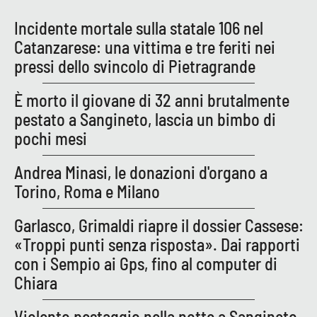
Incidente mortale sulla statale 106 nel
Catanzarese: una vittima e tre feriti nei
EDIZIONI
LOCALI
pressi dello svincolo di Pietragrande
Catanzaro
È morto il giovane di 32 anni brutalmente
pestato a Sangineto, lascia un bimbo di
Crotone
pochi mesi
Vibo Valentia
Andrea Minasi, le donazioni d'organo a
Torino, Roma e Milano
Reggio Calabria
Garlasco, Grimaldi riapre il dossier Cassese:
Cosenza
«Troppi punti senza risposta». Dai rapporti
con i Sempio ai Gps, fino al computer di
Lamezia Terme
Chiara
Violento pestaggio nella notte a Sangineto,