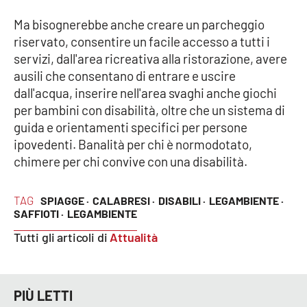
Parchi Marini Calabria
Ma bisognerebbe anche creare un parcheggio
riservato, consentire un facile accesso a tutti i
Leggendo Alvaro insieme
servizi, dall'area ricreativa alla ristorazione, avere
ausili che consentano di entrare e uscire
Imprese Di Calabria
dall'acqua, inserire nell'area svaghi anche giochi
per bambini con disabilità, oltre che un sistema di
Le perfidie di Antonella Grippo
guida e orientamenti specifici per persone
ipovedenti. Banalità per chi è normodotato,
Venti di comunicazione
chimere per chi convive con una disabilità.
TAG
SPIAGGE ·
CALABRESI ·
DISABILI ·
LEGAMBIENTE ·
STREAMING
SAFFIOTI ·
LEGAMBIENTE
LaC TV
Tutti gli articoli di
Attualità
LaC Network
PIÙ LETTI
LaC OnAir