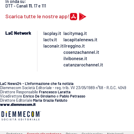
Lacplay.it
In onda su:
DTT - Canali
11
, 17 e 111
Scarica tutte le nostre app!
Lactv.it
Laconair.it
LaC Network
lacplay.it
lacitymag.it
lactv.it
lacapitalenews.it
laconair.it
ilreggino.it
Lacitymag.it
cosenzachannel.it
ilvibonese.it
Lacapitalenews.it
catanzarochannel.it
Ilreggino.it
LaC News24 - L’informazione che fa notizia
Diemmecom Società Editoriale - reg. trib. VV 23/05/1989 n°68 - R.O.C. 4049
Direttore Responsabile
Francesco Laratta
Cosenzachannel.it
Vicedirettore
Enrico De Girolamo
e
Pablo Petrasso
Direttore Editoriale
Maria Grazia Falduto
www.diemmecom.it
Ilvibonese.it
Catanzarochannel.it
Redazione
Segnala alla redazione
Privacy
Cookie policy
Note legali