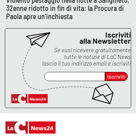
PROGETTI
SPECIALI
32enne ridotto in fin di vita: la Procura di
Paola apre un’inchiesta
Buona Sanità Calabria
Iscriviti
LA
alla Newsletter
CALABRIAVISIONE
Se vuoi ricevere gratuitamente
Destinazioni
tutte le notizie di
LaC News
lascia il tuo indirizzo email e iscriviti
Eventi
Iscriviti
Food
Storie
LAC
NETWORK