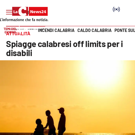
TEMI DEL
INCENDI CALABRIA
CALDO CALABRIA
PONTE SU
HOME PAGE
ATTUALITÀ
GIORNO
ATTUALITÀ
Vai
Spiagge calabresi off limits per i
SEZIONI
disabili
Cronaca
Politica
Attualità
Economia e lavoro
Italia Mondo