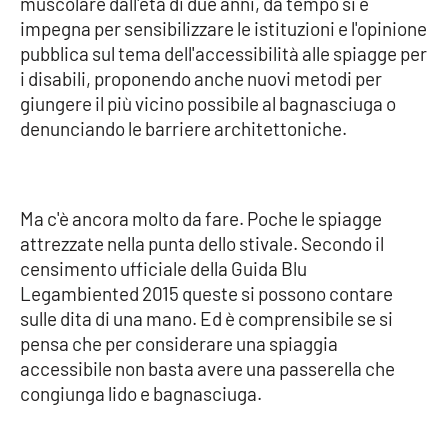
muscolare dall'età di due anni, da tempo si è
impegna per sensibilizzare le istituzioni e l'opinione
Cultura
pubblica sul tema dell'accessibilità alle spiagge per
i disabili, proponendo anche nuovi metodi per
Economia e Lavoro
giungere il più vicino possibile al bagnasciuga o
denunciando le barriere architettoniche.
Politica
Sanità
Ma c'è ancora molto da fare. Poche le spiagge
attrezzate nella punta dello stivale. Secondo il
Società
censimento ufficiale della Guida Blu
Legambiented 2015 queste si possono contare
Sport
sulle dita di una mano. Ed è comprensibile se si
pensa che per considerare una spiaggia
accessibile non basta avere una passerella che
RUBRICHE
congiunga lido e bagnasciuga.
Good Morning Vietnam