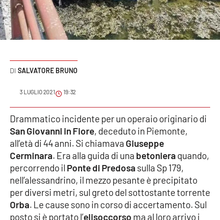
Sanità
Sport
Cultura
SALVATORE BRUNO
Podcast
3 LUGLIO 2021
19:32
Meteo
Drammatico incidente per un operaio originario di
San Giovanni in Fiore
, deceduto in Piemonte,
Editoriali
all’età di 44 anni. Si chiamava
Giuseppe
Cerminara
. Era alla guida di una
betoniera
quando,
percorrendo il
Ponte di Predosa
sulla Sp 179,
VIDEO
nell’alessandrino, il mezzo pesante è precipitato
Ambiente
per diversi metri, sul greto del sottostante torrente
Orba
. Le cause sono in corso di accertamento. Sul
Cronaca
posto si è portato l’
elisoccorso
ma al loro arrivo i