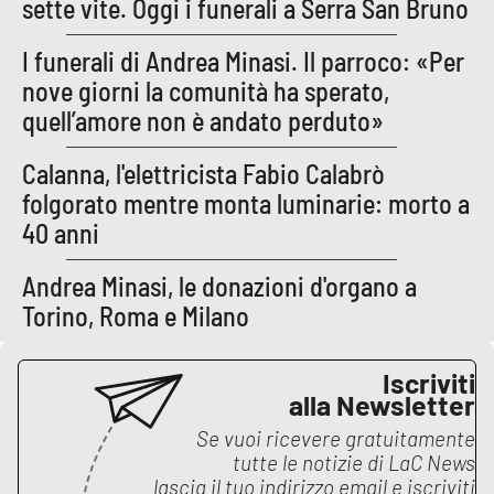
sette vite. Oggi i funerali a Serra San Bruno
Parchi Marini Calabria
I funerali di Andrea Minasi. Il parroco: «Per
Leggendo Alvaro insieme
nove giorni la comunità ha sperato,
quell’amore non è andato perduto»
Imprese Di Calabria
Calanna, l'elettricista Fabio Calabrò
Le perfidie di Antonella Grippo
folgorato mentre monta luminarie: morto a
40 anni
Venti di comunicazione
Andrea Minasi, le donazioni d'organo a
Torino, Roma e Milano
STREAMING
Iscriviti
LaC TV
alla Newsletter
LaC Network
Se vuoi ricevere gratuitamente
tutte le notizie di
LaC News
lascia il tuo indirizzo email e iscriviti
LaC OnAir