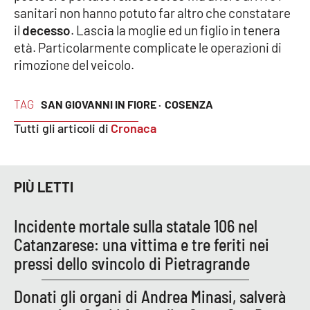
sanitari non hanno potuto far altro che constatare
il
decesso
. Lascia la moglie ed un figlio in tenera
Cultura
età. Particolarmente complicate le operazioni di
rimozione del veicolo.
Economia e Lavoro
Politica
TAG
SAN GIOVANNI IN FIORE ·
COSENZA
Tutti gli articoli di
Cronaca
Sanità
Società
PIÙ LETTI
Sport
Incidente mortale sulla statale 106 nel
Catanzarese: una vittima e tre feriti nei
RUBRICHE
pressi dello svincolo di Pietragrande
Good Morning Vietnam
Donati gli organi di Andrea Minasi, salverà