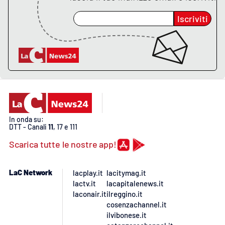
Iscriviti
EDIZIONI
LOCALI
Catanzaro
Crotone
Vibo Valentia
In onda su:
DTT - Canali
11
, 17 e 111
Reggio Calabria
Scarica tutte le nostre app!
Cosenza
LaC Network
lacplay.it
lacitymag.it
lactv.it
lacapitalenews.it
Lamezia Terme
laconair.it
ilreggino.it
cosenzachannel.it
ilvibonese.it