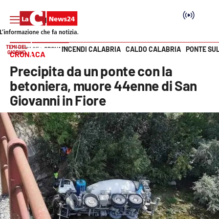
TEMI DEL
INCENDI CALABRIA
CALDO CALABRIA
PONTE SU
HOME PAGE
CRONACA
GIORNO
CRONACA
Vai
Precipita da un ponte con la
SEZIONI
betoniera, muore 44enne di San
Giovanni in Fiore
Cronaca
Politica
Attualità
Economia e lavoro
Italia Mondo