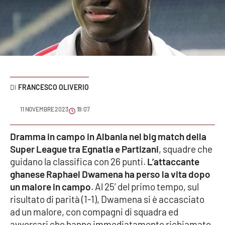
Sanità
Sport
Cultura
Podcast
FRANCESCO OLIVERIO
Meteo
11 NOVEMBRE 2023
19:07
Editoriali
Dramma in campo in Albania nel big match della
Super League tra Egnatia e Partizani
, squadre che
guidano la classifica con 26 punti.
L’attaccante
ghanese Raphael Dwamena ha perso la vita dopo
VIDEO
un malore in campo
. Al 25’ del primo tempo, sul
Ambiente
risultato di parità (1-1), Dwamena si è accasciato
ad un malore, con compagni di squadra ed
Cronaca
avversari che hanno immediatamente richiamato