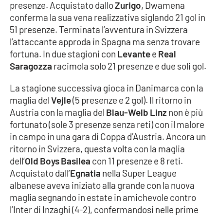
presenze. Acquistato dallo
Zurigo
, Dwamena
Parchi Marini Calabria
conferma la sua vena realizzativa siglando 21 gol in
51 presenze. Terminata l’avventura in Svizzera
Leggendo Alvaro insieme
l’attaccante approda in Spagna ma senza trovare
fortuna. In due stagioni con
Levante
e
Real
Imprese Di Calabria
Saragozza
racimola solo 21 presenze e due soli gol.
Le perfidie di Antonella Grippo
La stagione successiva gioca in Danimarca con la
maglia del
Vejle
(5 presenze e 2 gol). Il ritorno in
Venti di comunicazione
Austria con la maglia del
Blau-Welb Linz
non è più
fortunato (sole 3 presenze senza reti) con il malore
in campo in una gara di Coppa d’Austria. Ancora un
STREAMING
ritorno in Svizzera, questa volta con la maglia
dell’
Old Boys Basilea
con 11 presenze e 8 reti.
LaC TV
Acquistato dall’
Egnatia
nella Super League
albanese aveva iniziato alla grande con la nuova
LaC Network
maglia segnando in estate in amichevole contro
l’Inter di Inzaghi (4-2), confermandosi nelle prime
LaC OnAir