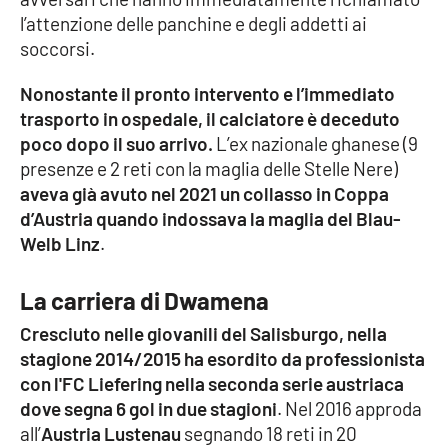
l’attenzione delle panchine e degli addetti ai
Cultura
soccorsi.
Nonostante il pronto intervento e l’immediato
Economia e Lavoro
trasporto in ospedale, il calciatore è deceduto
poco dopo il suo arrivo.
L’ex nazionale ghanese (9
Politica
presenze e 2 reti con la maglia delle Stelle Nere)
aveva già avuto nel 2021 un collasso in Coppa
Sanità
d’Austria quando indossava la maglia del Blau-
Welb Linz
.
Società
La carriera di Dwamena
Sport
Cresciuto nelle giovanili del Salisburgo, nella
stagione 2014/2015 ha esordito da professionista
RUBRICHE
con l'FC Liefering nella seconda serie austriaca
dove segna 6 gol in due stagioni
. Nel 2016 approda
Good Morning Vietnam
all’
Austria Lustenau
segnando 18 reti in 20