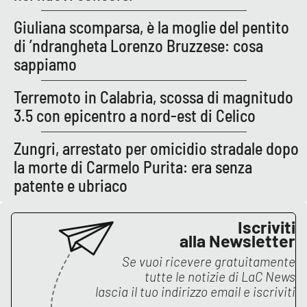
PROGETTI
SPECIALI
Giuliana scomparsa, è la moglie del pentito
Buona Sanità Calabria
di ’ndrangheta Lorenzo Bruzzese: cosa
sappiamo
LA
CALABRIAVISIONE
Terremoto in Calabria, scossa di magnitudo
3.5 con epicentro a nord-est di Celico
Destinazioni
Zungri, arrestato per omicidio stradale dopo
Eventi
la morte di Carmelo Purita: era senza
patente e ubriaco
Food
Iscriviti
Storie
alla Newsletter
Se vuoi ricevere gratuitamente
tutte le notizie di
LaC News
LAC
NETWORK
lascia il tuo indirizzo email e iscriviti