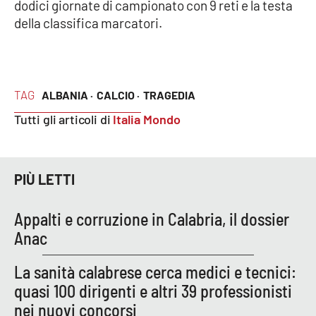
dodici giornate di campionato con 9 reti e la testa
della classifica marcatori.
EDIZIONI
LOCALI
Catanzaro
TAG
ALBANIA ·
CALCIO ·
TRAGEDIA
Tutti gli articoli di
Italia Mondo
Crotone
Vibo Valentia
PIÙ LETTI
Reggio Calabria
Appalti e corruzione in Calabria, il dossier
Cosenza
Anac
Lamezia Terme
La sanità calabrese cerca medici e tecnici:
quasi 100 dirigenti e altri 39 professionisti
nei nuovi concorsi