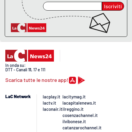
Lacplay.it
Iscriviti
Lactv.it
Laconair.it
Lacitymag.it
Lacapitalenews.it
In onda su:
DTT - Canali
11
, 17 e 111
Ilreggino.it
Scarica tutte le nostre app!
Cosenzachannel.it
LaC Network
lacplay.it
lacitymag.it
lactv.it
lacapitalenews.it
Ilvibonese.it
laconair.it
ilreggino.it
cosenzachannel.it
Catanzarochannel.it
ilvibonese.it
catanzarochannel.it