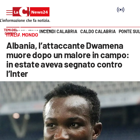
TEMI DEL
INCENDI CALABRIA
CALDO CALABRIA
PONTE SU
HOME PAGE
ITALIA MONDO
GIORNO
ITALIA MONDO
Vai
Albania, l’attaccante Dwamena
SEZIONI
muore dopo un malore in campo:
in estate aveva segnato contro
Cronaca
l’Inter
Politica
Attualità
Economia e lavoro
Italia Mondo