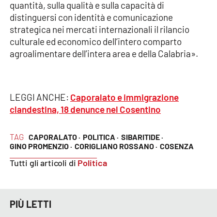
quantità, sulla qualità e sulla capacità di
Parchi Marini Calabria
distinguersi con identità e comunicazione
strategica nei mercati internazionali il rilancio
Leggendo Alvaro insieme
culturale ed economico dell’intero comparto
agroalimentare dell’intera area e della Calabria».
Imprese Di Calabria
Le perfidie di Antonella Grippo
LEGGI ANCHE:
Caporalato e immigrazione
Venti di comunicazione
clandestina, 18 denunce nel Cosentino
TAG
CAPORALATO ·
POLITICA ·
SIBARITIDE ·
STREAMING
GINO PROMENZIO ·
CORIGLIANO ROSSANO ·
COSENZA
Tutti gli articoli di
Politica
LaC TV
LaC Network
PIÙ LETTI
LaC OnAir