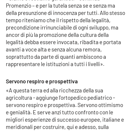
Promenzio – e per la tutela senza se e senza ma
della presunzione di innocenza per tutti. Allo stesso
Cultura
tempo riteniamo che il rispetto della legalità,
precondizione irrinunciabile di ogni sviluppo, ma
Economia e Lavoro
ancor di più la promozione della cultura della
legalità debba essere invocata, ribadita e portata
Politica
avanti a voce alta e senza alcuna remora,
soprattutto da parte di quanti ambiscono a
Sanità
rappresentare le istituzioni a tutti i livelli».
Società
Servono respiro e prospettiva
Sport
«A questa terra ed alla ricchezza della sua
agricoltura - aggiunge l'ortopedico pediatrico -
servono respiro e prospettiva. Servono ottimismo
RUBRICHE
e genialità. E serve anzi tutto confronto con le
migliori esperienze di successo europee, italiane e
Good Morning Vietnam
meridionali per costruire, qui e adesso, sulla