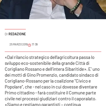
Sanità
Sport
Cultura
REDAZIONE
Podcast
25 MARZO 2019
17:39
Meteo
«Dal rilancio strategico dell’agricoltura passa lo
sviluppo eco-sostenibile della grande Città di
Editoriali
Corigliano Rossano e dell’intera Sibaritide». E' uno
dei motti di Gino Promenzio, candidato sindaco di
Corigliano-Rossano per la coalizione "Civico e
VIDEO
Popolare", che - nel caso in cui dovesse diventare
Ambiente
Primo cittadino - farà costituire il Comune parte
civile nei processi giudiziari contro il caporalato.
Cronaca
«Siamo e restiamo garantisti – continua