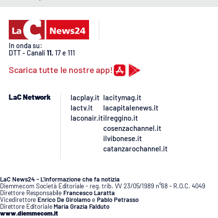
PROGETTI
SPECIALI
Buona Sanità Calabria
In onda su:
DTT - Canali
11
, 17 e 111
LA
CALABRIAVISIONE
Scarica tutte le nostre app!
Destinazioni
LaC Network
lacplay.it
lacitymag.it
lactv.it
lacapitalenews.it
Eventi
laconair.it
ilreggino.it
cosenzachannel.it
Food
ilvibonese.it
catanzarochannel.it
Storie
LaC News24 - L’informazione che fa notizia
Diemmecom Società Editoriale - reg. trib. VV 23/05/1989 n°68 - R.O.C. 4049
Direttore Responsabile
Francesco Laratta
LAC
NETWORK
Vicedirettore
Enrico De Girolamo
e
Pablo Petrasso
Direttore Editoriale
Maria Grazia Falduto
www.diemmecom.it