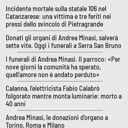
Incidente mortale sulla statale 106 nel
Catanzarese: una vittima e tre feriti nei
EDIZIONI
LOCALI
pressi dello svincolo di Pietragrande
Catanzaro
Donati gli organi di Andrea Minasi, salverà
sette vite. Oggi i funerali a Serra San Bruno
Crotone
I funerali di Andrea Minasi. Il parroco: «Per
Vibo Valentia
nove giorni la comunità ha sperato,
quell’amore non è andato perduto»
Reggio Calabria
Calanna, l'elettricista Fabio Calabrò
Cosenza
folgorato mentre monta luminarie: morto a
40 anni
Lamezia Terme
Andrea Minasi, le donazioni d'organo a
Torino, Roma e Milano