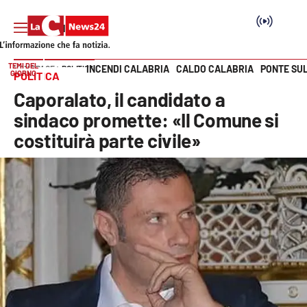
TEMI DEL
INCENDI CALABRIA
CALDO CALABRIA
PONTE SU
HOME PAGE
POLITICA
GIORNO
POLITICA
Vai
Caporalato, il candidato a
SEZIONI
sindaco promette: «Il Comune si
costituirà parte civile»
Cronaca
Politica
Attualità
Economia e lavoro
Italia Mondo