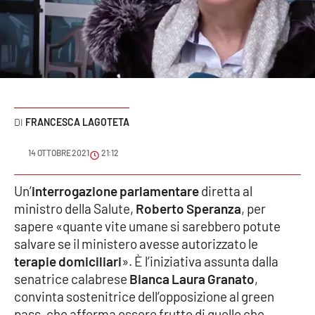
Sanità
Sport
Cultura
Podcast
FRANCESCA LAGOTETA
Meteo
14 OTTOBRE 2021
21:12
Editoriali
Un’
interrogazione parlamentare
diretta al
ministro della Salute,
Roberto Speranza
, per
sapere «quante vite umane si sarebbero potute
salvare se il ministero avesse autorizzato le
VIDEO
terapie domiciliari
». È l’iniziativa assunta dalla
Ambiente
senatrice calabrese
Bianca Laura Granato
,
convinta sostenitrice dell’opposizione al green
Cronaca
pass, che afferma essere frutto di quello che