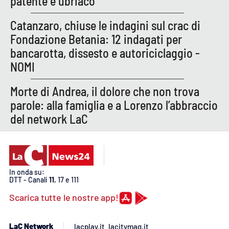
patente e ubriaco
PROGETTI
SPECIALI
Catanzaro, chiuse le indagini sul crac di
Buona Sanità Calabria
Fondazione Betania: 12 indagati per
bancarotta, dissesto e autoriciclaggio -
NOMI
LA
CALABRIAVISIONE
Morte di Andrea, il dolore che non trova
Destinazioni
parole: alla famiglia e a Lorenzo l’abbraccio
Eventi
del network LaC
Food
Storie
In onda su:
DTT - Canali
11
, 17 e 111
Scarica tutte le nostre app!
LAC
NETWORK
LaC Network
lacplay.it
lacitymag.it