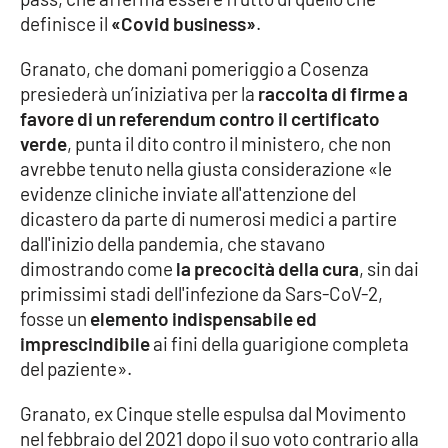
definisce il
«Covid business»
.
Cultura
Granato, che domani pomeriggio a Cosenza
presiederà un’iniziativa per la
raccolta di firme a
Economia e Lavoro
favore di un referendum contro il certificato
verde
, punta il dito contro il ministero, che non
Politica
avrebbe tenuto nella giusta considerazione «le
evidenze cliniche inviate all'attenzione del
Sanità
dicastero da parte di numerosi medici a partire
dall'inizio della pandemia, che stavano
Società
dimostrando come
la precocità della cura
, sin dai
primissimi stadi dell'infezione da Sars-CoV-2,
Sport
fosse un
elemento indispensabile ed
imprescindibile
ai fini della guarigione completa
del paziente».
RUBRICHE
Granato, ex Cinque stelle espulsa dal Movimento
Good Morning Vietnam
nel febbraio del 2021 dopo il suo voto contrario alla