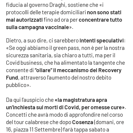
fiducia al governo Draghi, sostiene che «i
Parchi Marini Calabria
protocolli delle terapie domiciliari
non sono stati
mai autorizzati
fino ad ora per
concentrare tutto
Leggendo Alvaro insieme
sulla campagna vaccinale
».
Imprese Di Calabria
Dietro, a suo dire, ci sarebbero
intenti speculativi
:
«Se oggi abbiamo il green pass, non è per la nostra
Le perfidie di Antonella Grippo
sicurezza sanitaria, sia chiaro a tutti, ma per il
Covid business, che ha alimentato la tangente che
Venti di comunicazione
consente di
“oliare” il meccanismo del Recovery
Fund
, attraverso l’aumento del nostro debito
pubblico».
STREAMING
Da qui l’auspicio che
«la magistratura apra
LaC TV
un’inchiesta sui morti di Covid, per omesse cure»
.
Concetti che avrà modo di approfondire nel corso
LaC Network
del tour calabrese che dopo
Cosenza
(domani, ore
16, piazza 11 Settembre) farà tappa sabato a
LaC OnAir