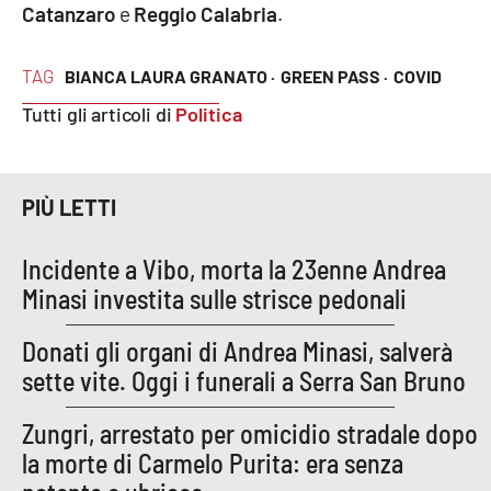
Catanzaro
e
Reggio Calabria
.
TAG
BIANCA LAURA GRANATO ·
GREEN PASS ·
COVID
EDIZIONI
LOCALI
Tutti gli articoli di
Politica
Catanzaro
Crotone
PIÙ LETTI
Vibo Valentia
Incidente a Vibo, morta la 23enne Andrea
Minasi investita sulle strisce pedonali
Reggio Calabria
Donati gli organi di Andrea Minasi, salverà
Cosenza
sette vite. Oggi i funerali a Serra San Bruno
Lamezia Terme
Zungri, arrestato per omicidio stradale dopo
la morte di Carmelo Purita: era senza