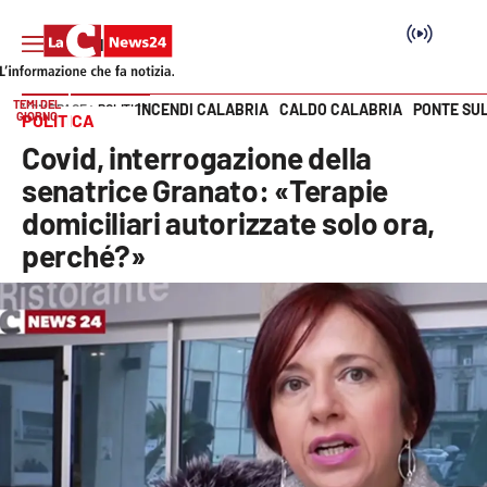
TEMI DEL
INCENDI CALABRIA
CALDO CALABRIA
PONTE SU
HOME PAGE
POLITICA
GIORNO
POLITICA
Vai
Covid, interrogazione della
SEZIONI
senatrice Granato: «Terapie
domiciliari autorizzate solo ora,
Cronaca
perché?»
Politica
Attualità
Economia e lavoro
Italia Mondo