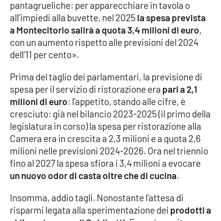
pantagrueliche: per apparecchiare in tavola o
all’impiedi alla buvette, nel 2025
la spesa prevista
Cultura
a Montecitorio salirà a quota 3,4 milioni di euro
,
con un aumento rispetto alle previsioni del 2024
Economia e Lavoro
dell’11 per cento».
Politica
Prima del taglio dei parlamentari, la previsione di
spesa per il servizio di ristorazione era
pari a 2,1
Sanità
milioni di euro
: l’appetito, stando alle cifre, è
cresciuto: già nel bilancio 2023-2025 (il primo della
Società
legislatura in corso) la spesa per ristorazione alla
Camera era in crescita a 2,3 milioni e a quota 2,6
Sport
milioni nelle previsioni 2024-2026. Ora nel triennio
fino al 2027 la spesa sfiora i 3,4 milioni a evocare
un nuovo odor di casta oltre che di cucina
.
RUBRICHE
Insomma, addio tagli. Nonostante l’attesa di
Good Morning Vietnam
risparmi legata alla sperimentazione dei
prodotti a