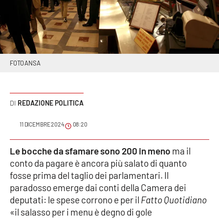
Sanità
Sport
Cultura
FOTO ANSA
Podcast
REDAZIONE POLITICA
Meteo
11 DICEMBRE 2024
08:20
Editoriali
Le bocche da sfamare sono 200 in meno
ma il
conto da pagare è ancora più salato di quanto
VIDEO
fosse prima del taglio dei parlamentari. Il
paradosso emerge dai conti della Camera dei
Ambiente
deputati: le spese corrono e per il
Fatto Quotidiano
«il salasso per i menu è degno di gole
Cronaca