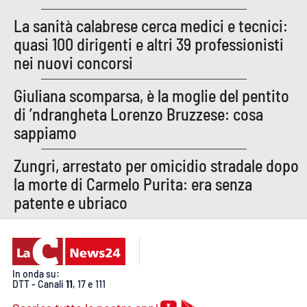
La sanità calabrese cerca medici e tecnici:
quasi 100 dirigenti e altri 39 professionisti
EDIZIONI
LOCALI
nei nuovi concorsi
Catanzaro
Giuliana scomparsa, è la moglie del pentito
di ’ndrangheta Lorenzo Bruzzese: cosa
Crotone
sappiamo
Vibo Valentia
Zungri, arrestato per omicidio stradale dopo
la morte di Carmelo Purita: era senza
Reggio Calabria
patente e ubriaco
Cosenza
Lamezia Terme
In onda su:
DTT - Canali
11
, 17 e 111