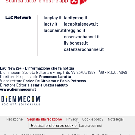
Scarica tutte le nostre app!
PROGETTI
SPECIALI
Buona Sanità Calabria
LaC Network
lacplay.it
lacitymag.it
lactv.it
lacapitalenews.it
laconair.it
ilreggino.it
cosenzachannel.it
LA
CALABRIAVISIONE
ilvibonese.it
catanzarochannel.it
Destinazioni
Eventi
LaC News24 - L’informazione che fa notizia
Diemmecom Società Editoriale - reg. trib. VV 23/05/1989 n°68 - R.O.C. 4049
Direttore Responsabile
Francesco Laratta
Vicedirettore
Enrico De Girolamo
e
Pablo Petrasso
Food
Direttore Editoriale
Maria Grazia Falduto
www.diemmecom.it
Storie
Redazione
Segnala alla redazione
Privacy
Cookie policy
Note legali
LAC
NETWORK
Gestisci preferenze cookie
Lavora con noi