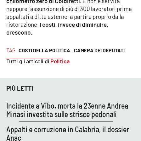
chilometro zero di Coldiretti
. E non è servita
Parchi Marini Calabria
neppure l’assunzione di più di 300 lavoratori prima
appaltati a ditte esterne, a partire proprio dalla
Leggendo Alvaro insieme
ristorazione.
I costi, invece di diminuire,
crescono.
Imprese Di Calabria
TAG
COSTI DELLA POLITICA ·
CAMERA DEI DEPUTATI
Le perfidie di Antonella Grippo
Tutti gli articoli di
Politica
Venti di comunicazione
PIÙ LETTI
STREAMING
Incidente a Vibo, morta la 23enne Andrea
LaC TV
Minasi investita sulle strisce pedonali
LaC Network
Appalti e corruzione in Calabria, il dossier
Anac
LaC OnAir