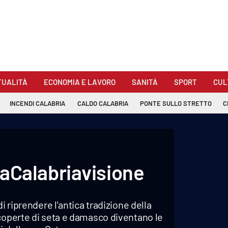
TUALITÀ
ECONOMIA E LAVORO
SANITÀ
SPORT
CUL
INCENDI CALABRIA
CALDO CALABRIA
PONTE SULLO STRETTO
C
 LaCalabriavisione
i riprendere l'antica tradizione della
 coperte di seta e damasco diventano le