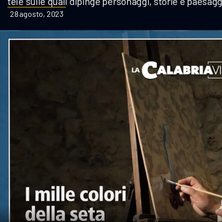
tele sulle quali dipinge personaggi, storie e paesagg
Cultura
28 agosto, 2023
Podcast
Meteo
Editoriali
Video
Ambiente
Cronaca
Cultura
Economia e Lavoro