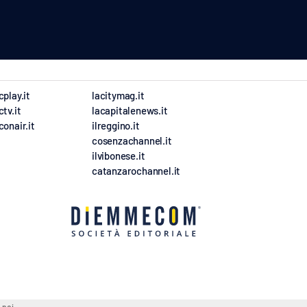
cplay.it
lacitymag.it
ctv.it
lacapitalenews.it
conair.it
ilreggino.it
cosenzachannel.it
ilvibonese.it
catanzarochannel.it