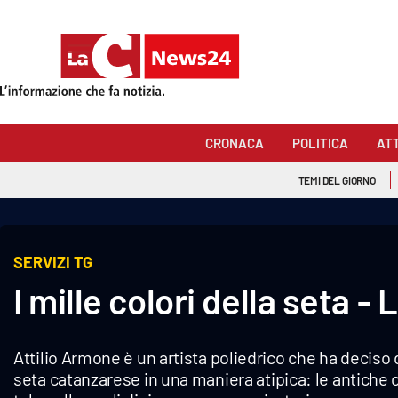
Sezioni
Cronaca
CRONACA
POLITICA
AT
Politica
TEMI DEL GIORNO
Attualità
Economia e lavoro
SERVIZI TG
I mille colori della seta -
Italia Mondo
Sanità
Attilio Armone è un artista poliedrico che ha deciso d
Sport
seta catanzarese in una maniera atipica: le antiche