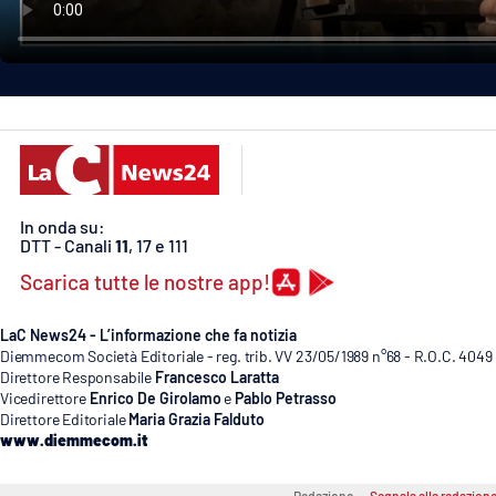
Politica
Sanità
Società
Sport
In onda su:
Rubriche
DTT - Canali
11
, 17 e 111
Good Morning Vietnam
Scarica tutte le nostre app!
Parchi Marini Calabria
LaC News24 - L’informazione che fa notizia
Diemmecom Società Editoriale - reg. trib. VV 23/05/1989 n°68 - R.O.C. 4049
Leggendo Alvaro insieme
Direttore Responsabile
Francesco Laratta
Vicedirettore
Enrico De Girolamo
e
Pablo Petrasso
Direttore Editoriale
Maria Grazia Falduto
Imprese Di Calabria
www.diemmecom.it
Le perfidie di Antonella Grippo