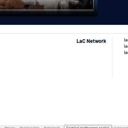
la
LaC Network
la
la