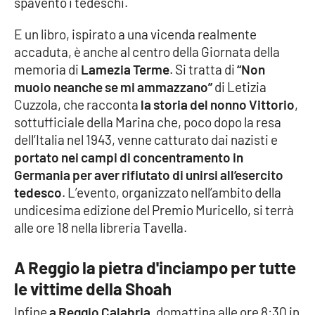
spaventò i tedeschi.
APP
E un libro, ispirato a una vicenda realmente
accaduta, è anche al centro della Giornata della
Android
memoria di
Lamezia Terme
. Si tratta di
“Non
muoio neanche se mi ammazzano”
di Letizia
Apple
Cuzzola, che racconta
la storia del nonno Vittorio
,
sottufficiale della Marina che, poco dopo la resa
dell’Italia nel 1943, venne catturato dai nazisti e
portato nei campi di concentramento in
Germania per aver rifiutato di unirsi all’esercito
tedesco
. L’evento, organizzato nell’ambito della
undicesima edizione del Premio Muricello, si terrà
alle ore 18 nella libreria Tavella.
A Reggio la pietra d'inciampo per tutte
le vittime della Shoah
Infine
a Reggio Calabria,
domattina alle ore 8:30 in