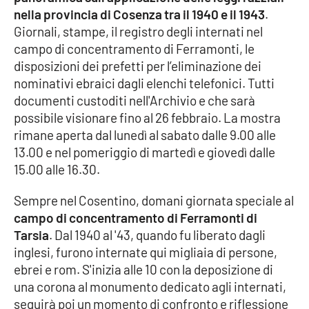
nella provincia di Cosenza tra il 1940 e il 1943
.
Parchi Marini Calabria
Giornali, stampe, il registro degli internati nel
campo di concentramento di Ferramonti, le
Leggendo Alvaro insieme
disposizioni dei prefetti per l’eliminazione dei
nominativi ebraici dagli elenchi telefonici. Tutti
Imprese Di Calabria
documenti custoditi nell'Archivio e che sarà
possibile visionare fino al 26 febbraio. La mostra
Le perfidie di Antonella Grippo
rimane aperta dal lunedì al sabato dalle 9.00 alle
13.00 e nel pomeriggio di martedì e giovedì dalle
Venti di comunicazione
15.00 alle 16.30.
Sempre nel Cosentino, domani giornata speciale al
STREAMING
campo di concentramento di Ferramonti di
Tarsia
. Dal 1940 al '43, quando fu liberato dagli
LaC TV
inglesi, furono internate qui migliaia di persone,
ebrei e rom. S'inizia alle 10 con la deposizione di
LaC Network
una corona al monumento dedicato agli internati,
seguirà poi un momento di confronto e riflessione
LaC OnAir