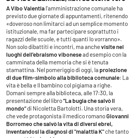
Lacplay.it
A Vibo Valentia
l'amministrazione comunale ha
previsto due giornate di appuntamenti, ritenendo
Lactv.it
«doveroso non limitarci ad un semplice momento
istituzionale, ma far partecipare soprattutto i
Laconair.it
ragazzi delle scuole, e tutti quanti lo vorranno».
Non solo dibattiti e incontri, ma anche
visite nei
Lacitymag.it
luoghi dell'ebraismo vibonese
ad esempio con la
camminata della memoria che si è tenuta
Lacapitalenews.it
stamattina. Nel pomeriggio di oggi, la
proiezione
di due film-simbolo alla biblioteca comunale
: La
Ilreggino.it
vita è bella e Il bambino col pigiama a righe.
Domani sempre alla biblioteca, alle 17:30, la
Cosenzachannel.it
presentazione del libro
“La bugia che salvò il
mondo”
di Nicoletta Bartolotti. Una storia vera,
Ilvibonese.it
che vede protagonista il medico romano
Giovanni
Borromeo che salvò la vita di diversi ebrei,
Catanzarochannel.it
inventandosi la diagnosi di "malattia K"
che tanto