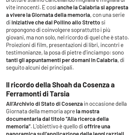
vite innocenti. E così
anche la Calabria si appresta
Cultura
a vivere la Giornata della memoria
, con una serie
di
iniziative che dal Pollino allo Stretto
si
Economia e Lavoro
propongono di coinvolgere soprattutto i più
giovani, ma non solo, nel ricordo di quel che è stato.
Politica
Proiezioni di film, presentazioni di libri, incontri e
testimonianze, la posa di pietre d'inciampo: sono
Sanità
tanti gli appuntamenti per domani in Calabria
, di
seguito alcuni dei principali.
Società
Il ricordo della Shoah da Cosenza a
Sport
Ferramonti di Tarsia
All’Archivio di Stato di Cosenza
in occasione della
Giornata della memoria apre
la mostra
RUBRICHE
documentaria dal titolo “Alla ricerca della
Good Morning Vietnam
memoria”
. L'obiettivo è quello di
offrire una
panoramica sull’applicazione delle leggi razziali