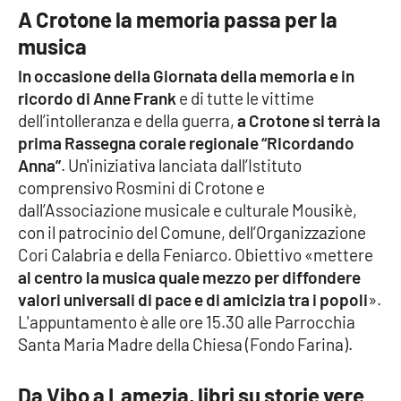
PROGETTI
SPECIALI
A Crotone la memoria passa per la
musica
Buona Sanità Calabria
In occasione della Giornata della memoria e in
ricordo di Anne Frank
e di tutte le vittime
LA
CALABRIAVISIONE
dell’intolleranza e della guerra,
a Crotone si terrà la
prima Rassegna corale regionale “Ricordando
Destinazioni
Anna”
. Un'iniziativa lanciata dall’Istituto
comprensivo Rosmini di Crotone e
Eventi
dall’Associazione musicale e culturale Mousikè,
con il patrocinio del Comune, dell’Organizzazione
Food
Cori Calabria e della Feniarco. Obiettivo «mettere
al centro la musica quale mezzo per diffondere
Storie
valori universali di pace e di amicizia tra i popoli
».
L'appuntamento è alle ore 15.30 alle Parrocchia
Santa Maria Madre della Chiesa (Fondo Farina).
LAC
NETWORK
Da Vibo a Lamezia, libri su storie vere