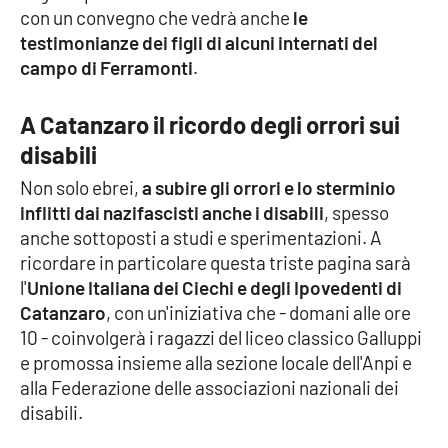
con un convegno che vedrà anche
le
testimonianze dei figli di alcuni internati del
campo di Ferramonti
.
EDIZIONI
LOCALI
A Catanzaro il ricordo degli orrori sui
Catanzaro
disabili
Crotone
Non solo ebrei,
a subire gli orrori e lo sterminio
inflitti dai nazifascisti anche i disabili
, spesso
Vibo Valentia
anche sottoposti a studi e sperimentazioni. A
ricordare in particolare questa triste pagina sarà
Reggio Calabria
l'
Unione Italiana dei Ciechi e degli Ipovedenti di
Catanzaro
, con un'iniziativa che - domani alle ore
Cosenza
10 - coinvolgerà i ragazzi del liceo classico Galluppi
e promossa insieme alla sezione locale dell'Anpi e
Lamezia Terme
alla Federazione delle associazioni nazionali dei
disabili.