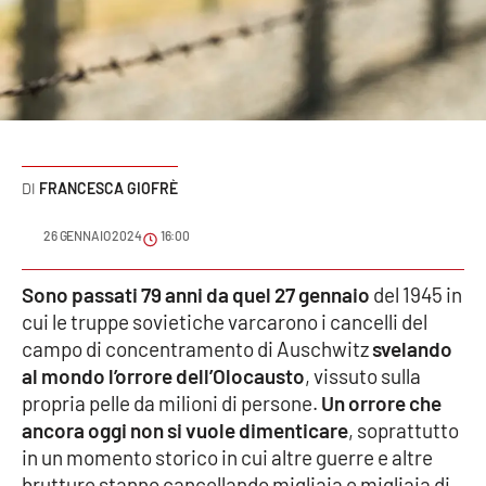
Sanità
Sport
Cultura
Podcast
FRANCESCA GIOFRÈ
Meteo
26 GENNAIO 2024
16:00
Editoriali
Sono passati 79 anni da quel 27 gennaio
del 1945 in
cui le truppe sovietiche varcarono i cancelli del
campo di concentramento di Auschwitz
svelando
al mondo l’orrore
dell’Olocausto
, vissuto sulla
VIDEO
propria pelle da milioni di persone.
Un orrore che
Ambiente
ancora oggi non si vuole dimenticare
, soprattutto
in un momento storico in cui altre guerre e altre
Cronaca
brutture stanno cancellando migliaia e migliaia di