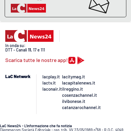
In onda su:
DTT - Canali
11
, 17 e 111
Scarica tutte le nostre app!
LaC Network
lacplay.it
lacitymag.it
lactv.it
lacapitalenews.it
laconair.it
ilreggino.it
cosenzachannel.it
ilvibonese.it
catanzarochannel.it
LaC News24 - L’informazione che fa notizia
Diemmecom Società Editoriale - reg. trib. VV 23/05/1989 n°68 - R.O.C. 4049