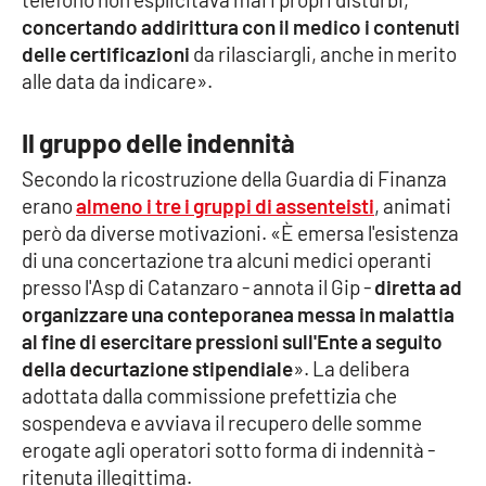
PROGETTI
SPECIALI
concertando addirittura con il medico i contenuti
delle certificazioni
da rilasciargli, anche in merito
Buona Sanità Calabria
alle data da indicare».
Il gruppo delle indennità
LA
CALABRIAVISIONE
Secondo la ricostruzione della Guardia di Finanza
Destinazioni
erano
almeno i tre i gruppi di assenteisti
, animati
però da diverse motivazioni. «È emersa l'esistenza
Eventi
di una concertazione tra alcuni medici operanti
presso l'Asp di Catanzaro - annota il Gip -
diretta ad
Food
organizzare una conteporanea messa in malattia
al fine di esercitare pressioni sull'Ente a seguito
Storie
della decurtazione stipendiale
». La delibera
adottata dalla commissione prefettizia che
sospendeva e avviava il recupero delle somme
LAC
NETWORK
erogate agli operatori sotto forma di indennità -
ritenuta illegittima.