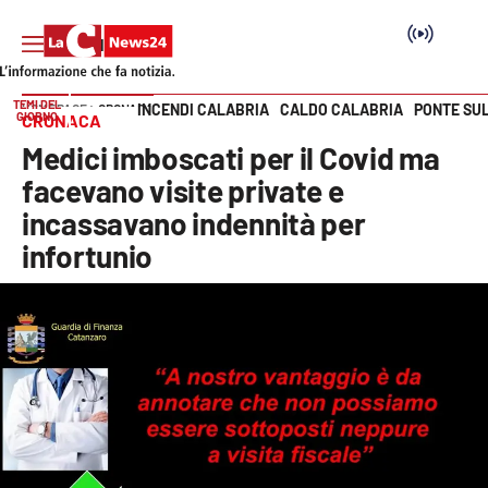
TEMI DEL
INCENDI CALABRIA
CALDO CALABRIA
PONTE SU
HOME PAGE
CRONACA
GIORNO
CRONACA
Vai
Medici imboscati per il Covid ma
SEZIONI
facevano visite private e
incassavano indennità per
Cronaca
infortunio
Politica
Attualità
Economia e lavoro
Italia Mondo