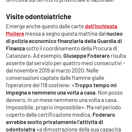
Cultura
Visite odontoiatriche
Emerge anche questo dalle carte
dell'inchiesta
Economia e Lavoro
Moliere
messa a segno questa mattina dal
nucleo
di polizia economico finanziaria della Guardia di
Politica
Finanza
sotto il coordinamento della Procura di
Catanzaro. Ad esempio,
Giuseppe Foderaro
risulta
Sanità
assente dal servizio per quattro mesi consecutivi -
dal novembre 2019 al marzo 2020. Nelle
Società
conversazioni captate dalle fiamme gialle
l'operatore del 118 sostiene: «
Troppo tempo mi
Sport
impegna e nemmeno una volta a casa
. Non posso
davvero, in un mese nemmeno una volta a casa.
Impossibile, proprio impossibile». Ma nel periodo
RUBRICHE
coperto dalla certificazione medica,
Foderaro
avrebbe svolto privatamente l'attività di
Good Morning Vietnam
odontoiatra
«a dimostrazione della sua capacità