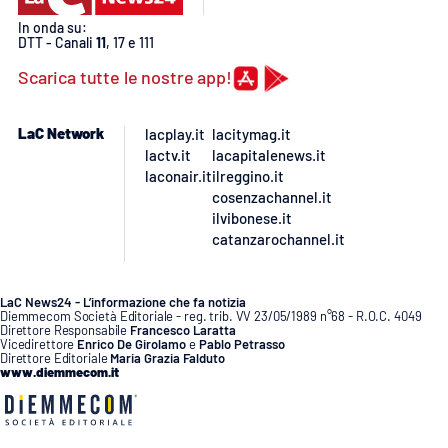
In onda su:
DTT - Canali
11
, 17 e 111
Scarica tutte le nostre app!
LaC Network
lacplay.it
lacitymag.it
lactv.it
lacapitalenews.it
laconair.it
ilreggino.it
cosenzachannel.it
ilvibonese.it
catanzarochannel.it
LaC News24 - L’informazione che fa notizia
Diemmecom Società Editoriale - reg. trib. VV 23/05/1989 n°68 - R.O.C. 4049
Direttore Responsabile
Francesco Laratta
Vicedirettore
Enrico De Girolamo
e
Pablo Petrasso
Direttore Editoriale
Maria Grazia Falduto
www.diemmecom.it