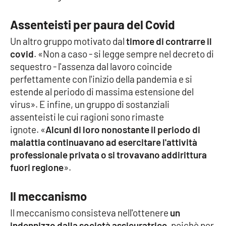
Lacplay.it
Assenteisti per paura del Covid
Lactv.it
Un altro gruppo motivato dal
timore di contrarre il
covid
. «Non a caso - si legge sempre nel decreto di
Laconair.it
sequestro - l'assenza dal lavoro coincide
perfettamente con l'inizio della pandemia e si
Lacitymag.it
estende al periodo di massima estensione del
virus». E infine, un gruppo di sostanziali
Lacapitalenews.it
assenteisti le cui ragioni sono rimaste
ignote. «
Alcuni di loro nonostante il periodo di
Ilreggino.it
malattia continuavano ad esercitare l'attività
professionale privata o si trovavano addirittura
Cosenzachannel.it
fuori regione
».
Ilvibonese.it
Il meccanismo
Catanzarochannel.it
Il meccanismo consisteva nell'ottenere
un
indennizzo dalla società assicuratrice
, poichè per