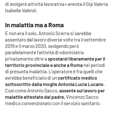
di svolgere attività lavorativa» annota il Gip Valeria
Parchi Marini Calabria
Isabella Valenzi.
Leggendo Alvaro insieme
In malattia ma a Roma
Imprese Di Calabria
E non era il solo, Antonio Scerra si sarebbe
assentato dal lavoro diverse volte tra il settembre
Le perfidie di Antonella Grippo
2019 e il marzo 2020, svolgendo però
parallelamente l'attività di odontoiatra
Venti di comunicazione
privatamente oltre a
spostarsi liberamente per il
territorio provinciale e anche a Roma
nei periodi
di presunta malattia. L'operatore è fra quelli che
STREAMING
avrebbe beneficiato di un
certificato medico
sottoscritto dalla moglie Antonia Lucia Lucano
.
LaC TV
Così come Antonio Sacco,
assente sul lavoro per
malattie attestate dal padre,
Vincenzo Sacco
LaC Network
medico convenzionato con il servizio sanitario.
LaC OnAir