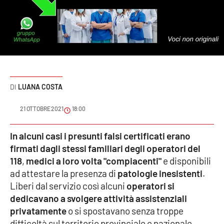
Sanità
Sport
Cultura
Podcast
LUANA COSTA
Meteo
21 OTTOBRE 2021
18:00
Editoriali
In alcuni casi i presunti falsi certificati erano
firmati dagli stessi familiari degli operatori del
118
,
medici a loro volta "compiacenti"
e disponibili
ad attestare la presenza di
patologie inesistenti
.
VIDEO
Liberi dal servizio così alcuni
operatori si
Ambiente
dedicavano a svolgere attività assistenziali
privatamente
o si spostavano senza troppe
Cronaca
difficoltà sul territorio provinciale e nazionale.