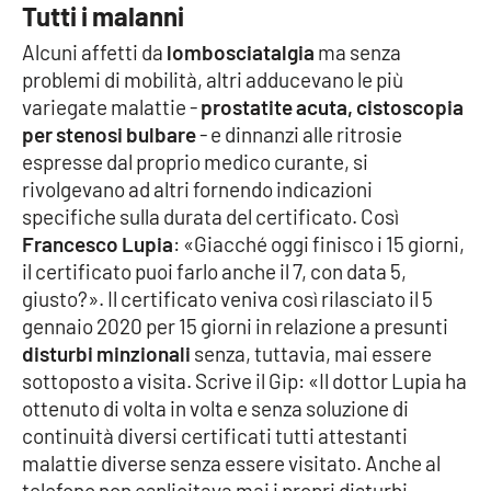
Tutti i malanni
Alcuni affetti da
lombosciatalgia
ma senza
problemi di mobilità, altri adducevano le più
EDIZIONI
LOCALI
variegate malattie -
prostatite acuta, cistoscopia
Catanzaro
per stenosi bulbare
- e dinnanzi alle ritrosie
espresse dal proprio medico curante, si
rivolgevano ad altri fornendo indicazioni
Crotone
specifiche sulla durata del certificato. Così
Francesco Lupia
: «Giacché oggi finisco i 15 giorni,
Vibo Valentia
il certificato puoi farlo anche il 7, con data 5,
giusto?». Il certificato veniva così rilasciato il 5
Reggio Calabria
gennaio 2020 per 15 giorni in relazione a presunti
disturbi minzionali
senza, tuttavia, mai essere
Cosenza
sottoposto a visita. Scrive il Gip: «Il dottor Lupia ha
ottenuto di volta in volta e senza soluzione di
Lamezia Terme
continuità diversi certificati tutti attestanti
malattie diverse senza essere visitato. Anche al
telefono non esplicitava mai i propri disturbi,