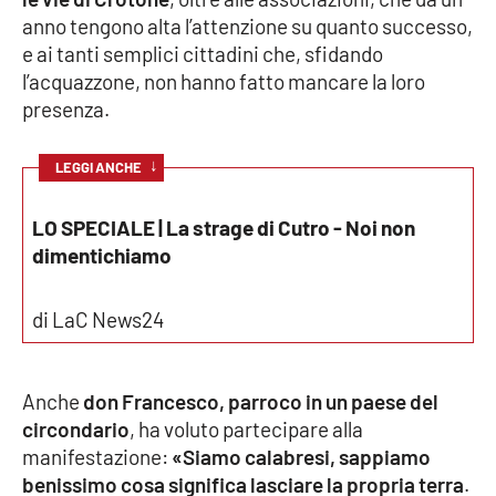
anno tengono alta l’attenzione su quanto successo,
Cultura
e ai tanti semplici cittadini che, sfidando
l’acquazzone, non hanno fatto mancare la loro
Economia e Lavoro
presenza.
Politica
↓
LEGGI ANCHE
Sanità
LO SPECIALE | La strage di Cutro - Noi non
dimentichiamo
Società
di LaC News24
Sport
Anche
don Francesco, parroco in un paese del
RUBRICHE
circondario
, ha voluto partecipare alla
manifestazione:
«Siamo calabresi, sappiamo
Good Morning Vietnam
benissimo cosa significa lasciare la propria terra
.