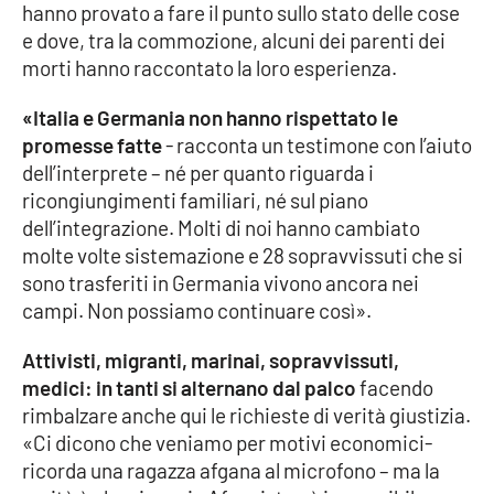
hanno provato a fare il punto sullo stato delle cose
e dove, tra la commozione, alcuni dei parenti dei
morti hanno raccontato la loro esperienza.
EDIZIONI
LOCALI
«Italia e Germania non hanno rispettato le
Catanzaro
promesse fatte
- racconta un testimone con l’aiuto
dell’interprete – né per quanto riguarda i
Crotone
ricongiungimenti familiari, né sul piano
dell’integrazione. Molti di noi hanno cambiato
Vibo Valentia
molte volte sistemazione e 28 sopravvissuti che si
sono trasferiti in Germania vivono ancora nei
Reggio Calabria
campi. Non possiamo continuare così».
Cosenza
Attivisti, migranti, marinai, sopravvissuti,
medici: in tanti si alternano dal palco
facendo
Lamezia Terme
rimbalzare anche qui le richieste di verità giustizia.
«Ci dicono che veniamo per motivi economici-
ricorda una ragazza afgana al microfono – ma la