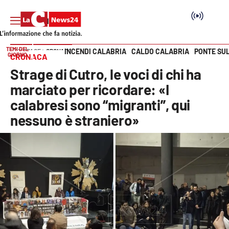
TEMI DEL
INCENDI CALABRIA
CALDO CALABRIA
PONTE SU
HOME PAGE
CRONACA
GIORNO
CRONACA
Vai
Strage di Cutro, le voci di chi ha
SEZIONI
marciato per ricordare: «I
calabresi sono “migranti”, qui
Cronaca
nessuno è straniero»
Politica
Attualità
Economia e lavoro
Italia Mondo