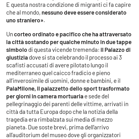
E questa nostra condizione di migranti ci fa capire
Parchi Marini Calabria
che al mondo,
nessuno deve essere considerato
uno straniero»
.
Leggendo Alvaro insieme
Un
corteo ordinato e pacifico che ha attraversato
Imprese Di Calabria
la città sostando per qualche minuto in due tappe
simbolo
di questa vicende tremenda:
il Palazzo di
Le perfidie di Antonella Grippo
giustizia
dove si sta celebrando il processo ai 3
scafisti accusati di avere pilotato lungo il
Venti di comunicazione
mediterraneo quel caicco fradicio e pieno
all’inverosimile di uomini, donne e bambini, e il
PalaMilone, il palazzetto dello sport trasformato
STREAMING
per giorni in camera mortuaria
e sede del
pellegrinaggio dei parenti delle vittime, arrivati in
LaC TV
città da tutta Europa dopo che la notizia della
tragedia era rimbalzata sui media di mezzo
LaC Network
pianeta. Due soste brevi, prima dell’arrivo
all’auditorium del museo dove gli organizzatori
LaC OnAir