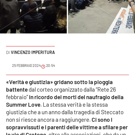
Sanità
Sport
Cultura
Podcast
VINCENZO IMPERITURA
Meteo
25 FEBBRAIO 2024
20:54
Editoriali
«Verità e giustizia» gridano sotto la pioggia
battente
dal corteo organizzato dalla “Rete 26
febbraio”
in ricordo dei morti del naufragio della
Summer Love
. La stessa verità e la stessa
VIDEO
giustizia che a un anno dalla tragedia di Steccato
Ambiente
non si riesce ancora a raggiungere.
Ci sono i
sopravvissuti e i parenti delle vittime a sfilare per
Cronaca
le vie di Crotone
, oltre alle associazioni, che da un