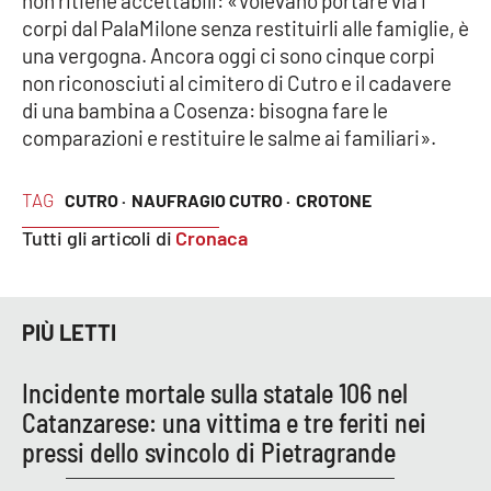
non ritiene accettabili: «Volevano portare via i
Lacplay.it
corpi dal PalaMilone senza restituirli alle famiglie, è
una vergogna. Ancora oggi ci sono cinque corpi
Lactv.it
non riconosciuti al cimitero di Cutro e il cadavere
di una bambina a Cosenza: bisogna fare le
Laconair.it
comparazioni e restituire le salme ai familiari».
Lacitymag.it
TAG
CUTRO ·
NAUFRAGIO CUTRO ·
CROTONE
Lacapitalenews.it
Tutti gli articoli di
Cronaca
Ilreggino.it
PIÙ LETTI
Cosenzachannel.it
Incidente mortale sulla statale 106 nel
Ilvibonese.it
Catanzarese: una vittima e tre feriti nei
pressi dello svincolo di Pietragrande
Catanzarochannel.it