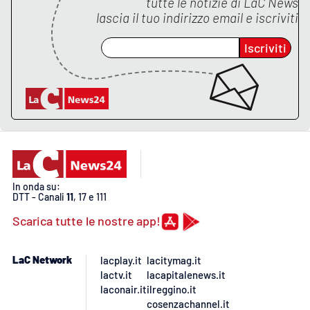
tutte le notizie di
LaC News
lascia il tuo indirizzo email e iscriviti
Iscriviti
In onda su:
DTT - Canali
11
, 17 e 111
Scarica tutte le nostre app!
LaC Network
lacplay.it
lacitymag.it
lactv.it
lacapitalenews.it
laconair.it
ilreggino.it
cosenzachannel.it