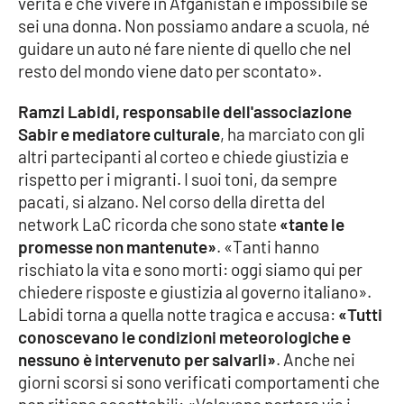
verità è che vivere in Afganistan è impossibile se
PROGETTI
SPECIALI
sei una donna. Non possiamo andare a scuola, né
Buona Sanità Calabria
guidare un auto né fare niente di quello che nel
resto del mondo viene dato per scontato».
Ramzi Labidi, responsabile dell'associazione
LA
CALABRIAVISIONE
Sabir e mediatore culturale
, ha marciato con gli
altri partecipanti al corteo e chiede giustizia e
Destinazioni
rispetto per i migranti. I suoi toni, da sempre
pacati, si alzano. Nel corso della diretta del
Eventi
network LaC ricorda che sono state
«tante le
promesse non mantenute»
. «Tanti hanno
Food
rischiato la vita e sono morti: oggi siamo qui per
chiedere risposte e giustizia al governo italiano».
Storie
Labidi torna a quella notte tragica e accusa:
«Tutti
conoscevano le condizioni meteorologiche e
nessuno è intervenuto per salvarli»
. Anche nei
LAC
NETWORK
giorni scorsi si sono verificati comportamenti che